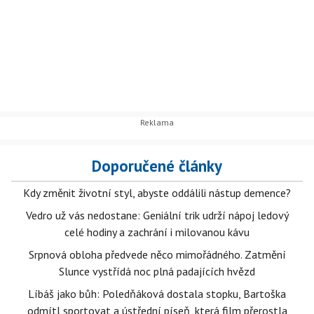
Doporučené články
Kdy změnit životní styl, abyste oddálili nástup demence?
Vedro už vás nedostane: Geniální trik udrží nápoj ledový
celé hodiny a zachrání i milovanou kávu
Srpnová obloha předvede něco mimořádného. Zatmění
Slunce vystřídá noc plná padajících hvězd
Líbáš jako bůh: Poledňáková dostala stopku, Bartoška
odmítl sportovat a ústřední píseň, která film přerostla