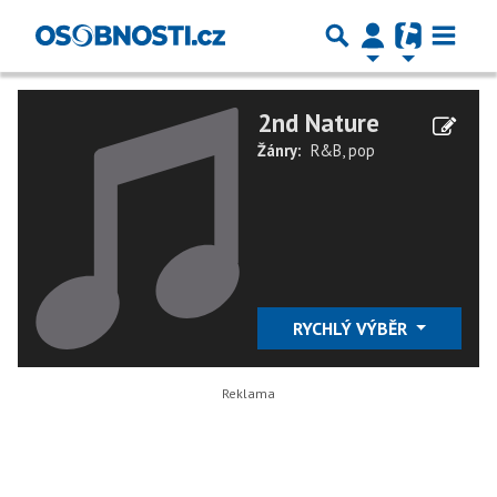
2nd Nature
Žánry:
R&B
,
pop
RYCHLÝ VÝBĚR