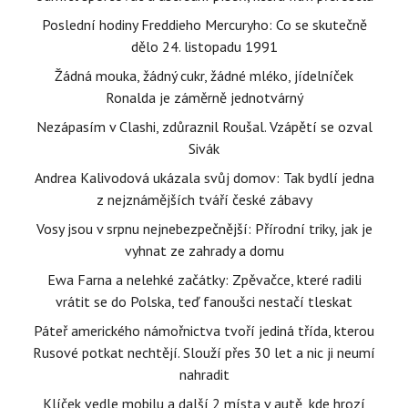
Poslední hodiny Freddieho Mercuryho: Co se skutečně
dělo 24. listopadu 1991
Žádná mouka, žádný cukr, žádné mléko, jídelníček
Ronalda je záměrně jednotvárný
Nezápasím v Clashi, zdůraznil Roušal. Vzápětí se ozval
Sivák
Andrea Kalivodová ukázala svůj domov: Tak bydlí jedna
z nejznámějších tváří české zábavy
Vosy jsou v srpnu nejnebezpečnější: Přírodní triky, jak je
vyhnat ze zahrady a domu
Ewa Farna a nelehké začátky: Zpěvačce, které radili
vrátit se do Polska, teď fanoušci nestačí tleskat
Páteř amerického námořnictva tvoří jediná třída, kterou
Rusové potkat nechtějí. Slouží přes 30 let a nic ji neumí
nahradit
Klíček vedle mobilu a další 2 místa v autě, kde hrozí