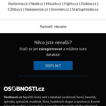
Úschovna.cz
|
Nedd.cz
|
Moulík.cz
|
Fights.cz
|
Dokina.cz
|
CZhity.cz
|
Našepeníze.cz
|
Srovnám.cz
|
StartupInsider.cz
Partneři: Heroine
Něco jste nenašli?
Stačí se jen
zaregistrovat
a můžete tuto
databázi
DOPLNIT
Osobnosti.cz
Největší český web s databází osobností, herců, hereček,
zpěváků, zpěvaček, modelek, filmů, hudebních skupin a sportovců. Kromě