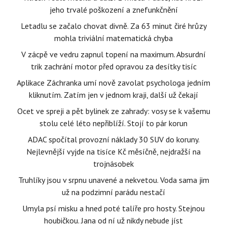
jeho trvalé poškození a znefunkčnění
Letadlu se začalo chovat divně. Za 63 minut čiré hrůzy
mohla triviální matematická chyba
V zácpě ve vedru zapnul topení na maximum. Absurdní
trik zachrání motor před opravou za desítky tisíc
Aplikace Záchranka umí nově zavolat psychologa jedním
kliknutím. Zatím jen v jednom kraji, další už čekají
Ocet ve spreji a pět bylinek ze zahrady: vosy se k vašemu
stolu celé léto nepřiblíží. Stojí to pár korun
ADAC spočítal provozní náklady 30 SUV do koruny.
Nejlevnější vyjde na tisíce Kč měsíčně, nejdražší na
trojnásobek
Truhlíky jsou v srpnu unavené a nekvetou. Voda sama jim
už na podzimní parádu nestačí
Umyla psí misku a hned poté talíře pro hosty. Stejnou
houbičkou. Jana od ní už nikdy nebude jíst