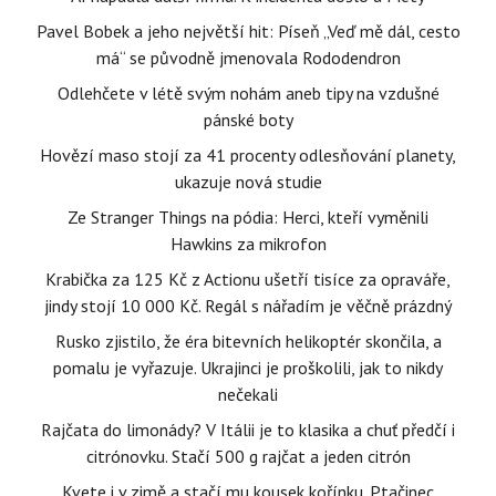
Pavel Bobek a jeho největší hit: Píseň „Veď mě dál, cesto
má“ se původně jmenovala Rododendron
Odlehčete v létě svým nohám aneb tipy na vzdušné
pánské boty
Hovězí maso stojí za 41 procenty odlesňování planety,
ukazuje nová studie
Ze Stranger Things na pódia: Herci, kteří vyměnili
Hawkins za mikrofon
Krabička za 125 Kč z Actionu ušetří tisíce za opraváře,
jindy stojí 10 000 Kč. Regál s nářadím je věčně prázdný
Rusko zjistilo, že éra bitevních helikoptér skončila, a
pomalu je vyřazuje. Ukrajinci je proškolili, jak to nikdy
nečekali
Rajčata do limonády? V Itálii je to klasika a chuť předčí i
citrónovku. Stačí 500 g rajčat a jeden citrón
Kvete i v zimě a stačí mu kousek kořínku. Ptačinec