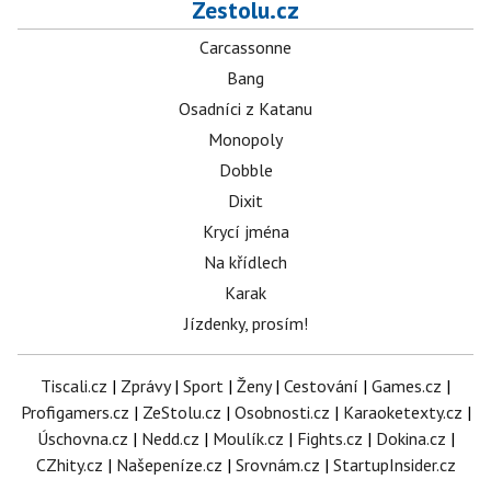
Zestolu.cz
Carcassonne
Bang
Osadníci z Katanu
Monopoly
Dobble
Dixit
Krycí jména
Na křídlech
Karak
Jízdenky, prosím!
Tiscali.cz
|
Zprávy
|
Sport
|
Ženy
|
Cestování
|
Games.cz
|
Profigamers.cz
|
ZeStolu.cz
|
Osobnosti.cz
|
Karaoketexty.cz
|
Úschovna.cz
|
Nedd.cz
|
Moulík.cz
|
Fights.cz
|
Dokina.cz
|
CZhity.cz
|
Našepeníze.cz
|
Srovnám.cz
|
StartupInsider.cz