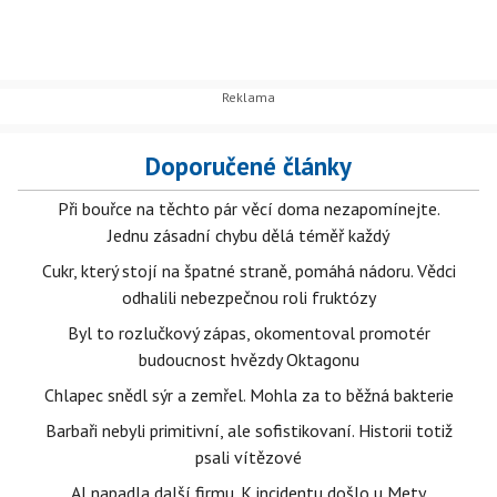
Doporučené články
Při bouřce na těchto pár věcí doma nezapomínejte.
Jednu zásadní chybu dělá téměř každý
Cukr, který stojí na špatné straně, pomáhá nádoru. Vědci
odhalili nebezpečnou roli fruktózy
Byl to rozlučkový zápas, okomentoval promotér
budoucnost hvězdy Oktagonu
Chlapec snědl sýr a zemřel. Mohla za to běžná bakterie
Barbaři nebyli primitivní, ale sofistikovaní. Historii totiž
psali vítězové
AI napadla další firmu. K incidentu došlo u Mety