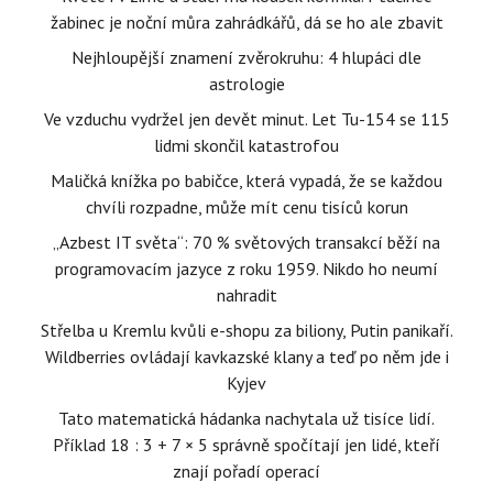
žabinec je noční můra zahrádkářů, dá se ho ale zbavit
Nejhloupější znamení zvěrokruhu: 4 hlupáci dle
astrologie
Ve vzduchu vydržel jen devět minut. Let Tu-154 se 115
lidmi skončil katastrofou
Maličká knížka po babičce, která vypadá, že se každou
chvíli rozpadne, může mít cenu tisíců korun
„Azbest IT světa“: 70 % světových transakcí běží na
programovacím jazyce z roku 1959. Nikdo ho neumí
nahradit
Střelba u Kremlu kvůli e-shopu za biliony, Putin panikaří.
Wildberries ovládají kavkazské klany a teď po něm jde i
Kyjev
Tato matematická hádanka nachytala už tisíce lidí.
Příklad 18 : 3 + 7 × 5 správně spočítají jen lidé, kteří
znají pořadí operací