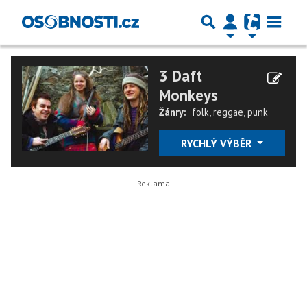
3 Daft
Monkeys
Žánry:
folk
,
reggae
,
punk
RYCHLÝ VÝBĚR