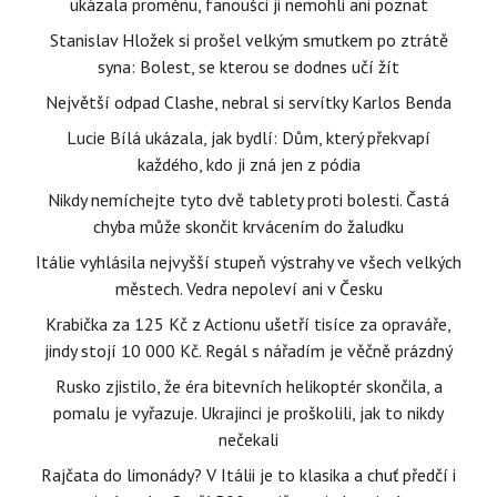
ukázala proměnu, fanoušci ji nemohli ani poznat
Stanislav Hložek si prošel velkým smutkem po ztrátě
syna: Bolest, se kterou se dodnes učí žít
Největší odpad Clashe, nebral si servítky Karlos Benda
Lucie Bílá ukázala, jak bydlí: Dům, který překvapí
každého, kdo ji zná jen z pódia
Nikdy nemíchejte tyto dvě tablety proti bolesti. Častá
chyba může skončit krvácením do žaludku
Itálie vyhlásila nejvyšší stupeň výstrahy ve všech velkých
městech. Vedra nepoleví ani v Česku
Krabička za 125 Kč z Actionu ušetří tisíce za opraváře,
jindy stojí 10 000 Kč. Regál s nářadím je věčně prázdný
Rusko zjistilo, že éra bitevních helikoptér skončila, a
pomalu je vyřazuje. Ukrajinci je proškolili, jak to nikdy
nečekali
Rajčata do limonády? V Itálii je to klasika a chuť předčí i