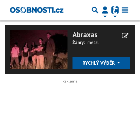
Abraxas
Žánry:
metal
RYCHLÝ VÝBĚR