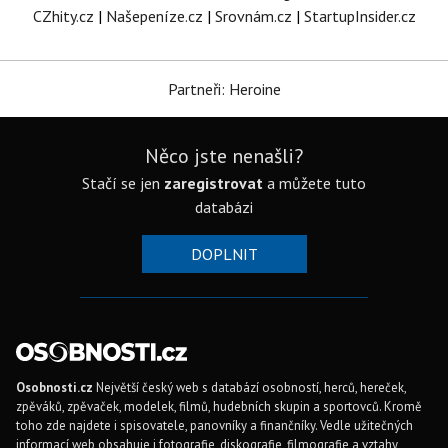
CZhity.cz
|
Našepeníze.cz
|
Srovnám.cz
|
StartupInsider.cz
Partneři: Heroine
Něco jste nenašli?
Stačí se jen
zaregistrovat
a můžete tuto
databázi
DOPLNIT
Osobnosti.cz
Největší český web s databází osobností, herců, hereček,
zpěváků, zpěvaček, modelek, filmů, hudebních skupin a sportovců. Kromě
toho zde najdete i spisovatele, panovníky a finančníky. Vedle užitečných
informací web obsahuje i fotografie, diskografie, filmografie a vztahy