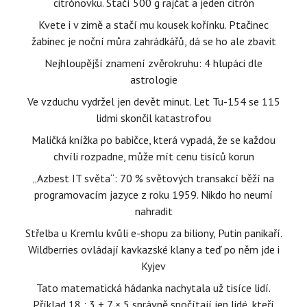
citrónovku. Stačí 500 g rajčat a jeden citrón
Kvete i v zimě a stačí mu kousek kořínku. Ptačinec
žabinec je noční můra zahrádkářů, dá se ho ale zbavit
Nejhloupější znamení zvěrokruhu: 4 hlupáci dle
astrologie
Ve vzduchu vydržel jen devět minut. Let Tu-154 se 115
lidmi skončil katastrofou
Maličká knížka po babičce, která vypadá, že se každou
chvíli rozpadne, může mít cenu tisíců korun
„Azbest IT světa“: 70 % světových transakcí běží na
programovacím jazyce z roku 1959. Nikdo ho neumí
nahradit
Střelba u Kremlu kvůli e-shopu za biliony, Putin panikaří.
Wildberries ovládají kavkazské klany a teď po něm jde i
Kyjev
Tato matematická hádanka nachytala už tisíce lidí.
Příklad 18 : 3 + 7 × 5 správně spočítají jen lidé, kteří