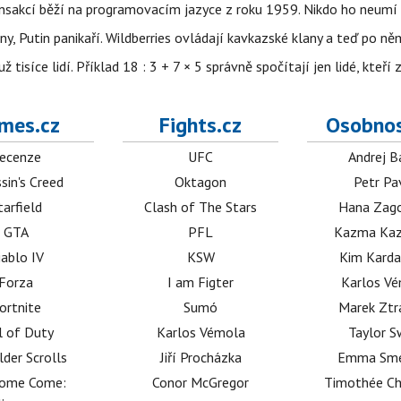
nsakcí běží na programovacím jazyce z roku 1959. Nikdo ho neumí 
ny, Putin panikaří. Wildberries ovládají kavkazské klany a teď po něm
isíce lidí. Příklad 18 : 3 + 7 × 5 správně spočítají jen lidé, kteří 
mes.cz
Fights.cz
Osobnos
ecenze
UFC
Andrej B
sin's Creed
Oktagon
Petr Pa
tarfield
Clash of The Stars
Hana Zag
GTA
PFL
Kazma Kaz
iablo IV
KSW
Kim Karda
Forza
I am Figter
Karlos V
ortnite
Sumó
Marek Ztr
l of Duty
Karlos Vémola
Taylor S
lder Scrolls
Jiří Procházka
Emma Sm
dome Come:
Conor McGregor
Timothée C