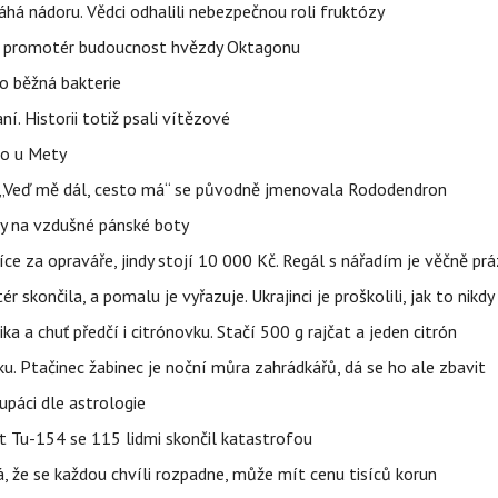
áhá nádoru. Vědci odhalili nebezpečnou roli fruktózy
l promotér budoucnost hvězdy Oktagonu
o běžná bakterie
aní. Historii totiž psali vítězové
lo u Mety
eň „Veď mě dál, cesto má“ se původně jmenovala Rododendron
y na vzdušné pánské boty
íce za opraváře, jindy stojí 10 000 Kč. Regál s nářadím je věčně pr
ér skončila, a pomalu je vyřazuje. Ukrajinci je proškolili, jak to nikdy
ika a chuť předčí i citrónovku. Stačí 500 g rajčat a jeden citrón
ku. Ptačinec žabinec je noční můra zahrádkářů, dá se ho ale zbavit
upáci dle astrologie
et Tu-154 se 115 lidmi skončil katastrofou
á, že se každou chvíli rozpadne, může mít cenu tisíců korun