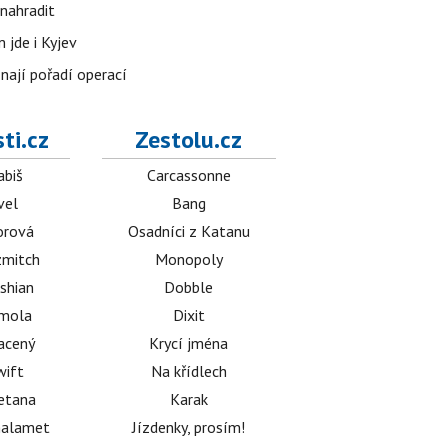
nahradit
 jde i Kyjev
znají pořadí operací
ti.cz
Zestolu.cz
abiš
Carcassonne
vel
Bang
orová
Osadníci z Katanu
mitch
Monopoly
shian
Dobble
émola
Dixit
acený
Krycí jména
wift
Na křídlech
etana
Karak
halamet
Jízdenky, prosím!