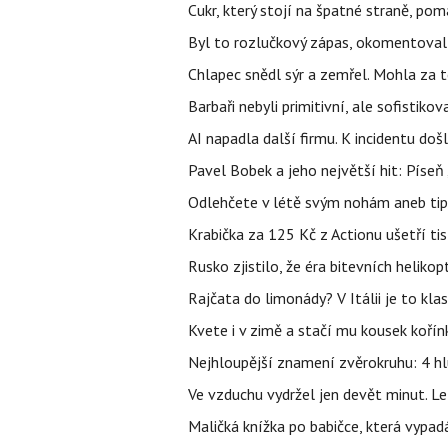
Cukr, který stojí na špatné straně, pom
Byl to rozlučkový zápas, okomentova
Chlapec snědl sýr a zemřel. Mohla za t
Barbaři nebyli primitivní, ale sofistikov
AI napadla další firmu. K incidentu doš
Pavel Bobek a jeho největší hit: Pís
Odlehčete v létě svým nohám aneb tip
Krabička za 125 Kč z Actionu ušetří tis
Rusko zjistilo, že éra bitevních helikopt
Rajčata do limonády? V Itálii je to klas
Kvete i v zimě a stačí mu kousek kořín
Nejhloupější znamení zvěrokruhu: 4 hl
Ve vzduchu vydržel jen devět minut. L
Maličká knížka po babičce, která vypad