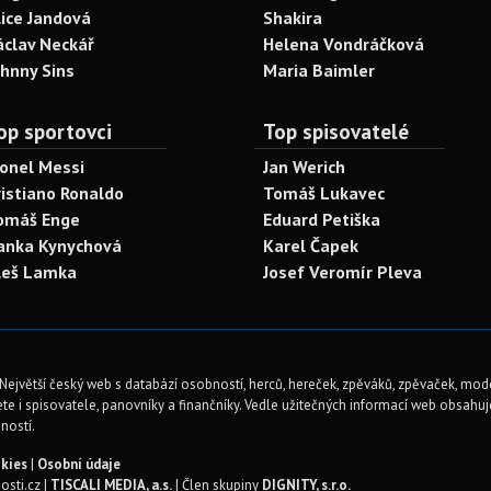
lice Jandová
Shakira
áclav Neckář
Helena Vondráčková
ohnny Sins
Maria Baimler
op sportovci
Top spisovatelé
ionel Messi
Jan Werich
ristiano Ronaldo
Tomáš Lukavec
omáš Enge
Eduard Petiška
anka Kynychová
Karel Čapek
leš Lamka
Josef Veromír Pleva
Největší český web s databází osobností, herců, hereček, zpěváků, zpěvaček, mod
te i spisovatele, panovníky a finančníky. Vedle užitečných informací web obsahuje 
ností.
kies
|
Osobní údaje
sti.cz |
TISCALI MEDIA, a.s.
| Člen skupiny
DIGNITY, s.r.o.