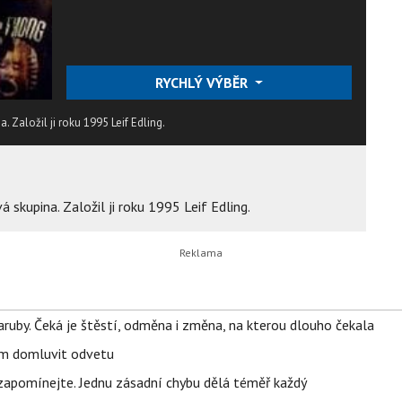
RYCHLÝ VÝBĚR
 Založil ji roku 1995 Leif Edling.
skupina. Založil ji roku 1995 Leif Edling.
ruby. Čeká je štěstí, odměna i změna, na kterou dlouho čekala
vem domluvit odvetu
zapomínejte. Jednu zásadní chybu dělá téměř každý