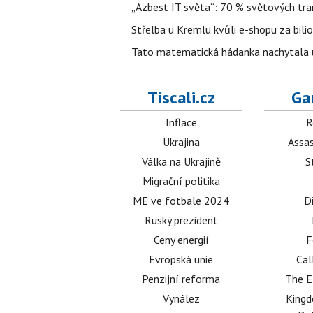
„Azbest IT světa“: 70 % světových tra
Střelba u Kremlu kvůli e-shopu za bilio
Tato matematická hádanka nachytala už t
Tiscali.cz
Ga
Inflace
R
Ukrajina
Assas
Válka na Ukrajině
S
Migrační politika
ME ve fotbale 2024
D
Ruský prezident
Ceny energií
F
Evropská unie
Cal
Penzijní reforma
The E
Vynález
King