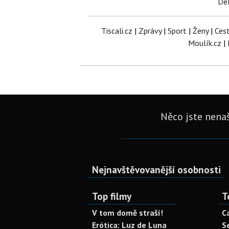
Del
Tiscali.cz
|
Zprávy
|
Sport
|
Ženy
|
Ces
Moulík.cz
|
Něco jste nenaš
Nejnavštěvovanější osobnosti
Top filmy
T
V tom domě straší!
C
Erótica: Luz de Luna
S