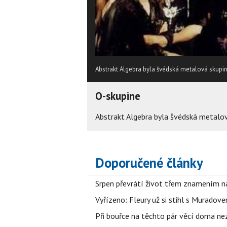
Abstrakt Algebra byla švédská metalová skupina.
O-skupine
Abstrakt Algebra byla švédská metalová 
Doporučené články
Srpen převrátí život třem znamením na
Vyřízeno: Fleury už si stihl s Murado
Při bouřce na těchto pár věcí doma ne