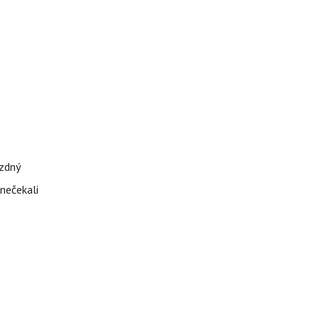
ázdný
 nečekali