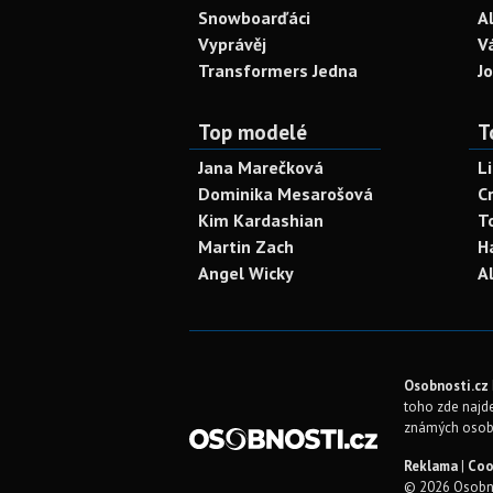
Snowboarďáci
A
Vyprávěj
V
Transformers Jedna
J
Top modelé
T
Jana Marečková
L
Dominika Mesarošová
C
Kim Kardashian
T
Martin Zach
H
Angel Wicky
A
Osobnosti.cz
toho zde najde
známých osob
Reklama
|
Coo
© 2026 Osobno