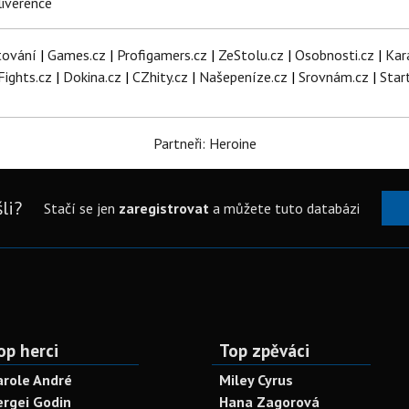
iverence
tování
|
Games.cz
|
Profigamers.cz
|
ZeStolu.cz
|
Osobnosti.cz
|
Kar
Fights.cz
|
Dokina.cz
|
CZhity.cz
|
Našepeníze.cz
|
Srovnám.cz
|
Star
Partneři: Heroine
li?
Stačí se jen
zaregistrovat
a můžete tuto databázi
op herci
Top zpěváci
arole André
Miley Cyrus
ergei Godin
Hana Zagorová