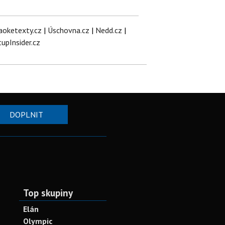
aoketexty.cz
|
Úschovna.cz
|
Nedd.cz
|
tupInsider.cz
DOPLNIT
Top skupiny
Elán
Olympic