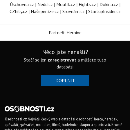
Úschovna.cz
|
Nedd.cz
|
Moulík.cz
|
Fights.cz
|
Dokina.cz
|
CZhity.cz
|
Našepeníze.cz
|
Srovnám.cz
|
StartupInsider.cz
Partneři: Heroine
Něco jste nenašli?
Stačí se jen
zaregistrovat
a můžete tuto
databázi
DOPLNIT
Osobnosti.cz
Největší český web s databází osobností, herců, hereček,
zpěváků, zpěvaček, modelek, filmů, hudebních skupin a sportovců. Kromě