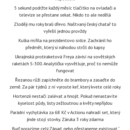
5 sekund podržte každý měsíc tlačítko na ovladači a
televize se přestane sekat. Nikdo to ale nedělá
Zloději mu roky brali dřevo. Naštvaný český chatař to
vyřešil jednou provždy
Kulka mířila na prezidentovo srdce. Zachránil ho
předmět, který si náhodou strčil do kapsy
Ukrajinská protiraketová Freya závisí na sovětských
raketách S-300. Analytička vysvětluje, proč to nemůže
fungovat
Řezanou růži zapíchněte do brambory a zasaďte do
země. Za pár týdnů z ní vyroste keř, který kvete celé roky
Hortenzii nestačí zalévat a hnojit. Pokud nenastavíte
kyselost půdy, listy zežloutnou a květy nepřijdou
Parádní vychytávka za 68 Kč v Actionu nahradí set, který
jinde stojí stovky. Záruka 3 roky zdarma
„Buď porazíme celý Západ, nebo přestaneme existovat.“