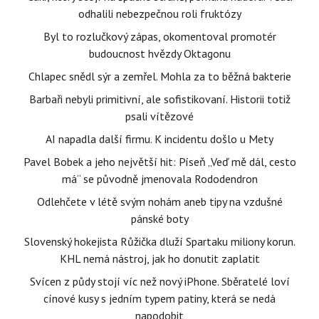
odhalili nebezpečnou roli fruktózy
Byl to rozlučkový zápas, okomentoval promotér
budoucnost hvězdy Oktagonu
Chlapec snědl sýr a zemřel. Mohla za to běžná bakterie
Barbaři nebyli primitivní, ale sofistikovaní. Historii totiž
psali vítězové
AI napadla další firmu. K incidentu došlo u Mety
Pavel Bobek a jeho největší hit: Píseň „Veď mě dál, cesto
má“ se původně jmenovala Rododendron
Odlehčete v létě svým nohám aneb tipy na vzdušné
pánské boty
Slovenský hokejista Růžička dluží Spartaku miliony korun.
KHL nemá nástroj, jak ho donutit zaplatit
Svícen z půdy stojí víc než nový iPhone. Sběratelé loví
cínové kusy s jedním typem patiny, která se nedá
napodobit