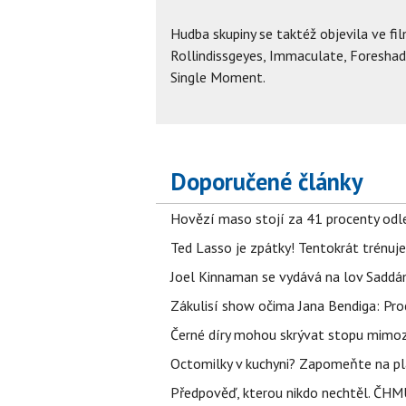
Hudba skupiny se taktéž objevila ve fi
Rollindissgeyes, Immaculate, Foreshado
Single Moment.
Doporučené články
Hovězí maso stojí za 41 procenty odle
Ted Lasso je zpátky! Tentokrát trénuj
Joel Kinnaman se vydává na lov Saddám
Zákulisí show očima Jana Bendiga: Pro
Černé díry mohou skrývat stopu mimoze
Octomilky v kuchyni? Zapomeňte na plác
Předpověď, kterou nikdo nechtěl. ČHMÚ