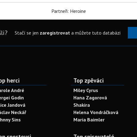
Partneři: Heroine
li?
Stačí se jen
zaregistrovat
a můžete tuto databázi
op herci
Top zpěváci
arole André
Miley Cyrus
ergei Godin
Hana Zagorová
lice Jandová
Shakira
áclav Neckář
Helena Vondráčková
ohnny Sins
Maria Baimler
op sportovci
Top spisovatelé