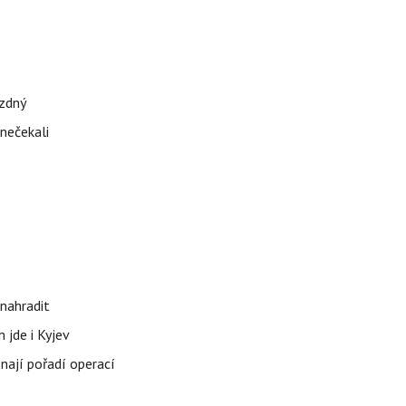
ázdný
 nečekali
nahradit
 jde i Kyjev
znají pořadí operací