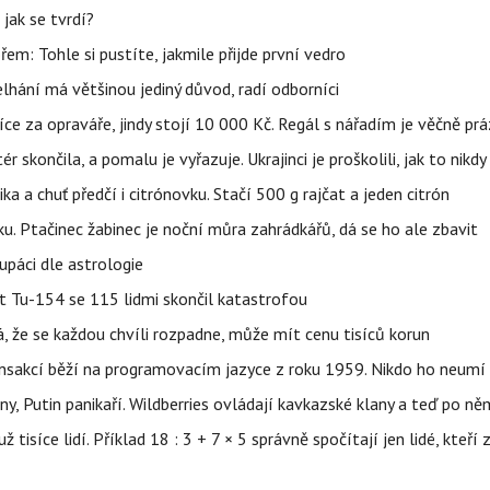
jak se tvrdí?
řem: Tohle si pustíte, jakmile přijde první vedro
elhání má většinou jediný důvod, radí odborníci
íce za opraváře, jindy stojí 10 000 Kč. Regál s nářadím je věčně pr
ér skončila, a pomalu je vyřazuje. Ukrajinci je proškolili, jak to nikdy
ika a chuť předčí i citrónovku. Stačí 500 g rajčat a jeden citrón
ku. Ptačinec žabinec je noční můra zahrádkářů, dá se ho ale zbavit
upáci dle astrologie
et Tu-154 se 115 lidmi skončil katastrofou
á, že se každou chvíli rozpadne, může mít cenu tisíců korun
nsakcí běží na programovacím jazyce z roku 1959. Nikdo ho neumí 
ny, Putin panikaří. Wildberries ovládají kavkazské klany a teď po něm
isíce lidí. Příklad 18 : 3 + 7 × 5 správně spočítají jen lidé, kteří 