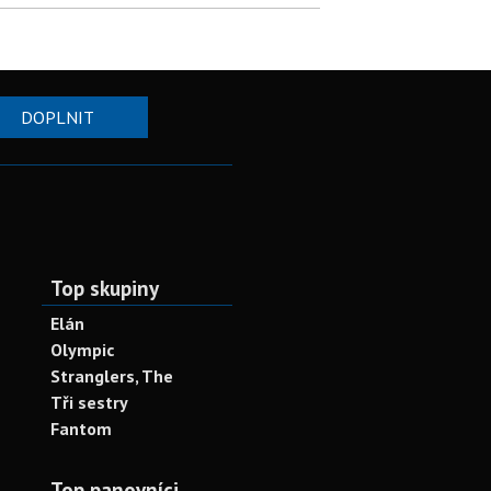
DOPLNIT
Top skupiny
Elán
Olympic
Stranglers, The
Tři sestry
Fantom
Top panovníci