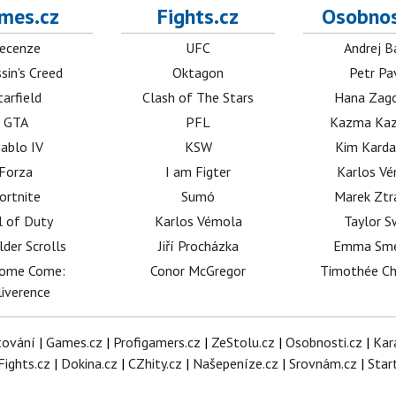
mes.cz
Fights.cz
Osobnos
ecenze
UFC
Andrej B
sin's Creed
Oktagon
Petr Pa
tarfield
Clash of The Stars
Hana Zag
GTA
PFL
Kazma Kaz
iablo IV
KSW
Kim Karda
Forza
I am Figter
Karlos V
ortnite
Sumó
Marek Ztr
l of Duty
Karlos Vémola
Taylor S
lder Scrolls
Jiří Procházka
Emma Sm
dome Come:
Conor McGregor
Timothée C
iverence
tování
|
Games.cz
|
Profigamers.cz
|
ZeStolu.cz
|
Osobnosti.cz
|
Kar
Fights.cz
|
Dokina.cz
|
CZhity.cz
|
Našepeníze.cz
|
Srovnám.cz
|
Star