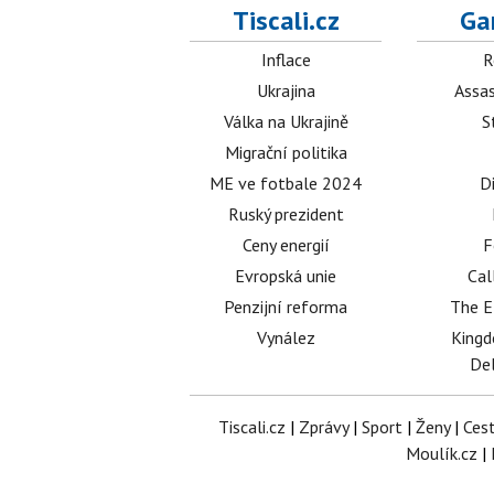
Tiscali.cz
Ga
Inflace
R
Ukrajina
Assas
Válka na Ukrajině
S
Migrační politika
ME ve fotbale 2024
D
Ruský prezident
Ceny energií
F
Evropská unie
Cal
Penzijní reforma
The E
Vynález
King
Del
Tiscali.cz
|
Zprávy
|
Sport
|
Ženy
|
Ces
Moulík.cz
|