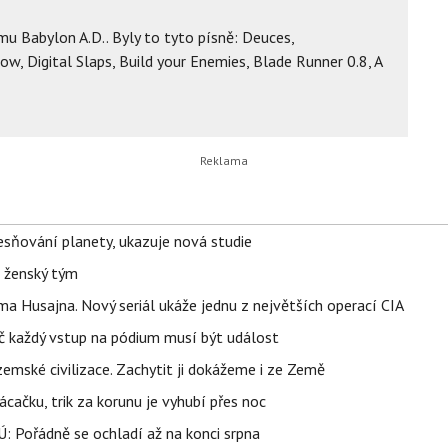
lmu Babylon A.D.. Byly to tyto písně: Deuces,
w, Digital Slaps, Build your Enemies, Blade Runner 0.8, A
sňování planety, ukazuje nová studie
e ženský tým
a Husajna. Nový seriál ukáže jednu z největších operací CIA
č každý vstup na pódium musí být událost
mské civilizace. Zachytit ji dokážeme i ze Země
ačku, trik za korunu je vyhubí přes noc
: Pořádně se ochladí až na konci srpna