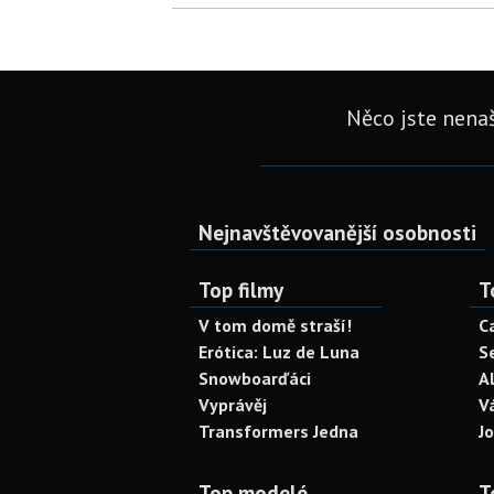
Něco jste nenaš
Nejnavštěvovanější osobnosti
Top filmy
T
V tom domě straší!
C
Erótica: Luz de Luna
S
Snowboarďáci
A
Vyprávěj
V
Transformers Jedna
J
Top modelé
T