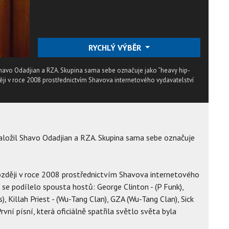
RYCHLÝ VÝBĚR
Shavo Odadjian a RZA. Skupina sama sebe označuje jako “heavy hip-
ěji v roce 2008 prostřednictvím Shavova internetového vydavatelství
aložil Shavo Odadjian a RZA. Skupina sama sebe označuje
ozději v roce 2008 prostřednictvím Shavova internetového
 se podílelo spousta hostů: George Clinton - (P Funk),
), Killah Priest - (Wu-Tang Clan), GZA (Wu-Tang Clan), Sick
rvní písní, která oficiálně spatřila světlo světa byla