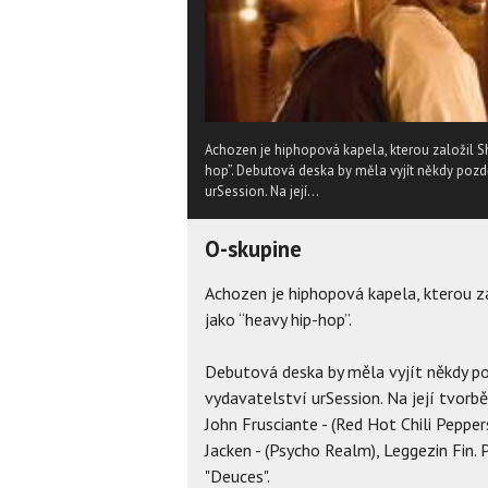
Achozen je hiphopová kapela, kterou založil 
hop”. Debutová deska by měla vyjít někdy pozd
urSession. Na její...
O-skupine
Achozen je hiphopová kapela, kterou z
jako “heavy hip-hop”.
Debutová deska by měla vyjít někdy p
vydavatelství urSession. Na její tvorbě
John Frusciante - (Red Hot Chili Peppers
Jacken - (Psycho Realm), Leggezin Fin. P
"Deuces".