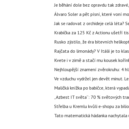
Je běhání dole bez opravdu tak zdravé, 
Álvaro Soler a pět písní, které voní mo
Jak se radovat z orchideje celá léta? S
Krabička za 125 Kč z Actionu ušetří tis
Rusko zjistilo, že éra bitevních helikopt
Rajčata do limonády? V Itálii je to klas
Kvete i v zimě a stačí mu kousek kořín
Nejhloupější znamení zvěrokruhu: 4 hl
Ve vzduchu vydržel jen devět minut. L
Maličká knížka po babičce, která vypad
„Azbest IT světa“: 70 % světových tra
Střelba u Kremlu kvůli e-shopu za bilio
Tato matematická hádanka nachytala už t