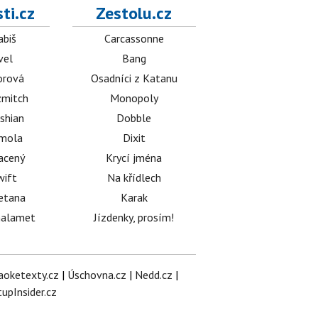
ti.cz
Zestolu.cz
abiš
Carcassonne
vel
Bang
orová
Osadníci z Katanu
mitch
Monopoly
shian
Dobble
émola
Dixit
acený
Krycí jména
wift
Na křídlech
etana
Karak
halamet
Jízdenky, prosím!
aoketexty.cz
|
Úschovna.cz
|
Nedd.cz
|
tupInsider.cz