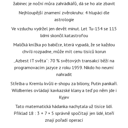
žabinec je noční můra zahrádkářů, dá se ho ale zbavit
Nejhloupější znamení zvěrokruhu: 4 hlupáci dle
astrologie
Ve vzduchu vydržel jen devět minut. Let Tu-154 se 115
lidmi skončil katastrofou
Maličká knížka po babičce, která vypadá, že se každou
chvíli rozpadne, může mít cenu tisíců korun
„Azbest IT světa“: 70 % světových transakcí běží na
programovacím jazyce z roku 1959. Nikdo ho neumí
nahradit
Střelba u Kremlu kvůli e-shopu za biliony, Putin panikaří.
Wildberries ovládají kavkazské klany a teď po něm jde i
Kyjev
Tato matematická hádanka nachytala už tisíce lidí.
Příklad 18 : 3 + 7 × 5 správně spočítají jen lidé, kteří
znají pořadí operací