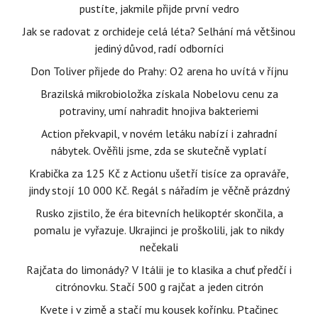
pustíte, jakmile přijde první vedro
Jak se radovat z orchideje celá léta? Selhání má většinou
jediný důvod, radí odborníci
Don Toliver přijede do Prahy: O2 arena ho uvítá v říjnu
Brazilská mikrobioložka získala Nobelovu cenu za
potraviny, umí nahradit hnojiva bakteriemi
Action překvapil, v novém letáku nabízí i zahradní
nábytek. Ověřili jsme, zda se skutečně vyplatí
Krabička za 125 Kč z Actionu ušetří tisíce za opraváře,
jindy stojí 10 000 Kč. Regál s nářadím je věčně prázdný
Rusko zjistilo, že éra bitevních helikoptér skončila, a
pomalu je vyřazuje. Ukrajinci je proškolili, jak to nikdy
nečekali
Rajčata do limonády? V Itálii je to klasika a chuť předčí i
citrónovku. Stačí 500 g rajčat a jeden citrón
Kvete i v zimě a stačí mu kousek kořínku. Ptačinec