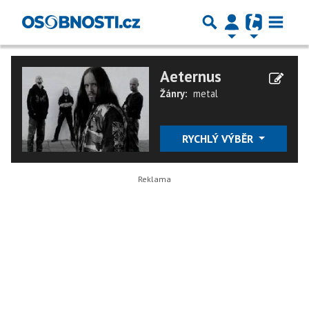
Aeternus
Žánry:
metal
RYCHLÝ VÝBĚR