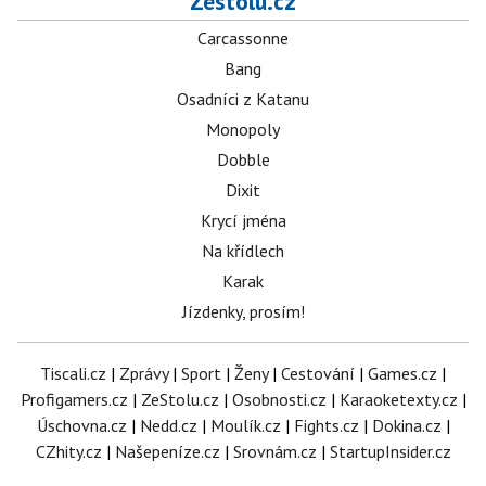
Zestolu.cz
Carcassonne
Bang
Osadníci z Katanu
Monopoly
Dobble
Dixit
Krycí jména
Na křídlech
Karak
Jízdenky, prosím!
Tiscali.cz
|
Zprávy
|
Sport
|
Ženy
|
Cestování
|
Games.cz
|
Profigamers.cz
|
ZeStolu.cz
|
Osobnosti.cz
|
Karaoketexty.cz
|
Úschovna.cz
|
Nedd.cz
|
Moulík.cz
|
Fights.cz
|
Dokina.cz
|
CZhity.cz
|
Našepeníze.cz
|
Srovnám.cz
|
StartupInsider.cz