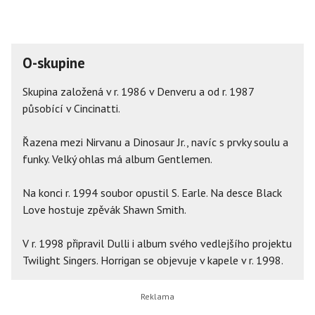
O-skupine
Skupina založená v r. 1986 v Denveru a od r. 1987
působící v Cincinatti.
Řazena mezi Nirvanu a Dinosaur Jr., navíc s prvky soulu a
funky. Velký ohlas má album Gentlemen.
Na konci r. 1994 soubor opustil S. Earle. Na desce Black
Love hostuje zpěvák Shawn Smith.
V r. 1998 připravil Dulli i album svého vedlejšího projektu
Twilight Singers. Horrigan se objevuje v kapele v r. 1998.