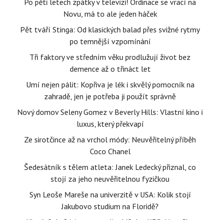
Po pěti letech zpátky v televizi! Ordinace se vrací na
Novu, má to ale jeden háček
Pět tváří Stinga: Od klasických balad přes svižné rytmy
po temnější vzpomínání
Tři faktory ve středním věku prodlužují život bez
demence až o třináct let
Umí nejen pálit: Kopřiva je lék i skvělý pomocník na
zahradě, jen je potřeba ji použít správně
Nový domov Seleny Gomez v Beverly Hills: Vlastní kino i
luxus, který překvapí
Ze sirotčince až na vrchol módy: Neuvěřitelný příběh
Coco Chanel
Šedesátník s tělem atleta: Janek Ledecký přiznal, co
stojí za jeho neuvěřitelnou fyzičkou
Syn Leoše Mareše na univerzitě v USA: Kolik stojí
Jakubovo studium na Floridě?