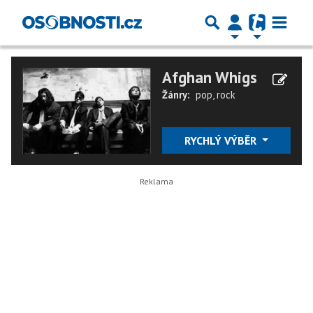
Afghan Whigs
Žánry:
pop
,
rock
RYCHLÝ VÝBĚR