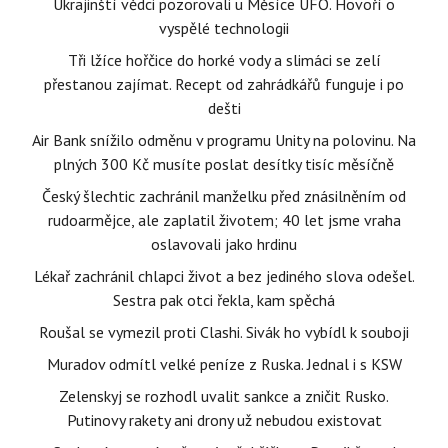
Ukrajinští vědci pozorovali u Měsíce UFO. Hovoří o
vyspělé technologii
Tři lžíce hořčice do horké vody a slimáci se zelí
přestanou zajímat. Recept od zahrádkářů funguje i po
dešti
Air Bank snížilo odměnu v programu Unity na polovinu. Na
plných 300 Kč musíte poslat desítky tisíc měsíčně
Český šlechtic zachránil manželku před znásilněním od
rudoarmějce, ale zaplatil životem; 40 let jsme vraha
oslavovali jako hrdinu
Lékař zachránil chlapci život a bez jediného slova odešel.
Sestra pak otci řekla, kam spěchá
Roušal se vymezil proti Clashi. Sivák ho vybídl k souboji
Muradov odmítl velké peníze z Ruska. Jednal i s KSW
Zelenskyj se rozhodl uvalit sankce a zničit Rusko.
Putinovy rakety ani drony už nebudou existovat