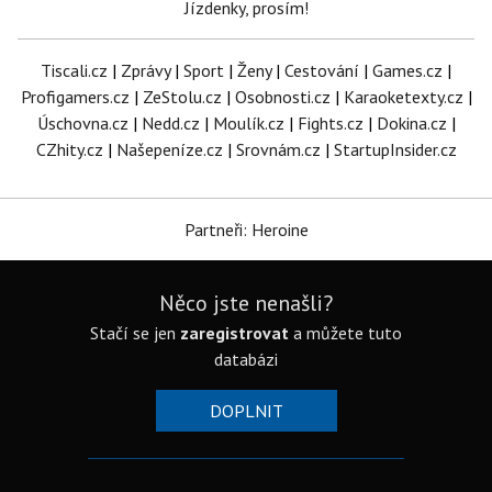
Jízdenky, prosím!
Tiscali.cz
|
Zprávy
|
Sport
|
Ženy
|
Cestování
|
Games.cz
|
Profigamers.cz
|
ZeStolu.cz
|
Osobnosti.cz
|
Karaoketexty.cz
|
Úschovna.cz
|
Nedd.cz
|
Moulík.cz
|
Fights.cz
|
Dokina.cz
|
CZhity.cz
|
Našepeníze.cz
|
Srovnám.cz
|
StartupInsider.cz
Partneři: Heroine
Něco jste nenašli?
Stačí se jen
zaregistrovat
a můžete tuto
databázi
DOPLNIT