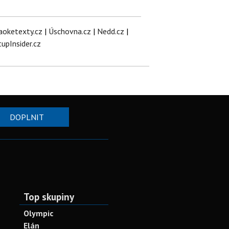
aoketexty.cz
|
Úschovna.cz
|
Nedd.cz
|
tupInsider.cz
DOPLNIT
Top skupiny
Olympic
Elán