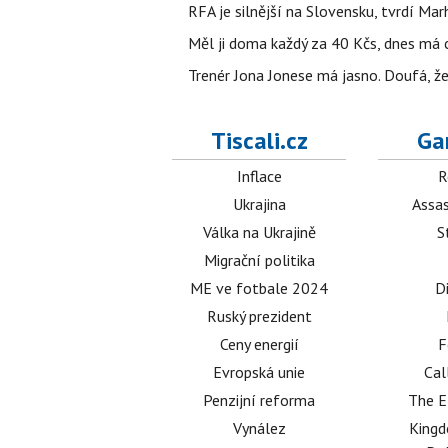
RFA je silnější na Slovensku, tvrdí Ma
Měl ji doma každý za 40 Kčs, dnes má 
Trenér Jona Jonese má jasno. Doufá, ž
Tiscali.cz
Ga
Inflace
R
Ukrajina
Assas
Válka na Ukrajině
S
Migrační politika
ME ve fotbale 2024
D
Ruský prezident
Ceny energií
F
Evropská unie
Cal
Penzijní reforma
The E
Vynález
King