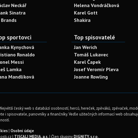
áclav Neckář
Helena Vondráčková
rank Sinatra
Karel Gott
. Brands
Shakira
op sportovci
Top spisovatelé
anka Kynychová
Jan Werich
ristiano Ronaldo
Tomáš Lukavec
ionel Messi
Karel Čapek
leš Lamka
Josef Veromír Pleva
ana Mandlíková
Joanne Rowling
Největší český web s databází osobností, herců, hereček, zpěváků, zpěvaček, mod
te i spisovatele, panovníky a finančníky. Vedle užitečných informací web obsahuje 
ností.
kies
|
Osobní údaje
sti.cz |
TISCALI MEDIA, a.s.
| Člen skupiny
DIGNITY, s.r.o.