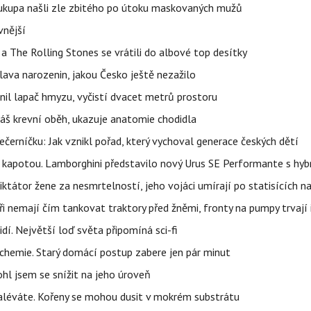
Soukupa našli zle zbitého po útoku maskovaných mužů
vnější
a The Rolling Stones se vrátili do albové top desítky
lava narozenin, jakou Česko ještě nezažilo
nil lapač hmyzu, vyčistí dvacet metrů prostoru
váš krevní oběh, ukazuje anatomie chodidla
černíčku: Jak vznikl pořad, který vychoval generace českých dětí
 kapotou. Lamborghini představilo nový Urus SE Performante s hy
ktátor žene za nesmrtelností, jeho vojáci umírají po statisících na
i nemají čím tankovat traktory před žněmi, fronty na pumpy trvají i
í. Největší loď světa připomíná sci-fi
chemie. Starý domácí postup zabere jen pár minut
l jsem se snížit na jeho úroveň
e zaléváte. Kořeny se mohou dusit v mokrém substrátu