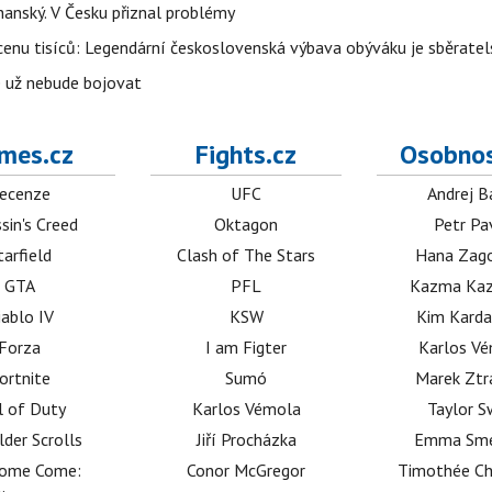
rhanský. V Česku přiznal problémy
cenu tisíců: Legendární československá výbava obýváku je sběrate
e už nebude bojovat
mes.cz
Fights.cz
Osobnos
ecenze
UFC
Andrej B
sin's Creed
Oktagon
Petr Pa
tarfield
Clash of The Stars
Hana Zag
GTA
PFL
Kazma Kaz
iablo IV
KSW
Kim Karda
Forza
I am Figter
Karlos V
ortnite
Sumó
Marek Ztr
l of Duty
Karlos Vémola
Taylor S
lder Scrolls
Jiří Procházka
Emma Sm
dome Come:
Conor McGregor
Timothée C