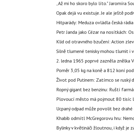
„Až mi ho skoro bylo líto." Jaromíra 
Opak dejá vu existuje. Je ale ještě podi
Hitparády: Meduza ovládla česká rádia 
Petr Janda jako Cézar na nosítkách: Os
Klid od otravného bzučení: Action zlev
Silně tlumené tenisky mohou tlumit i 
2. ledna 1965 poprvé zazněla znělka Ve
Poměr 3,05 kg na koně a 812 koní pod
Život pod Putinem: Zatímco se ruský di
Ropný gigant bez benzinu: Ruští farmář
Plovoucí město má pojmout 80 tisíc lid
Ucpaný odpad může povolit bez drahé 
Khabib odmítl McGregorovu hru: Nemoh
Bylinky v květináči žloutnou, i když j