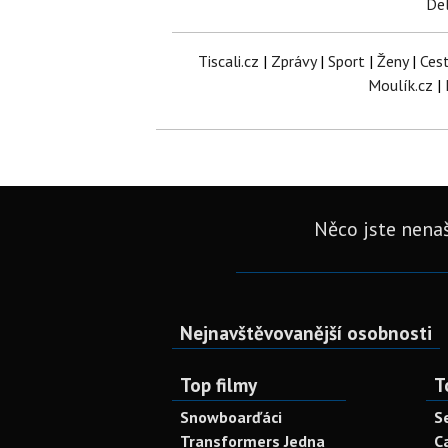
Del
Tiscali.cz
|
Zprávy
|
Sport
|
Ženy
|
Ces
Moulík.cz
|
Něco jste nenaš
Nejnavštěvovanější osobnosti
Top filmy
T
Snowboarďáci
S
Transformers Jedna
C