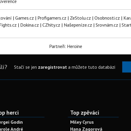
iverence
tování
|
Games.cz
|
Profigamers.cz
|
ZeStolu.cz
|
Osobnosti.cz
|
Kar
Fights.cz
|
Dokina.cz
|
CZhity.cz
|
Našepeníze.cz
|
Srovnám.cz
|
Star
Partneři: Heroine
li?
Stačí se jen
zaregistrovat
a můžete tuto databázi
op herci
Top zpěváci
ergei Godin
Miley Cyrus
arole André
Hana Zagorová