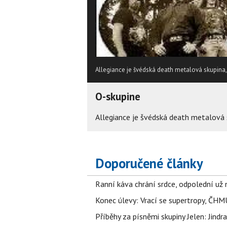
Allegiance je švédská death metalová skupina, 
O-skupine
Allegiance je švédská death metalová s
Doporučené články
Ranní káva chrání srdce, odpolední už ne
Konec úlevy: Vrací se supertropy, ČHM
Příběhy za písněmi skupiny Jelen: Jin