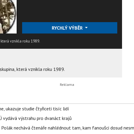
RYCHLÝ VÝBĚR
která vznikla roku 1989.
kupina, která vznikla roku 1989.
, ukazuje studie čtyřiceti tisíc lidí
Ú vydává výstrahu pro dvanáct krajů
dra Polák nechává čtenáře nahlédnout tam, kam fanoušci dosud nesm