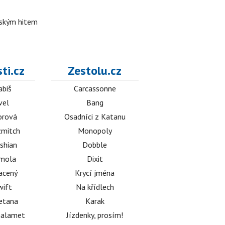
lským hitem
ti.cz
Zestolu.cz
abiš
Carcassonne
vel
Bang
orová
Osadníci z Katanu
mitch
Monopoly
shian
Dobble
émola
Dixit
acený
Krycí jména
wift
Na křídlech
etana
Karak
halamet
Jízdenky, prosím!