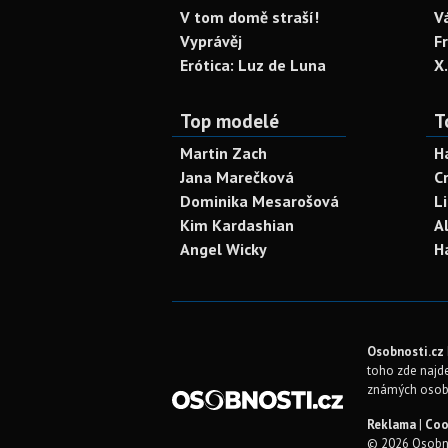
V tom domě straší!
V
Vyprávěj
F
Erótica: Luz de Luna
X
Top modelé
T
Martin Zach
H
Jana Marečková
C
Dominika Mesarošová
L
Kim Kardashian
A
Angel Wicky
H
Osobnosti.cz
toho zde najde
známých osob
Reklama
|
Coo
© 2026 Osobno