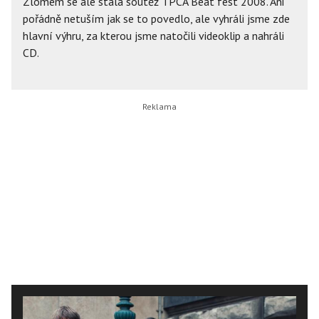
Zlomem se ale stala soutěž TPCA Beat fest 2008. Ani
pořádně netuším jak se to povedlo, ale vyhráli jsme zde
hlavní výhru, za kterou jsme natočili videoklip a nahráli
CD.