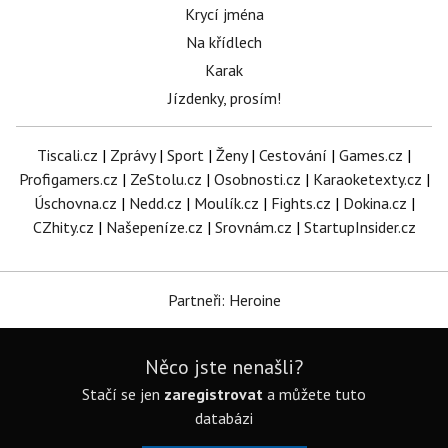
Krycí jména
Na křídlech
Karak
Jízdenky, prosím!
Tiscali.cz
|
Zprávy
|
Sport
|
Ženy
|
Cestování
|
Games.cz
|
Profigamers.cz
|
ZeStolu.cz
|
Osobnosti.cz
|
Karaoketexty.cz
|
Úschovna.cz
|
Nedd.cz
|
Moulík.cz
|
Fights.cz
|
Dokina.cz
|
CZhity.cz
|
Našepeníze.cz
|
Srovnám.cz
|
StartupInsider.cz
Partneři: Heroine
Něco jste nenašli?
Stačí se jen
zaregistrovat
a můžete tuto
databázi