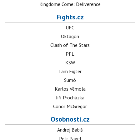
Kingdome Come: Deliverence
Fights.cz
UFC
Oktagon
Clash of The Stars
PFL
KSW
I am Figter
Sumó
Karlos Vémola
Jiří Procházka
Conor McGregor
Osobnosti.cz
Andrej Babiš
Petr Pavel