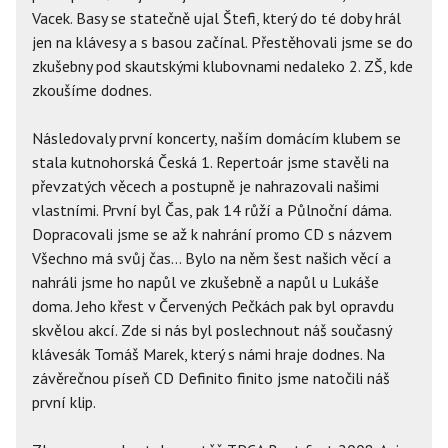
Vacek. Basy se statečně ujal Štefi, který do té doby hrál
jen na klávesy a s basou začínal. Přestěhovali jsme se do
zkušebny pod skautskými klubovnami nedaleko 2. ZŠ, kde
zkoušíme dodnes.
Následovaly první koncerty, naším domácím klubem se
stala kutnohorská Česká 1. Repertoár jsme stavěli na
převzatých věcech a postupně je nahrazovali našimi
vlastními. První byl Čas, pak 14 růží a Půlnoční dáma.
Dopracovali jsme se až k nahrání promo CD s názvem
Všechno má svůj čas... Bylo na něm šest našich věcí a
nahráli jsme ho napůl ve zkušebně a napůl u Lukáše
doma. Jeho křest v Červených Pečkách pak byl opravdu
skvělou akcí. Zde si nás byl poslechnout náš současný
klávesák Tomáš Marek, který s námi hraje dodnes. Na
závěrečnou píseň CD Definito finito jsme natočili náš
první klip.