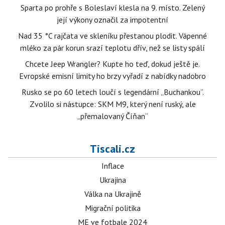
Sparta po prohře s Boleslaví klesla na 9. místo. Zelený
její výkony označil za impotentní
Nad 35 °C rajčata ve skleníku přestanou plodit. Vápenné
mléko za pár korun srazí teplotu dřív, než se listy spálí
Chcete Jeep Wrangler? Kupte ho teď, dokud ještě je.
Evropské emisní limity ho brzy vyřadí z nabídky nadobro
Rusko se po 60 letech loučí s legendární „Buchankou“.
Zvolilo si nástupce: SKM M9, který není ruský, ale
„přemalovaný Číňan“
Tiscali.cz
Inflace
Ukrajina
Válka na Ukrajině
Migrační politika
ME ve fotbale 2024