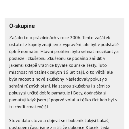
O-skupine
Začalo to o prázdninách v roce 2006. Tento začátek
ostatní z kapely znají jen z vyprávění, ale byl v podstatě
úplně normální. Hlavní problém bylo sehnat muzikanty a
posléze i zkušebnu. Zkušebnu se podařilo zařídit v
jakémsi sklepě vrátnice bývalé kolínské Tesly. Tuto
místnost mi tatínek celých 16 let tajil, o to větší ale
byla radost z nové zkušebny. Následovaly pokusy o
sehrání různých písní. Na starou zkušebnu i s těmito
pokusy si určitě dobře pamatuje i Bety, dodneška si
pamatuji když jsem jí poprvé volal a těžko říct kdo byl v
tu chvíli zmatenější.
Slovo dalo slovo a objevil se i bubeník. Jakýsi Lukáš,
postupem času jsme zjistili že dokonce Klacek, teda