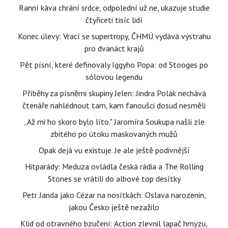
Ranní káva chrání srdce, odpolední už ne, ukazuje studie
čtyřiceti tisíc lidí
Konec úlevy: Vrací se supertropy, ČHMÚ vydává výstrahu
pro dvanáct krajů
Pět písní, které definovaly Iggyho Popa: od Stooges po
sólovou legendu
Příběhy za písněmi skupiny Jelen: Jindra Polák nechává
čtenáře nahlédnout tam, kam fanoušci dosud nesměli
„Až mi ho skoro bylo líto." Jaromíra Soukupa našli zle
zbitého po útoku maskovaných mužů
Opak dejá vu existuje. Je ale ještě podivnější
Hitparády: Meduza ovládla česká rádia a The Rolling
Stones se vrátili do albové top desítky
Petr Janda jako Cézar na nosítkách: Oslava narozenin,
jakou Česko ještě nezažilo
Klid od otravného bzučení: Action zlevnil lapač hmyzu,