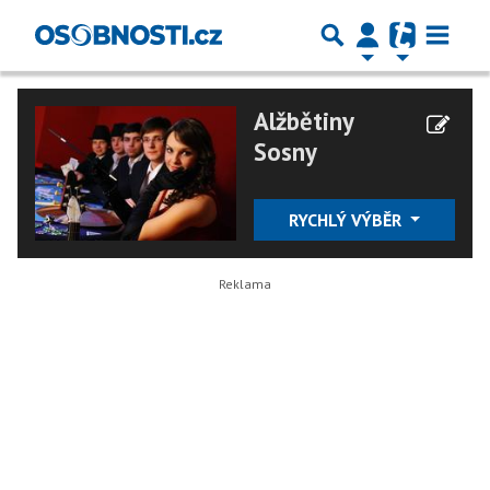
Alžbětiny
Sosny
RYCHLÝ VÝBĚR