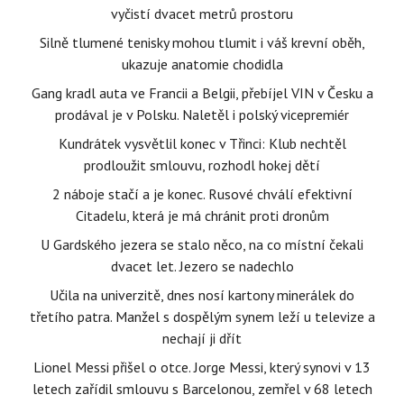
vyčistí dvacet metrů prostoru
Silně tlumené tenisky mohou tlumit i váš krevní oběh,
ukazuje anatomie chodidla
Gang kradl auta ve Francii a Belgii, přebíjel VIN v Česku a
prodával je v Polsku. Naletěl i polský vicepremiér
Kundrátek vysvětlil konec v Třinci: Klub nechtěl
prodloužit smlouvu, rozhodl hokej dětí
2 náboje stačí a je konec. Rusové chválí efektivní
Citadelu, která je má chránit proti dronům
U Gardského jezera se stalo něco, na co místní čekali
dvacet let. Jezero se nadechlo
Učila na univerzitě, dnes nosí kartony minerálek do
třetího patra. Manžel s dospělým synem leží u televize a
nechají ji dřít
Lionel Messi přišel o otce. Jorge Messi, který synovi v 13
letech zařídil smlouvu s Barcelonou, zemřel v 68 letech