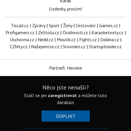
Karak
Jízdenky, prosím!
Tiscali.cz
|
Zprávy
|
Sport
|
Ženy
|
Cestování
|
Games.cz
|
Profigamers.cz
|
ZeStolu.cz
|
Osobnosti.cz
|
Karaoketexty.cz
|
Úschovna.cz
|
Nedd.cz
|
Moulík.cz
|
Fights.cz
|
Dokina.cz
|
CZhity.cz
|
Našepeníze.cz
|
Srovnám.cz
|
StartupInsider.cz
Partneři: Heroine
Něco jste nenašli?
Stačí se jen
zaregistrovat
a můžete tuto
databázi
DOPLNIT