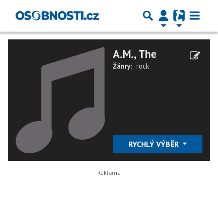
A.M., The
Žánry:
rock
RYCHLÝ VÝBĚR