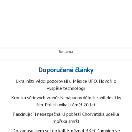
Doporučené články
Ukrajinští vědci pozorovali u Měsíce UFO. Hovoří o
vyspělé technologii
Kronika sériových vrahů: Nenápadný dělník zabil desítky
žen. Policii unikal téměř 20 let
Fascinující i nebezpečná. U pobřeží Chorvatska udeřila
mořská smršť
Do zápasu jsem šel po kalbě, přiznal BKFC šampion ve