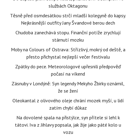
službách Oktagonu
Těsně před osmdesátkou strčí mladší kolegyně do kapsy.
Nejkrásnější outfity Jany Švandové berou dech
Chudoba zanechává stopu. Finanční potíže zrychlují
stárnutí mozku
Moby na Colours of Ostrava: Střízlivý, mokrý od deště, a
přesto přichystal nejlepší večer festivalu
Zpátky do pece. Meteorologové upřesnili předpověď
počasí na víkend
Zásnuby v Londýně: Syn legendy Mekyho Žbirky oznámil,
že se žení
Oleokantal z olivového oleje chrání mozek myší, u lidí
zatím chybí důkaz
Na dovolené spala na přistýlce, syn přítele si lehl k
tátovi. Iva z Jihlavy popsala, jak žije jako páté kolo u
vozu