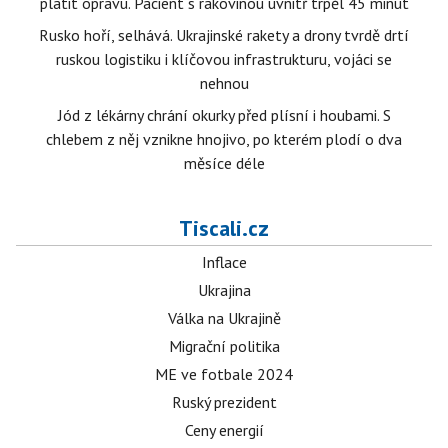
platit opravu. Pacient s rakovinou uvnitř trpěl 45 minut
Rusko hoří, selhává. Ukrajinské rakety a drony tvrdě drtí
ruskou logistiku i klíčovou infrastrukturu, vojáci se
nehnou
Jód z lékárny chrání okurky před plísní i houbami. S
chlebem z něj vznikne hnojivo, po kterém plodí o dva
měsíce déle
Tiscali.cz
Inflace
Ukrajina
Válka na Ukrajině
Migrační politika
ME ve fotbale 2024
Ruský prezident
Ceny energií