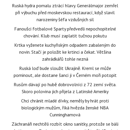
Ruská hydra pomalu ztrácí hlavy. Generálmajor zemřel
při výbuchu před moskevskou restaurací, když slavil
narozeniny šéfa vzdušných sil
Fanoušci fotbalové Sparty předvedli nepochopitelné
chování. Klub musí zaplatit tučnou pokutu
Krtka vyženete kuchyňským odpadem zabaleným do
novin. Stačí je položit ke krtinci a čekat. Většina
zahrádkářů tohle nezná
Ruská loď bude sloužit Ukrajině. Kreml se může
pominout, ale dostane šanci ji v Černém moři potopit
Rusům dávají po hubě dobrovolníci z 72 zemí světa.
Skoro polovina jich přijela z Latinské Ameriky
Chci chránit mladé dívky, neměly by hrát proti
biologickým mužům, říká hvězda ženské NBA
Cunninghamová
Záchranáři nechtěli rozbít okno sanitky, protože se báli