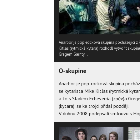
Anarbor je pop-rocková skupina pocházející z P
Kitlas (rytmická kytara) rozhodl vytvořit skupi
Gregem Garrity...
O-skupine
Anarbor je pop-rocková skupina pocháze
se kytarista Mike Kitlas (rytmická kyta
a to s Sladem Echeverria (zpěv)a Grege
(kytara), se ke trojci přidal později.
V dubnu 2008 podepsali smlouvu s Hop