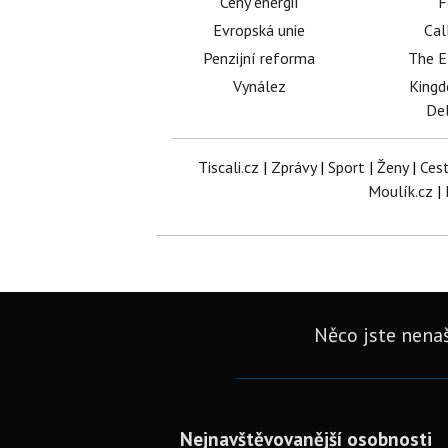
Ceny energií
F
Evropská unie
Cal
Penzijní reforma
The E
Vynález
King
Del
Tiscali.cz
|
Zprávy
|
Sport
|
Ženy
|
Ces
Moulík.cz
|
Něco jste nenaš
Nejnavštěvovanější osobnosti