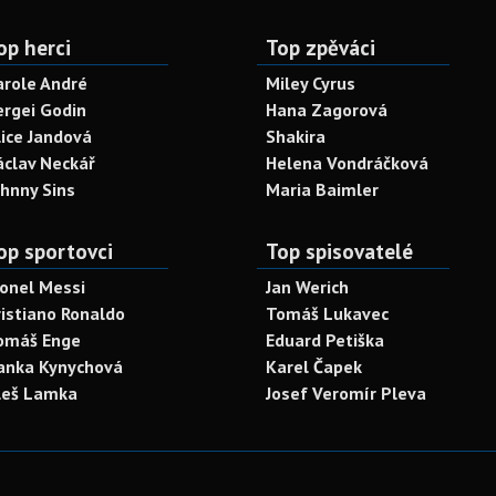
op herci
Top zpěváci
arole André
Miley Cyrus
ergei Godin
Hana Zagorová
lice Jandová
Shakira
áclav Neckář
Helena Vondráčková
ohnny Sins
Maria Baimler
op sportovci
Top spisovatelé
ionel Messi
Jan Werich
ristiano Ronaldo
Tomáš Lukavec
omáš Enge
Eduard Petiška
anka Kynychová
Karel Čapek
leš Lamka
Josef Veromír Pleva