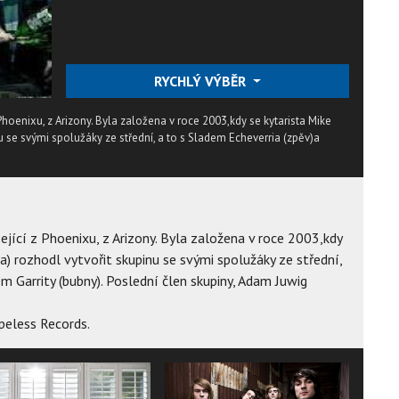
RYCHLÝ VÝBĚR
hoenixu, z Arizony. Byla založena v roce 2003,kdy se kytarista Mike
nu se svými spolužáky ze střední, a to s Sladem Echeverria (zpěv)a
jící z Phoenixu, z Arizony. Byla založena v roce 2003,kdy
ra) rozhodl vytvořit skupinu se svými spolužáky ze střední,
m Garrity (bubny). Poslední člen skupiny, Adam Juwig
eless Records.