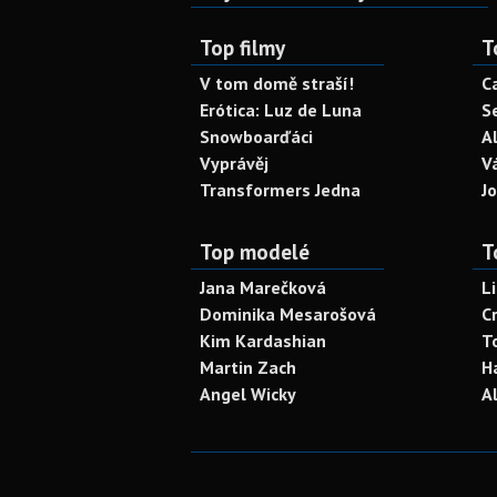
Top filmy
T
V tom domě straší!
C
Erótica: Luz de Luna
S
Snowboarďáci
A
Vyprávěj
V
Transformers Jedna
J
Top modelé
T
Jana Marečková
L
Dominika Mesarošová
C
Kim Kardashian
T
Martin Zach
H
Angel Wicky
A