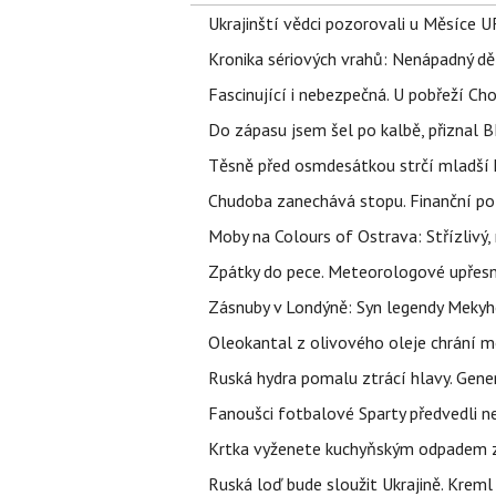
Ukrajinští vědci pozorovali u Měsíce U
Kronika sériových vrahů: Nenápadný děln
Fascinující i nebezpečná. U pobřeží Ch
Do zápasu jsem šel po kalbě, přiznal
Těsně před osmdesátkou strčí mladší k
Chudoba zanechává stopu. Finanční pot
Moby na Colours of Ostrava: Střízlivý, 
Zpátky do pece. Meteorologové upřesn
Zásnuby v Londýně: Syn legendy Mekyho
Oleokantal z olivového oleje chrání m
Ruská hydra pomalu ztrácí hlavy. Gener
Fanoušci fotbalové Sparty předvedli n
Krtka vyženete kuchyňským odpadem zab
Ruská loď bude sloužit Ukrajině. Kreml