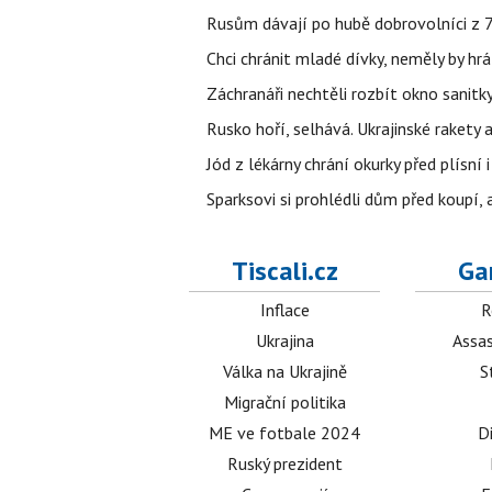
Rusům dávají po hubě dobrovolníci z 72
Chci chránit mladé dívky, neměly by h
Záchranáři nechtěli rozbít okno sanitky
Rusko hoří, selhává. Ukrajinské rakety a
Jód z lékárny chrání okurky před plísní
Sparksovi si prohlédli dům před koupí, 
Tiscali.cz
Ga
Inflace
R
Ukrajina
Assas
Válka na Ukrajině
S
Migrační politika
ME ve fotbale 2024
D
Ruský prezident