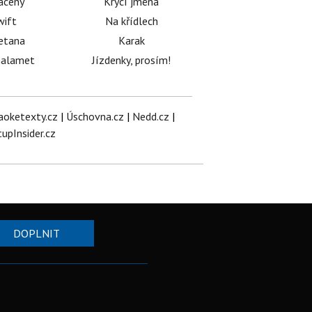
acený
Krycí jména
wift
Na křídlech
etana
Karak
halamet
Jízdenky, prosím!
aoketexty.cz
|
Úschovna.cz
|
Nedd.cz
|
tupInsider.cz
DOPLNIT