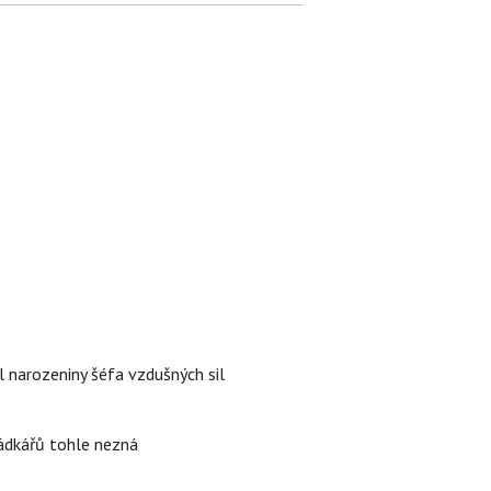
l narozeniny šéfa vzdušných sil
rádkářů tohle nezná