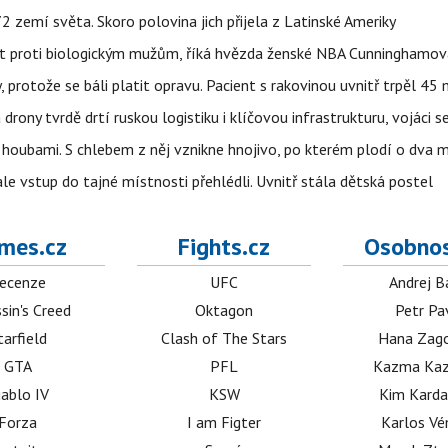
 zemí světa. Skoro polovina jich přijela z Latinské Ameriky
rát proti biologickým mužům, říká hvězda ženské NBA Cunninghamov
, protože se báli platit opravu. Pacient s rakovinou uvnitř trpěl 45
 drony tvrdě drtí ruskou logistiku i klíčovou infrastrukturu, vojáci 
 i houbami. S chlebem z něj vznikne hnojivo, po kterém plodí o dva 
ale vstup do tajné místnosti přehlédli. Uvnitř stála dětská postel
mes.cz
Fights.cz
Osobnos
ecenze
UFC
Andrej B
sin's Creed
Oktagon
Petr Pa
tarfield
Clash of The Stars
Hana Zag
GTA
PFL
Kazma Kaz
iablo IV
KSW
Kim Karda
Forza
I am Figter
Karlos V