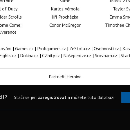
ortnite
Sumó
Marek Ztr
l of Duty
Karlos Vémola
Taylor S
lder Scrolls
Jiří Procházka
Emma Sm
dome Come:
Conor McGregor
Timothée C
iverence
tování
|
Games.cz
|
Profigamers.cz
|
ZeStolu.cz
|
Osobnosti.cz
|
Kar
Fights.cz
|
Dokina.cz
|
CZhity.cz
|
Našepeníze.cz
|
Srovnám.cz
|
Star
Partneři: Heroine
li?
Stačí se jen
zaregistrovat
a můžete tuto databázi