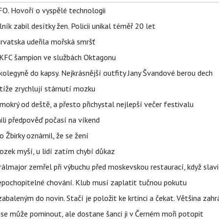
FO. Hovoří o vyspělé technologii
ík zabil desítky žen. Policii unikal téměř 20 let
orvatska udeřila mořská smršť
 BKFC šampion ve službách Oktagonu
olegyně do kapsy. Nejkrásnější outfity Jany Švandové berou dech
íže zrychlují stárnutí mozku
mokrý od deště, a přesto přichystal nejlepší večer festivalu
ili předpověď počasí na víkend
 Žbirky oznámil, že se žení
ozek myší, u lidí zatím chybí důkaz
álmajor zemřel při výbuchu před moskevskou restaurací, když slavi
epochopitelné chování. Klub musí zaplatit tučnou pokutu
aleným do novin. Stačí je položit ke krtinci a čekat. Většina zah
 se může pominout, ale dostane šanci ji v Černém moři potopit