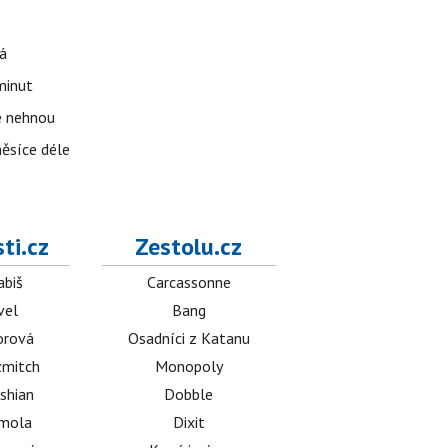
á
 minut
se nehnou
měsíce déle
ti.cz
Zestolu.cz
abiš
Carcassonne
vel
Bang
orová
Osadníci z Katanu
mitch
Monopoly
shian
Dobble
émola
Dixit