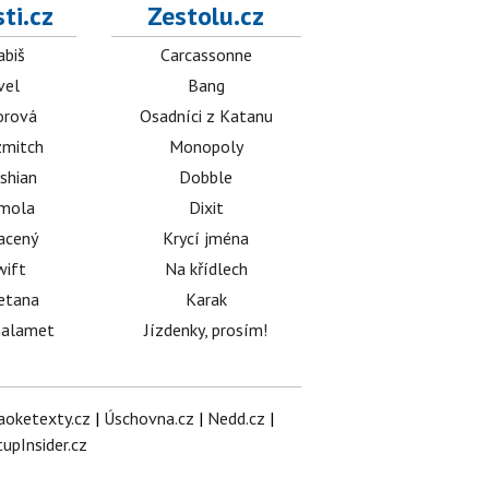
ti.cz
Zestolu.cz
abiš
Carcassonne
vel
Bang
orová
Osadníci z Katanu
mitch
Monopoly
shian
Dobble
émola
Dixit
acený
Krycí jména
wift
Na křídlech
etana
Karak
halamet
Jízdenky, prosím!
aoketexty.cz
|
Úschovna.cz
|
Nedd.cz
|
tupInsider.cz