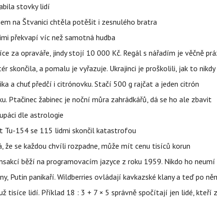
bila stovky lidí
nem na Štvanici chtěla potěšit i zesnulého bratra
nimi překvapí víc než samotná hudba
íce za opraváře, jindy stojí 10 000 Kč. Regál s nářadím je věčně pr
ér skončila, a pomalu je vyřazuje. Ukrajinci je proškolili, jak to nikdy
ika a chuť předčí i citrónovku. Stačí 500 g rajčat a jeden citrón
ku. Ptačinec žabinec je noční můra zahrádkářů, dá se ho ale zbavit
upáci dle astrologie
et Tu-154 se 115 lidmi skončil katastrofou
á, že se každou chvíli rozpadne, může mít cenu tisíců korun
nsakcí běží na programovacím jazyce z roku 1959. Nikdo ho neumí 
ny, Putin panikaří. Wildberries ovládají kavkazské klany a teď po něm
isíce lidí. Příklad 18 : 3 + 7 × 5 správně spočítají jen lidé, kteří 