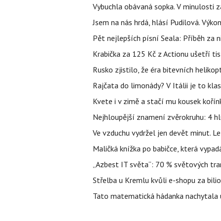
Vybuchla obávaná sopka. V minulosti za
Jsem na nás hrdá, hlásí Pudilová. Výko
Pět nejlepších písní Seala: Příběh za 
Krabička za 125 Kč z Actionu ušetří tis
Rusko zjistilo, že éra bitevních helikopt
Rajčata do limonády? V Itálii je to klas
Kvete i v zimě a stačí mu kousek kořín
Nejhloupější znamení zvěrokruhu: 4 hl
Ve vzduchu vydržel jen devět minut. L
Maličká knížka po babičce, která vypad
„Azbest IT světa“: 70 % světových tra
Střelba u Kremlu kvůli e-shopu za bilio
Tato matematická hádanka nachytala už t