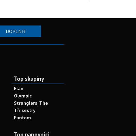
DOPLNIT
Top skupiny
Elán
Olympic
Stranglers, The
Tři sestry
Fantom
Top panovníci