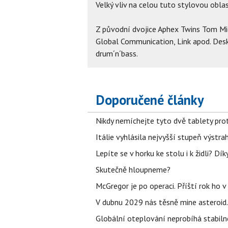
Velký vliv na celou tuto stylovou oblas
Z původní dvojice Aphex Twins Tom Mid
Global Communication, Link apod. Desk
drum´n´bass.
Doporučené články
Nikdy nemíchejte tyto dvě tablety pro
Itálie vyhlásila nejvyšší stupeň výstr
Lepíte se v horku ke stolu i k židli? D
Skutečně hloupneme?
McGregor je po operaci. Příští rok ho 
V dubnu 2029 nás těsně mine asteroid.
Globální oteplování neprobíhá stabilně.