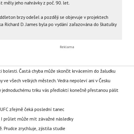
t měly jeho nahrávky z poč. 90. let.
dleton brzy odešel a později se objevuje v projektech
a Richard D. James byla po vydání zařazována do škatulky
ti bolesti. Častá chyba může skončit krvácením do žaludku
ahy ve všech velkých městech. Vedra nepoleví ani v Česku
íky jednoduchému triku vás předloktí konečně přestanou pálit
v UFC zřejmě čeká poslední tanec
 I průlet může mít závažné následky
 Prudce zrychluje, zjistila studie