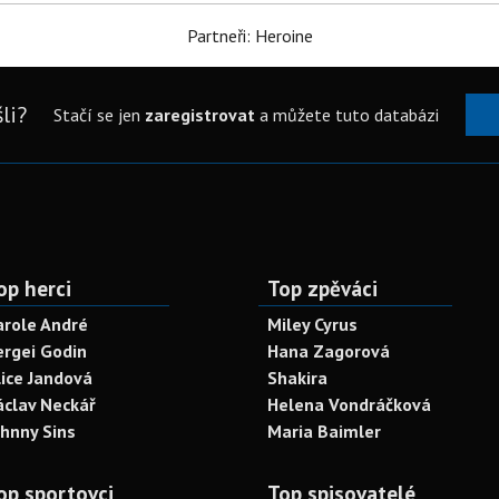
Partneři: Heroine
li?
Stačí se jen
zaregistrovat
a můžete tuto databázi
op herci
Top zpěváci
arole André
Miley Cyrus
ergei Godin
Hana Zagorová
lice Jandová
Shakira
áclav Neckář
Helena Vondráčková
ohnny Sins
Maria Baimler
op sportovci
Top spisovatelé