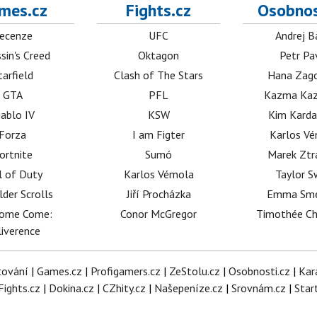
mes.cz
Fights.cz
Osobnos
ecenze
UFC
Andrej B
sin's Creed
Oktagon
Petr Pa
tarfield
Clash of The Stars
Hana Zag
GTA
PFL
Kazma Kaz
iablo IV
KSW
Kim Karda
Forza
I am Figter
Karlos V
ortnite
Sumó
Marek Ztr
l of Duty
Karlos Vémola
Taylor S
lder Scrolls
Jiří Procházka
Emma Sm
dome Come:
Conor McGregor
Timothée C
iverence
tování
|
Games.cz
|
Profigamers.cz
|
ZeStolu.cz
|
Osobnosti.cz
|
Kar
Fights.cz
|
Dokina.cz
|
CZhity.cz
|
Našepeníze.cz
|
Srovnám.cz
|
Star