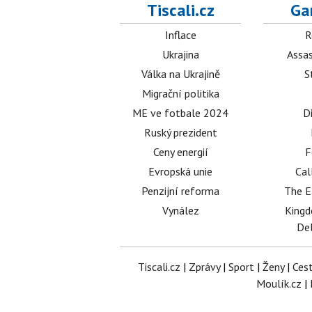
Tiscali.cz
Ga
Inflace
R
Ukrajina
Assas
Válka na Ukrajině
S
Migrační politika
ME ve fotbale 2024
D
Ruský prezident
Ceny energií
F
Evropská unie
Cal
Penzijní reforma
The E
Vynález
King
Del
Tiscali.cz
|
Zprávy
|
Sport
|
Ženy
|
Ces
Moulík.cz
|