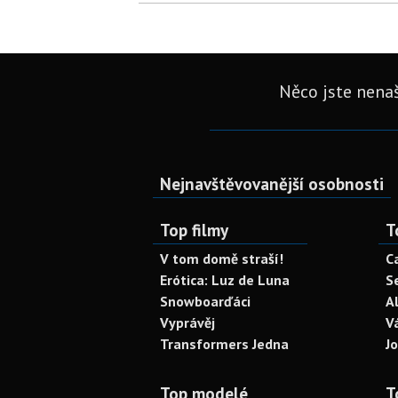
Něco jste nenaš
Nejnavštěvovanější osobnosti
Top filmy
T
V tom domě straší!
C
Erótica: Luz de Luna
S
Snowboarďáci
A
Vyprávěj
V
Transformers Jedna
J
Top modelé
T