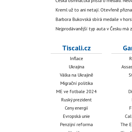
Česká osmnáctka přišla o medaili. Ned
Kreml už to ani netají. Otevřeně přizna
Barbora Bukovská sbírá medaile v horské
Nejprodávanější typ auta v Česku má zá
Tiscali.cz
Ga
Inflace
R
Ukrajina
Assas
Válka na Ukrajině
S
Migrační politika
ME ve fotbale 2024
D
Ruský prezident
Ceny energií
F
Evropská unie
Cal
Penzijní reforma
The E