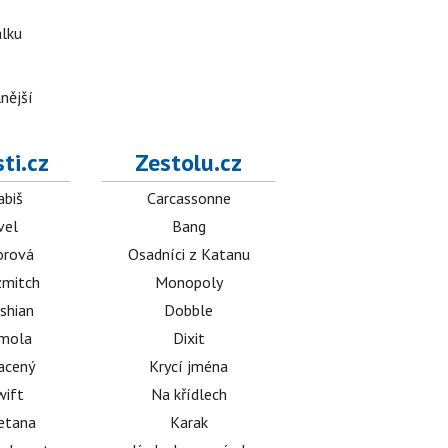
álku
nější
ti.cz
Zestolu.cz
abiš
Carcassonne
vel
Bang
orová
Osadníci z Katanu
mitch
Monopoly
shian
Dobble
émola
Dixit
acený
Krycí jména
wift
Na křídlech
etana
Karak