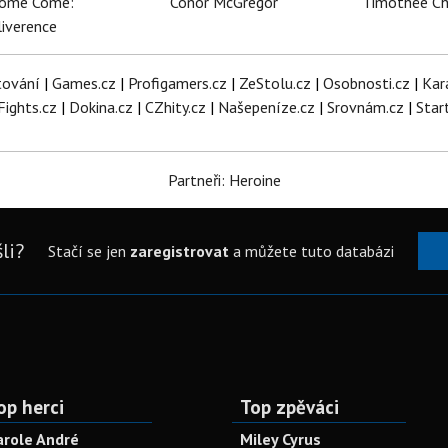
dome Come:
Conor McGregor
Timothée C
iverence
tování
|
Games.cz
|
Profigamers.cz
|
ZeStolu.cz
|
Osobnosti.cz
|
Kar
Fights.cz
|
Dokina.cz
|
CZhity.cz
|
Našepeníze.cz
|
Srovnám.cz
|
Star
Partneři: Heroine
li?
Stačí se jen
zaregistrovat
a můžete tuto databázi
op herci
Top zpěváci
arole André
Miley Cyrus