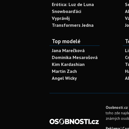
Erótica: Luz de Luna
S
Snowboarďáci
A
Vyprávěj
V
Transformers Jedna
J
Top modelé
T
Jana Marečková
L
Dominika Mesarošová
C
Kim Kardashian
T
Martin Zach
H
Angel Wicky
A
Osobnosti.cz
toho zde najde
známých osob
Reklama
|
Coo