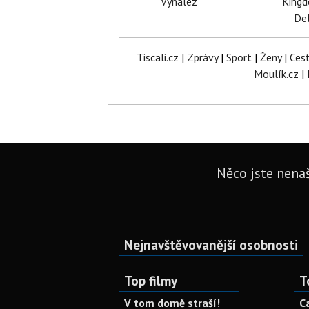
Vynález
King
Del
Tiscali.cz
|
Zprávy
|
Sport
|
Ženy
|
Ces
Moulík.cz
|
Něco jste nenaš
Nejnavštěvovanější osobnosti
Top filmy
T
V tom domě straší!
C