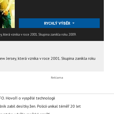
RYCHLÝ VÝBĚR
y, která vznika v roce 2001. Skupina zanikla roku 2009.
ew Jersey, která vznika v roce 2001. Skupina zanikla roku
FO. Hovoří o vyspělé technologii
ík zabil desítky žen. Policii unikal téměř 20 let