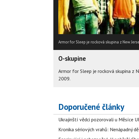
Armor for Sleep je rocková skupina z New Jerse
O-skupine
Armor for Sleep je rocková skupina z N
2009.
Doporučené články
Ukrajinští vědci pozorovali u Měsíce U
Kronika sériových vrahů: Nenápadný děln