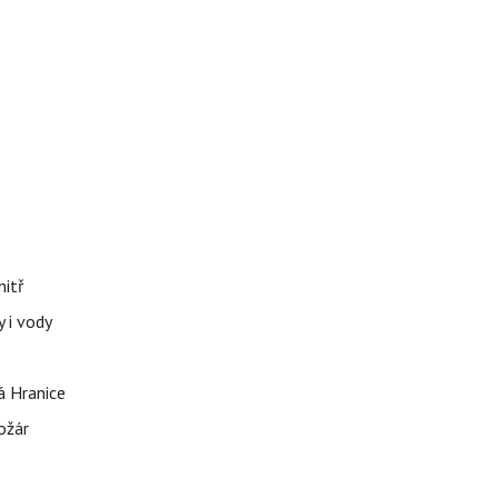
nitř
 i vody
á Hranice
ožár