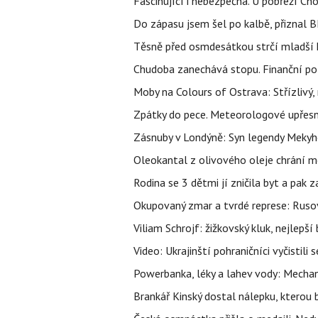
Fascinující i nebezpečná. U pobřeží Ch
Do zápasu jsem šel po kalbě, přiznal
Těsně před osmdesátkou strčí mladší k
Chudoba zanechává stopu. Finanční pot
Moby na Colours of Ostrava: Střízlivý, 
Zpátky do pece. Meteorologové upřesn
Zásnuby v Londýně: Syn legendy Mekyho
Oleokantal z olivového oleje chrání m
Rodina se 3 dětmi jí zničila byt a pak 
Okupovaný zmar a tvrdé represe: Rusov
Viliam Schrojf: žižkovský kluk, nejlepší
Video: Ukrajinští pohraničníci vyčistil
Powerbanka, léky a lahev vody: Mechani
Brankář Kinský dostal nálepku, kterou