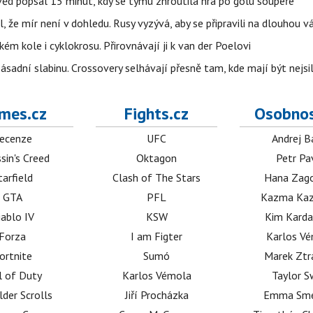
věd popsal 15 minut, kdy se týmu zhroutila hra po gólu soupeře
l, že mír není v dohledu. Rusy vyzývá, aby se připravili na dlouhou v
m kole i cyklokrosu. Přirovnávají ji k van der Poelovi
sadní slabinu. Crossovery selhávají přesně tam, kde mají být nejsil
mes.cz
Fights.cz
Osobnos
ecenze
UFC
Andrej B
sin's Creed
Oktagon
Petr Pa
tarfield
Clash of The Stars
Hana Zag
GTA
PFL
Kazma Kaz
iablo IV
KSW
Kim Karda
Forza
I am Figter
Karlos V
ortnite
Sumó
Marek Ztr
l of Duty
Karlos Vémola
Taylor S
lder Scrolls
Jiří Procházka
Emma Sm