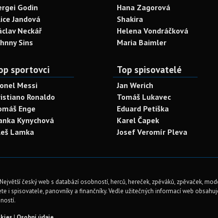
ergei Godin
Hana Zagorová
lice Jandová
Shakira
áclav Neckář
Helena Vondráčková
ohnny Sins
Maria Baimler
op sportovci
Top spisovatelé
ionel Messi
Jan Werich
ristiano Ronaldo
Tomáš Lukavec
omáš Enge
Eduard Petiška
anka Kynychová
Karel Čapek
leš Lamka
Josef Veromír Pleva
Největší český web s databází osobností, herců, hereček, zpěváků, zpěvaček, mod
te i spisovatele, panovníky a finančníky. Vedle užitečných informací web obsahuje 
ností.
kies
|
Osobní údaje