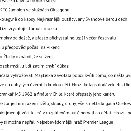
orvatska udeřila mořská smršť
 BKFC šampion ve službách Oktagonu
olegyně do kapsy. Nejkrásnější outfity Jany Švandové berou dech
íže zrychlují stárnutí mozku
mokrý od deště, a přesto přichystal nejlepší večer festivalu
ili předpověď počasí na víkend
 Žbirky oznámil, že se žení
ozek myší, u lidí zatím chybí důkaz
začala vyhrožovat. Majitelka zavolala policii kvůli tomu, co našla uv
é na dobytých územích kradou děti. Hrozí kolaps dodávek elektřiny
 brankář MS 1962 a finále v Chile, které přepsaly jeho kariéru
i sektor jedním rázem. Dělo, sklady, drony, vše smetla brigáda Ocelov
ci jmenují věci, které v rozpáleném autě nemají co dělat. Hrozí i p
 by si možná nepřál. Nejsebevědomější hráč Premier League