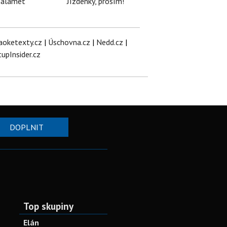
halamet
Jízdenky, prosím!
aoketexty.cz
|
Úschovna.cz
|
Nedd.cz
|
tupInsider.cz
DOPLNIT
Top skupiny
Elán