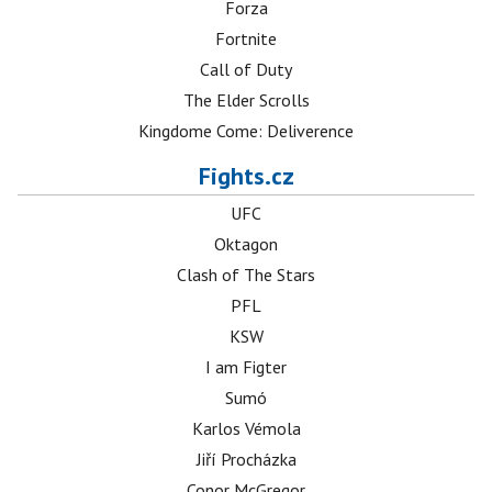
Forza
Fortnite
Call of Duty
The Elder Scrolls
Kingdome Come: Deliverence
Fights.cz
UFC
Oktagon
Clash of The Stars
PFL
KSW
I am Figter
Sumó
Karlos Vémola
Jiří Procházka
Conor McGregor