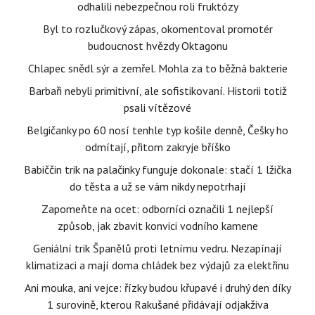
odhalili nebezpečnou roli fruktózy
Byl to rozlučkový zápas, okomentoval promotér
budoucnost hvězdy Oktagonu
Chlapec snědl sýr a zemřel. Mohla za to běžná bakterie
Barbaři nebyli primitivní, ale sofistikovaní. Historii totiž
psali vítězové
Belgičanky po 60 nosí tenhle typ košile denně, Češky ho
odmítají, přitom zakryje bříško
Babiččin trik na palačinky funguje dokonale: stačí 1 lžička
do těsta a už se vám nikdy nepotrhají
Zapomeňte na ocet: odborníci označili 1 nejlepší
způsob, jak zbavit konvici vodního kamene
Geniální trik Španělů proti letnímu vedru. Nezapínají
klimatizaci a mají doma chládek bez výdajů za elektřinu
Ani mouka, ani vejce: řízky budou křupavé i druhý den díky
1 surovině, kterou Rakušané přidávají odjakživa