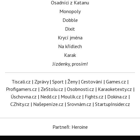
Osadníci z Katanu
Monopoly
Dobble
Dixit
Krycí jména
Na křídlech
Karak
Jízdenky, prosím!
Tiscali.cz
|
Zprávy
|
Sport
|
Ženy
|
Cestování
|
Games.cz
|
Profigamers.cz
|
ZeStolu.cz
|
Osobnosti.cz
|
Karaoketexty.cz
|
Úschovna.cz
|
Nedd.cz
|
Moulík.cz
|
Fights.cz
|
Dokina.cz
|
CZhity.cz
|
Našepeníze.cz
|
Srovnám.cz
|
StartupInsider.cz
Partneři: Heroine