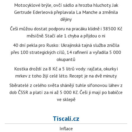
Motocyklové brýle, ovčí sádlo a hrozba hluchoty. Jak
Gertrude Ederleová přeplavala La Manche a změnila
dějiny
Češi můžou dostat podporu na pracáku klidně i 38500 Kč
měsíčně. Stačí ale 1 chyba a přijdou o ni
40 dní pekla pro Rusko: Ukrajinská tajná služba zničila
přes 100 strategických cílů, 14 rafinerií a vyřadila 5 000
okupantů
Kostka droždí za 8 Kč a 5 litrů vody: rajčata, okurky i
mrkev z toho žijí celé léto. Recept je na dvě minuty
Sběratelé z celého světa shánějí tuhle sifonovou láhev z
dob ČSSR a platí za ni až 5 000 Kč. Češi ji mají po babičce
ve sklepě
Tiscali.cz
Inflace