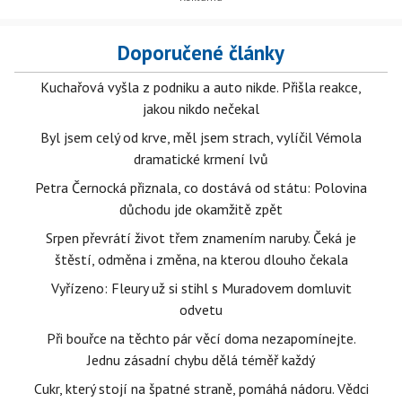
Doporučené články
Kuchařová vyšla z podniku a auto nikde. Přišla reakce,
jakou nikdo nečekal
Byl jsem celý od krve, měl jsem strach, vylíčil Vémola
dramatické krmení lvů
Petra Černocká přiznala, co dostává od státu: Polovina
důchodu jde okamžitě zpět
Srpen převrátí život třem znamením naruby. Čeká je
štěstí, odměna i změna, na kterou dlouho čekala
Vyřízeno: Fleury už si stihl s Muradovem domluvit
odvetu
Při bouřce na těchto pár věcí doma nezapomínejte.
Jednu zásadní chybu dělá téměř každý
Cukr, který stojí na špatné straně, pomáhá nádoru. Vědci