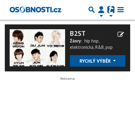
B2ST
Žánry:
hip hop
,
elektronická
,
R&B
,
pop
RYCHLÝ VÝBĚR