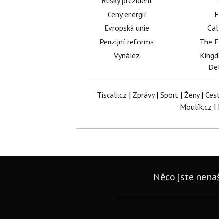
Ruský prezident
Ceny energií
F
Evropská unie
Cal
Penzijní reforma
The E
Vynález
King
Del
Tiscali.cz
|
Zprávy
|
Sport
|
Ženy
|
Ces
Moulík.cz
|
Něco jste nenaš