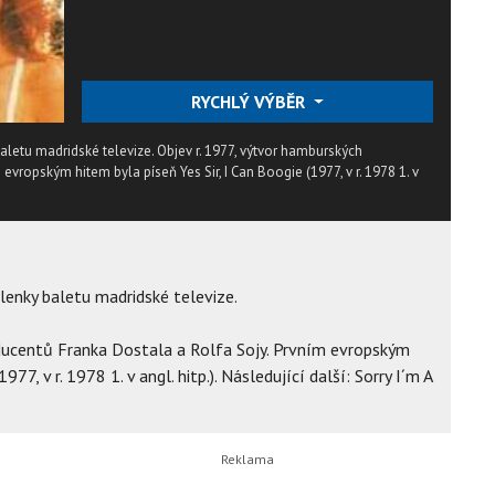
RYCHLÝ VÝBĚR
etu madridské televize. Objev r. 1977, výtvor hamburských
evropským hitem byla píseň Yes Sir, I Can Boogie (1977, v r. 1978 1. v
enky baletu madridské televize.
ducentů Franka Dostala a Rolfa Sojy. Prvním evropským
977, v r. 1978 1. v angl. hitp.). Následující další: Sorry I´m A