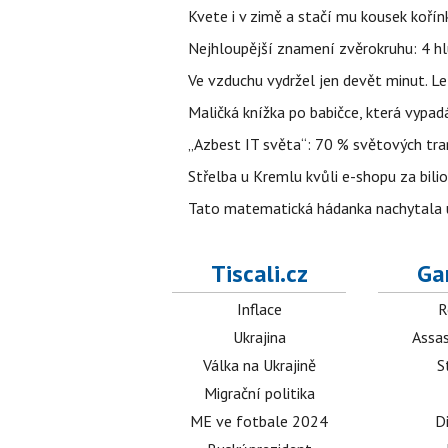
Kvete i v zimě a stačí mu kousek kořín
Nejhloupější znamení zvěrokruhu: 4 hl
Ve vzduchu vydržel jen devět minut. L
Maličká knížka po babičce, která vypad
„Azbest IT světa“: 70 % světových tra
Střelba u Kremlu kvůli e-shopu za bilio
Tato matematická hádanka nachytala už t
Tiscali.cz
Ga
Inflace
R
Ukrajina
Assas
Válka na Ukrajině
S
Migrační politika
ME ve fotbale 2024
D