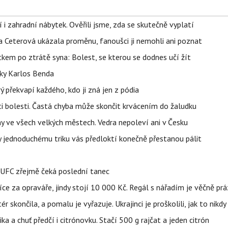
 i zahradní nábytek. Ověřili jsme, zda se skutečně vyplatí
la Ceterová ukázala proměnu, fanoušci ji nemohli ani poznat
kem po ztrátě syna: Bolest, se kterou se dodnes učí žít
tky Karlos Benda
ý překvapí každého, kdo ji zná jen z pódia
ti bolesti. Častá chyba může skončit krvácením do žaludku
ahy ve všech velkých městech. Vedra nepoleví ani v Česku
íky jednoduchému triku vás předloktí konečně přestanou pálit
v UFC zřejmě čeká poslední tanec
íce za opraváře, jindy stojí 10 000 Kč. Regál s nářadím je věčně pr
ér skončila, a pomalu je vyřazuje. Ukrajinci je proškolili, jak to nikdy
ika a chuť předčí i citrónovku. Stačí 500 g rajčat a jeden citrón