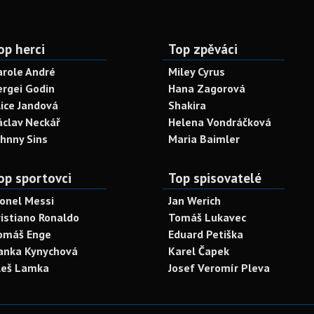
op herci
Top zpěváci
arole André
Miley Cyrus
ergei Godin
Hana Zagorová
lice Jandová
Shakira
áclav Neckář
Helena Vondráčková
ohnny Sins
Maria Baimler
op sportovci
Top spisovatelé
ionel Messi
Jan Werich
ristiano Ronaldo
Tomáš Lukavec
omáš Enge
Eduard Petiška
anka Kynychová
Karel Čapek
leš Lamka
Josef Veromír Pleva