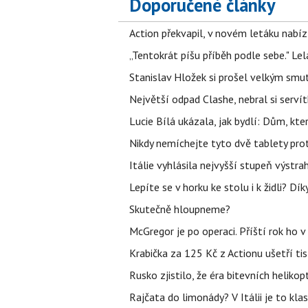
Doporučené články
Action překvapil, v novém letáku nabízí
„Tentokrát píšu příběh podle sebe." Le
Stanislav Hložek si prošel velkým smut
Největší odpad Clashe, nebral si serví
Lucie Bílá ukázala, jak bydlí: Dům, kter
Nikdy nemíchejte tyto dvě tablety pro
Itálie vyhlásila nejvyšší stupeň výstr
Lepíte se v horku ke stolu i k židli? D
Skutečně hloupneme?
McGregor je po operaci. Příští rok ho 
Krabička za 125 Kč z Actionu ušetří tis
Rusko zjistilo, že éra bitevních helikopt
Rajčata do limonády? V Itálii je to klas