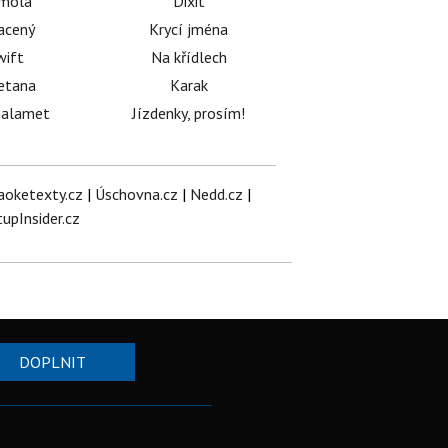
émola
Dixit
acený
Krycí jména
wift
Na křídlech
etana
Karak
halamet
Jízdenky, prosím!
aoketexty.cz
|
Úschovna.cz
|
Nedd.cz
|
tupInsider.cz
DOPLNIT