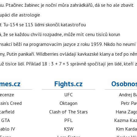
ku. Ptačinec žabinec je noční můra zahrádkářů, dá se ho ale zbavit
upáci dle astrologie
et Tu-154 se 115 lidmi skončil katastrofou
á, že se každou chvíli rozpadne, může mít cenu tisíců korun
nsakcí běží na programovacím jazyce z roku 1959. Nikdo ho neumí 
ny, Putin panikaří. Wildberries ovládají kavkazské klany a teď po něm
isíce lidí. Příklad 18 : 3 + 7 × 5 správně spočítají jen lidé, kteří 
mes.cz
Fights.cz
Osobnos
ecenze
UFC
Andrej B
sin's Creed
Oktagon
Petr Pa
tarfield
Clash of The Stars
Hana Zag
GTA
PFL
Kazma Kaz
iablo IV
KSW
Kim Karda