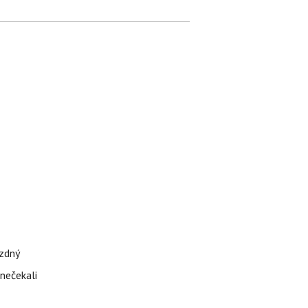
ázdný
 nečekali