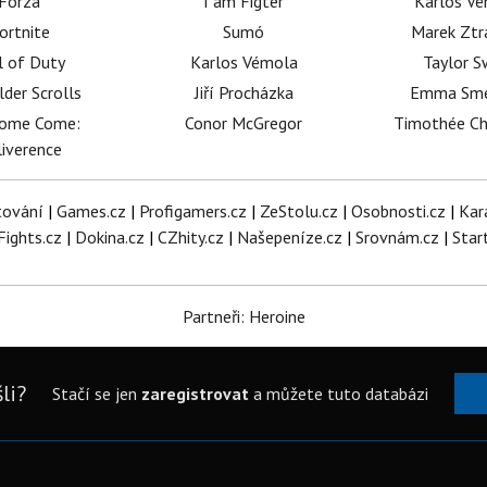
Forza
I am Figter
Karlos V
ortnite
Sumó
Marek Ztr
l of Duty
Karlos Vémola
Taylor S
lder Scrolls
Jiří Procházka
Emma Sm
dome Come:
Conor McGregor
Timothée C
iverence
tování
|
Games.cz
|
Profigamers.cz
|
ZeStolu.cz
|
Osobnosti.cz
|
Kar
Fights.cz
|
Dokina.cz
|
CZhity.cz
|
Našepeníze.cz
|
Srovnám.cz
|
Star
Partneři: Heroine
li?
Stačí se jen
zaregistrovat
a můžete tuto databázi