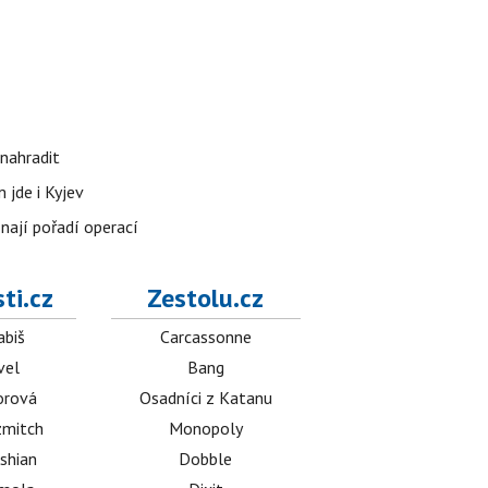
nahradit
 jde i Kyjev
znají pořadí operací
ti.cz
Zestolu.cz
abiš
Carcassonne
vel
Bang
orová
Osadníci z Katanu
mitch
Monopoly
shian
Dobble