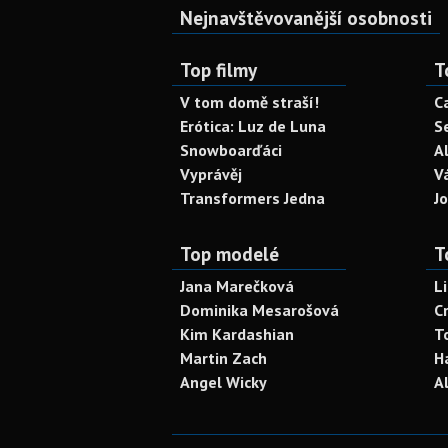
Nejnavštěvovanější osobnosti
Top filmy
T
V tom domě straší!
C
Erótica: Luz de Luna
S
Snowboarďáci
A
Vyprávěj
V
Transformers Jedna
J
Top modelé
T
Jana Marečková
L
Dominika Mesarošová
C
Kim Kardashian
T
Martin Zach
H
Angel Wicky
A