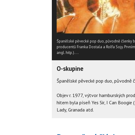
Španělské pěvecké pop duo, původně členky bal
producentů Franka Dostala a Rolfa Sojy. Prvním 
angl. hitp.)....
O-skupine
Španělské pěvecké pop duo, původně čl
Objev r. 1977, výtvor hamburských pro
hitem byla píseň Yes Sir, I Can Boogie (1
Lady, Granada atd.