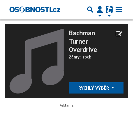
Bachman
Turner
Overdrive
Žánry:
rock
RYCHLÝ VÝBĚR