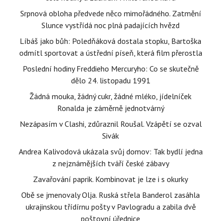
Srpnová obloha předvede něco mimořádného. Zatmění
Slunce vystřídá noc plná padajících hvězd
Líbáš jako bůh: Poledňáková dostala stopku, Bartoška
odmítl sportovat a ústřední píseň, která film přerostla
Poslední hodiny Freddieho Mercuryho: Co se skutečně
dělo 24. listopadu 1991
Žádná mouka, žádný cukr, žádné mléko, jídelníček
Ronalda je záměrně jednotvárný
Nezápasím v Clashi, zdůraznil Roušal. Vzápětí se ozval
Sivák
Andrea Kalivodová ukázala svůj domov: Tak bydlí jedna
z nejznámějších tváří české zábavy
Zavařování paprik. Kombinovat je lze i s okurky
Obě se jmenovaly Olja. Ruská střela Banderol zasáhla
ukrajinskou třídírnu pošty v Pavlogradu a zabila dvě
poštovní úřednice