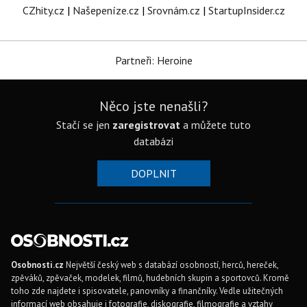
CZhity.cz
|
Našepeníze.cz
|
Srovnám.cz
|
StartupInsider.cz
Partneři: Heroine
Něco jste nenašli?
Stačí se jen
zaregistrovat
a můžete tuto
databázi
DOPLNIT
Osobnosti.cz
Největší český web s databází osobností, herců, hereček,
zpěváků, zpěvaček, modelek, filmů, hudebních skupin a sportovců. Kromě
toho zde najdete i spisovatele, panovníky a finančníky. Vedle užitečných
informací web obsahuje i fotografie, diskografie, filmografie a vztahy