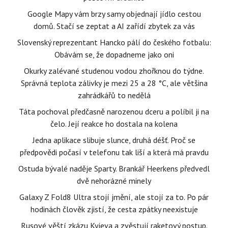
Google Mapy vám brzy samy objednají jídlo cestou
domů. Stačí se zeptat a AI zařídí zbytek za vás
Slovenský reprezentant Hancko pálí do českého fotbalu:
Obávám se, že dopadneme jako oni
Okurky zalévané studenou vodou zhořknou do týdne.
Správná teplota zálivky je mezi 25 a 28 °C, ale většina
zahrádkářů to nedělá
Táta pochoval předčasně narozenou dceru a políbil ji na
čelo. Její reakce ho dostala na kolena
Jedna aplikace slibuje slunce, druhá déšť. Proč se
předpovědi počasí v telefonu tak liší a která má pravdu
Ostuda bývalé naděje Sparty. Brankář Heerkens předvedl
dvě nehorázné minely
Galaxy Z Fold8 Ultra stojí jmění, ale stojí za to. Po pár
hodinách člověk zjistí, že cesta zpátky neexistuje
Rusové věští zkázu Kyjeva a zvěstují raketový postup.