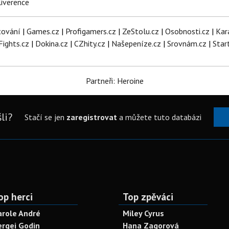
iverence
tování
|
Games.cz
|
Profigamers.cz
|
ZeStolu.cz
|
Osobnosti.cz
|
Kar
Fights.cz
|
Dokina.cz
|
CZhity.cz
|
Našepeníze.cz
|
Srovnám.cz
|
Star
Partneři: Heroine
li?
Stačí se jen
zaregistrovat
a můžete tuto databázi
op herci
Top zpěváci
arole André
Miley Cyrus
ergei Godin
Hana Zagorová