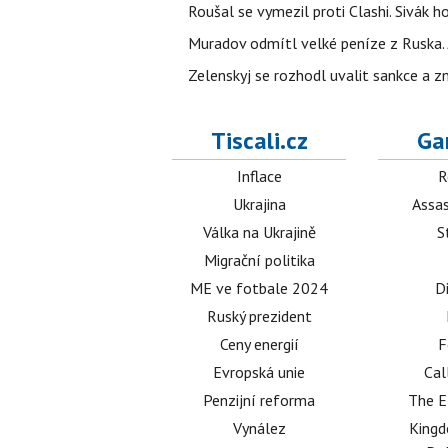
Roušal se vymezil proti Clashi. Sivák ho
Muradov odmítl velké peníze z Ruska. 
Zelenskyj se rozhodl uvalit sankce a z
Tiscali.cz
Ga
Inflace
R
Ukrajina
Assas
Válka na Ukrajině
S
Migrační politika
ME ve fotbale 2024
D
Ruský prezident
Ceny energií
F
Evropská unie
Cal
Penzijní reforma
The E
Vynález
King