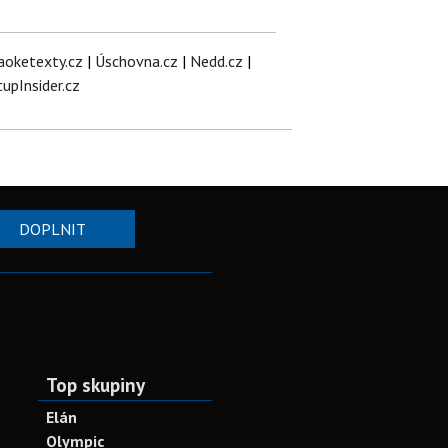
aoketexty.cz
|
Úschovna.cz
|
Nedd.cz
|
tupInsider.cz
DOPLNIT
Top skupiny
Elán
Olympic