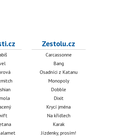
ti.cz
Zestolu.cz
abiš
Carcassonne
vel
Bang
orová
Osadníci z Katanu
mitch
Monopoly
shian
Dobble
émola
Dixit
acený
Krycí jména
wift
Na křídlech
etana
Karak
halamet
Jízdenky, prosím!