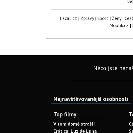
Del
Tiscali.cz
|
Zprávy
|
Sport
|
Ženy
|
Ces
Moulík.cz
|
Něco jste nenaš
Nejnavštěvovanější osobnosti
Top filmy
T
V tom domě straší!
C
Erótica: Luz de Luna
S