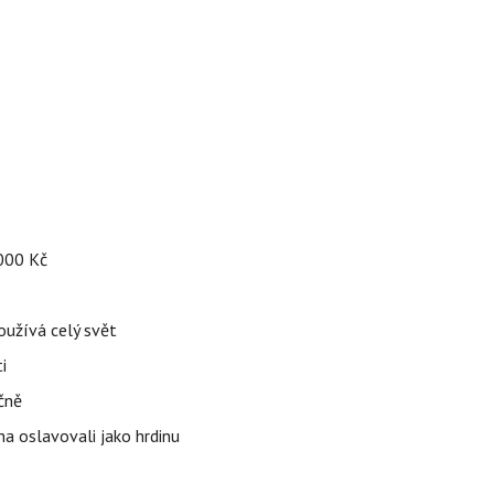
 000 Kč
používá celý svět
i
čně
ha oslavovali jako hrdinu