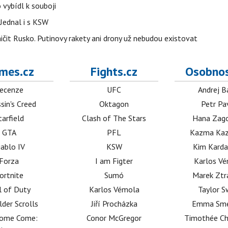
 vybídl k souboji
Jednal i s KSW
ničit Rusko. Putinovy rakety ani drony už nebudou existovat
mes.cz
Fights.cz
Osobnos
ecenze
UFC
Andrej B
sin's Creed
Oktagon
Petr Pa
tarfield
Clash of The Stars
Hana Zag
GTA
PFL
Kazma Kaz
iablo IV
KSW
Kim Karda
Forza
I am Figter
Karlos V
ortnite
Sumó
Marek Ztr
l of Duty
Karlos Vémola
Taylor S
lder Scrolls
Jiří Procházka
Emma Sm
dome Come:
Conor McGregor
Timothée C