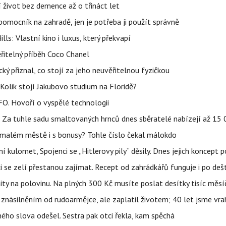
í život bez demence až o třináct let
ý pomocník na zahradě, jen je potřeba ji použít správně
s: Vlastní kino i luxus, který překvapí
řitelný příběh Coco Chanel
ký přiznal, co stojí za jeho neuvěřitelnou fyzičkou
Kolik stojí Jakubovo studium na Floridě?
FO. Hovoří o vyspělé technologii
e. Za tuhle sadu smaltovaných hrnců dnes sběratelé nabízejí až 15
 malém městě i s bonusy? Tohle číslo čekal málokdo
 kulomet, Spojenci se „Hitlerovy pily“ děsily. Dnes jejich koncept 
ci se zelí přestanou zajímat. Recept od zahrádkářů funguje i po dešt
ity na polovinu. Na plných 300 Kč musíte poslat desítky tisíc měsí
 znásilněním od rudoarmějce, ale zaplatil životem; 40 let jsme vra
iného slova odešel. Sestra pak otci řekla, kam spěchá