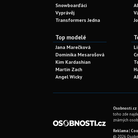
Snowboarďáci
A
Vyprávěj
V
Transformers Jedna
J
Top modelé
T
Jana Marečková
L
Dominika Mesarošová
C
Kim Kardashian
T
Martin Zach
H
Angel Wicky
A
Osobnosti.cz
toho zde najde
známých osob
Reklama
|
Coo
© 2026 Osobno