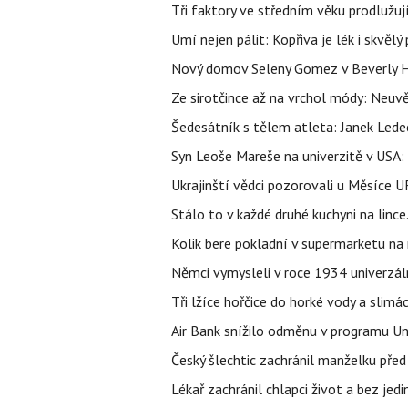
Tři faktory ve středním věku prodlužuj
Umí nejen pálit: Kopřiva je lék i skvěl
Nový domov Seleny Gomez v Beverly Hill
Ze sirotčince až na vrchol módy: Neuvě
Šedesátník s tělem atleta: Janek Ledec
Syn Leoše Mareše na univerzitě v USA: 
Ukrajinští vědci pozorovali u Měsíce U
Stálo to v každé druhé kuchyni na linc
Kolik bere pokladní v supermarketu na
Němci vymysleli v roce 1934 univerzální
Tři lžíce hořčice do horké vody a slimá
Air Bank snížilo odměnu v programu Un
Český šlechtic zachránil manželku před
Lékař zachránil chlapci život a bez jed