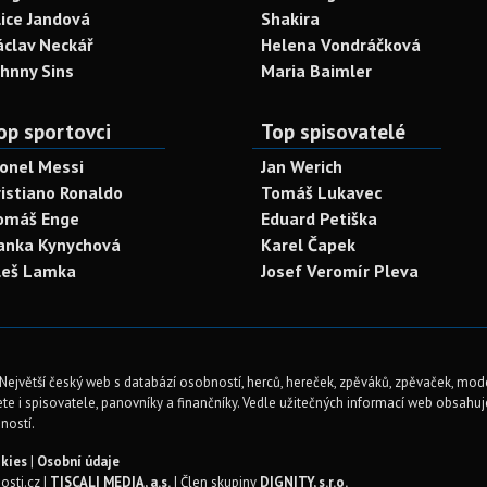
lice Jandová
Shakira
áclav Neckář
Helena Vondráčková
ohnny Sins
Maria Baimler
op sportovci
Top spisovatelé
ionel Messi
Jan Werich
ristiano Ronaldo
Tomáš Lukavec
omáš Enge
Eduard Petiška
anka Kynychová
Karel Čapek
leš Lamka
Josef Veromír Pleva
Největší český web s databází osobností, herců, hereček, zpěváků, zpěvaček, mod
te i spisovatele, panovníky a finančníky. Vedle užitečných informací web obsahuje 
ností.
kies
|
Osobní údaje
sti.cz |
TISCALI MEDIA, a.s.
| Člen skupiny
DIGNITY, s.r.o.