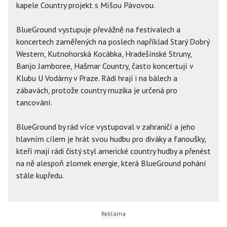
kapele Country projekt s Míšou Pávovou.
BlueGround vystupuje převážně na festivalech a
koncertech zaměřených na poslech například Starý Dobrý
Western, Kutnohorská Kocábka, Hradešínské Struny,
Banjo Jamboree, Hašmar Country, často koncertují v
Klubu U Vodárny v Praze. Rádi hrají i na bálech a
zábavách, protože country muzika je určená pro
tancování.
BlueGround by rád více vystupoval v zahraničí a jeho
hlavním cílem je hrát svou hudbu pro diváky a fanoušky,
kteří mají rádi čistý styl americké country hudby a přenést
na ně alespoň zlomek energie, která BlueGround pohání
stále kupředu.