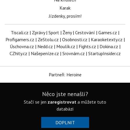
Karak
Jízdenky, prosím!
Tiscali.cz
|
Zprávy
|
Sport
|
Ženy
|
Cestování
|
Games.cz
|
Profigamers.cz
|
ZeStolu.cz
|
Osobnosti.cz
|
Karaoketexty.cz
|
Úschovna.cz
|
Nedd.cz
|
Moulík.cz
|
Fights.cz
|
Dokina.cz
|
CZhity.cz
|
Našepeníze.cz
|
Srovnám.cz
|
StartupInsider.cz
Partneři: Heroine
Něco jste nenašli?
Stačí se jen
zaregistrovat
a můžete tuto
databázi
DOPLNIT