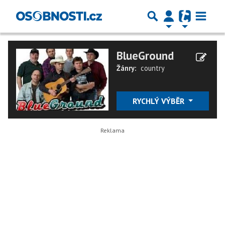
BlueGround
Žánry:
country
RYCHLÝ VÝBĚR