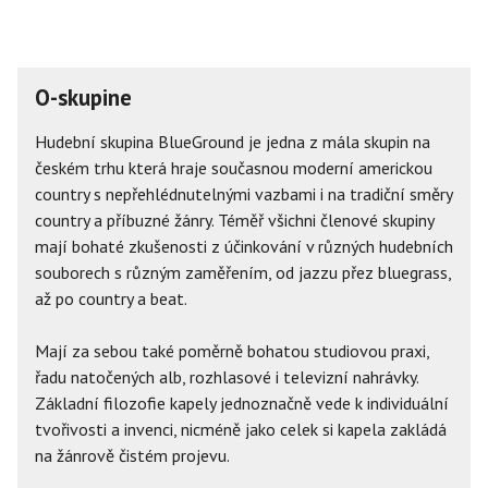
O-skupine
Hudební skupina BlueGround je jedna z mála skupin na
českém trhu která hraje současnou moderní americkou
country s nepřehlédnutelnými vazbami i na tradiční směry
country a příbuzné žánry. Téměř všichni členové skupiny
mají bohaté zkušenosti z účinkování v různých hudebních
souborech s různým zaměřením, od jazzu přez bluegrass,
až po country a beat.
Mají za sebou také poměrně bohatou studiovou praxi,
řadu natočených alb, rozhlasové i televizní nahrávky.
Základní filozofie kapely jednoznačně vede k individuální
tvořivosti a invenci, nicméně jako celek si kapela zakládá
na žánrově čistém projevu.