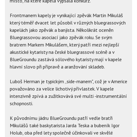
místo, na které kapela vypsala konkurz.
Frontmanem kapely je vynikající zpěvák Martin Mikuláš
který téměř dvacet let působil v různých bluegrassových
kapelách jako zpěvák a banjista. Několikrát oceněn
Bluegrassovou asociací jako zpěvák roku. Se svým
bratrem Markem Mikulášem, který patří mezi nejlepší
akustické kytaristy na české bluegrassové scéně a v
BlueGroundu zastává sólového kytaristy mají v kapele
hlavní slovo při přípravě a aranžování skladeb.
Luboš Herman je typickým „side-manem", což je v Americe
považováno za velice lichotivý přívlastek. V kapele
intenzivně zpívá a zužitkovává své multi -instrumentální
schopnosti.
K původnímu jádru BlueGroundu patří vedle bratři
Mikulášů také baskytarista Jarda Teska a bubeník Igor
Holub, oba před lety společně účinkovali ve skvělé