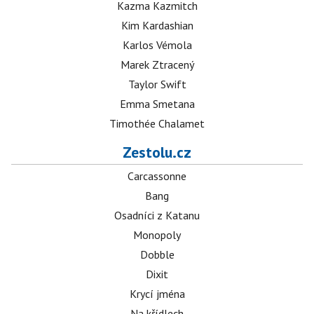
Kazma Kazmitch
Kim Kardashian
Karlos Vémola
Marek Ztracený
Taylor Swift
Emma Smetana
Timothée Chalamet
Zestolu.cz
Carcassonne
Bang
Osadníci z Katanu
Monopoly
Dobble
Dixit
Krycí jména
Na křídlech