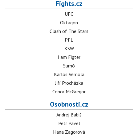
Fights.cz
UFC
Oktagon
Clash of The Stars
PFL
KSW
I am Figter
Sumó
Karlos Vémola
Jiří Procházka
Conor McGregor
Osobnosti.cz
Andrej Babiš
Petr Pavel
Hana Zagorová