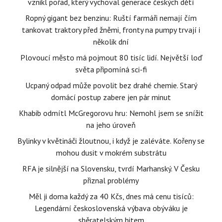
vznikl pořad, který vychoval generace českých dětí
Ropný gigant bez benzinu: Ruští farmáři nemají čím
tankovat traktory před žněmi, fronty na pumpy trvají i
několik dní
Plovoucí město má pojmout 80 tisíc lidí. Největší loď
světa připomíná sci-fi
Ucpaný odpad může povolit bez drahé chemie. Starý
domácí postup zabere jen pár minut
Khabib odmítl McGregorovu hru: Nemohl jsem se snížit
na jeho úroveň
Bylinky v květináči žloutnou, i když je zaléváte. Kořeny se
mohou dusit v mokrém substrátu
RFA je silnější na Slovensku, tvrdí Marhanský. V Česku
přiznal problémy
Měl ji doma každý za 40 Kčs, dnes má cenu tisíců:
Legendární československá výbava obýváku je
sběratelským hitem