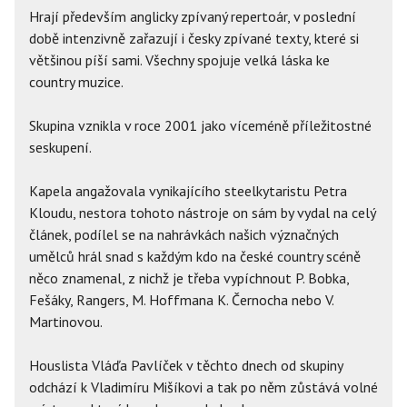
Hrají především anglicky zpívaný repertoár, v poslední
době intenzivně zařazují i česky zpívané texty, které si
většinou píší sami. Všechny spojuje velká láska ke
country muzice.
Skupina vznikla v roce 2001 jako víceméně příležitostné
seskupení.
Kapela angažovala vynikajícího steelkytaristu Petra
Kloudu, nestora tohoto nástroje on sám by vydal na celý
článek, podílel se na nahrávkách našich význačných
umělců hrál snad s každým kdo na české country scéně
něco znamenal, z nichž je třeba vypíchnout P. Bobka,
Fešáky, Rangers, M. Hoffmana K. Černocha nebo V.
Martinovou.
Houslista Vláďa Pavlíček v těchto dnech od skupiny
odchází k Vladimíru Mišíkovi a tak po něm zůstává volné