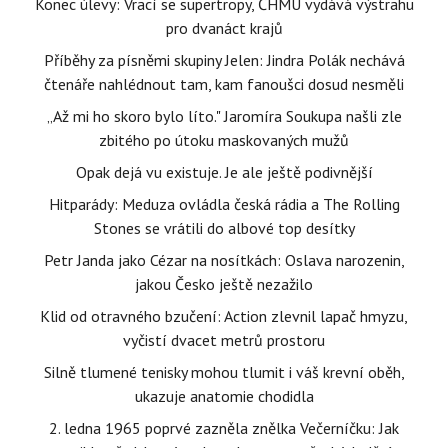
Konec úlevy: Vrací se supertropy, ČHMÚ vydává výstrahu
pro dvanáct krajů
Příběhy za písněmi skupiny Jelen: Jindra Polák nechává
čtenáře nahlédnout tam, kam fanoušci dosud nesměli
„Až mi ho skoro bylo líto." Jaromíra Soukupa našli zle
zbitého po útoku maskovaných mužů
Opak dejá vu existuje. Je ale ještě podivnější
Hitparády: Meduza ovládla česká rádia a The Rolling
Stones se vrátili do albové top desítky
Petr Janda jako Cézar na nosítkách: Oslava narozenin,
jakou Česko ještě nezažilo
Klid od otravného bzučení: Action zlevnil lapač hmyzu,
vyčistí dvacet metrů prostoru
Silně tlumené tenisky mohou tlumit i váš krevní oběh,
ukazuje anatomie chodidla
2. ledna 1965 poprvé zazněla znělka Večerníčku: Jak