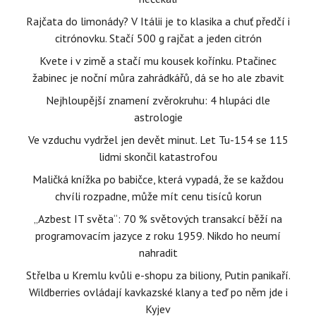
Rajčata do limonády? V Itálii je to klasika a chuť předčí i
citrónovku. Stačí 500 g rajčat a jeden citrón
Kvete i v zimě a stačí mu kousek kořínku. Ptačinec
žabinec je noční můra zahrádkářů, dá se ho ale zbavit
Nejhloupější znamení zvěrokruhu: 4 hlupáci dle
astrologie
Ve vzduchu vydržel jen devět minut. Let Tu-154 se 115
lidmi skončil katastrofou
Maličká knížka po babičce, která vypadá, že se každou
chvíli rozpadne, může mít cenu tisíců korun
„Azbest IT světa“: 70 % světových transakcí běží na
programovacím jazyce z roku 1959. Nikdo ho neumí
nahradit
Střelba u Kremlu kvůli e-shopu za biliony, Putin panikaří.
Wildberries ovládají kavkazské klany a teď po něm jde i
Kyjev