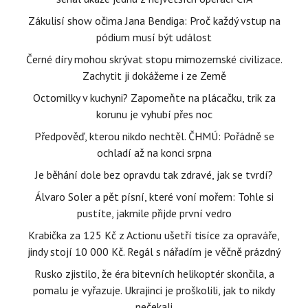
Zákulisí show očima Jana Bendiga: Proč každý vstup na
pódium musí být událost
Černé díry mohou skrývat stopu mimozemské civilizace.
Zachytit ji dokážeme i ze Země
Octomilky v kuchyni? Zapomeňte na plácačku, trik za
korunu je vyhubí přes noc
Předpověď, kterou nikdo nechtěl. ČHMÚ: Pořádně se
ochladí až na konci srpna
Je běhání dole bez opravdu tak zdravé, jak se tvrdí?
Álvaro Soler a pět písní, které voní mořem: Tohle si
pustíte, jakmile přijde první vedro
Krabička za 125 Kč z Actionu ušetří tisíce za opraváře,
jindy stojí 10 000 Kč. Regál s nářadím je věčně prázdný
Rusko zjistilo, že éra bitevních helikoptér skončila, a
pomalu je vyřazuje. Ukrajinci je proškolili, jak to nikdy
nečekali