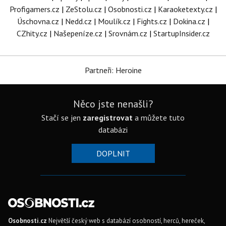
Profigamers.cz
|
ZeStolu.cz
|
Osobnosti.cz
|
Karaoketexty.cz
|
Úschovna.cz
|
Nedd.cz
|
Moulík.cz
|
Fights.cz
|
Dokina.cz
|
CZhity.cz
|
Našepeníze.cz
|
Srovnám.cz
|
StartupInsider.cz
Partneři: Heroine
Něco jste nenašli?
Stačí se jen
zaregistrovat
a můžete tuto
databázi
DOPLNIT
Osobnosti.cz
Největší český web s databází osobností, herců, hereček,