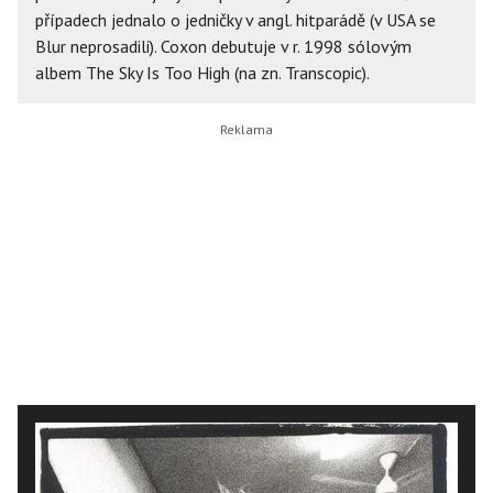
případech jednalo o jedničky v angl. hitparádě (v USA se
Blur neprosadili). Coxon debutuje v r. 1998 sólovým
albem The Sky Is Too High (na zn. Transcopic).