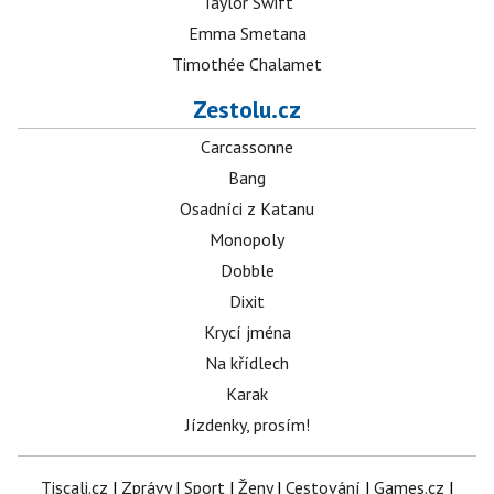
Taylor Swift
Emma Smetana
Timothée Chalamet
Zestolu.cz
Carcassonne
Bang
Osadníci z Katanu
Monopoly
Dobble
Dixit
Krycí jména
Na křídlech
Karak
Jízdenky, prosím!
Tiscali.cz
|
Zprávy
|
Sport
|
Ženy
|
Cestování
|
Games.cz
|