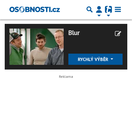
Blur
RYCHLÝ VÝBĚR