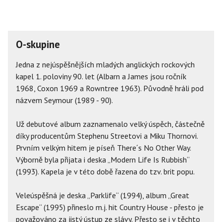
O-skupine
Jedna z nejúspěšnějších mladých anglických rockových
kapel 1. poloviny 90. let (Albarn a James jsou ročník
1968, Coxon 1969 a Rowntree 1963). Původně hráli pod
názvem Seymour (1989 - 90).
Už debutové album zaznamenalo velký úspěch, částečně
díky producentům Stephenu Streetovi a Miku Thornovi.
Prvním velkým hitem je píseň There´s No Other Way.
Výborně byla přijata i deska „Modern Life Is Rubbish“
(1993). Kapela je v této době řazena do tzv. brit popu.
Veleúspěšná je deska „Parklife“ (1994), album „Great
Escape“ (1995) přineslo m.j. hit Country House - přesto je
považováno za jistý ústup ze slávy. Přesto se i v těchto