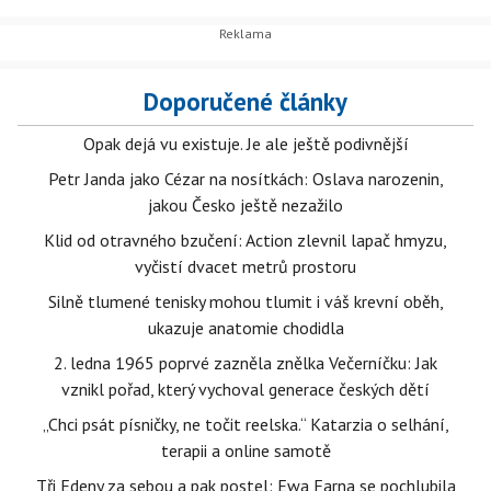
Doporučené články
Opak dejá vu existuje. Je ale ještě podivnější
Petr Janda jako Cézar na nosítkách: Oslava narozenin,
jakou Česko ještě nezažilo
Klid od otravného bzučení: Action zlevnil lapač hmyzu,
vyčistí dvacet metrů prostoru
Silně tlumené tenisky mohou tlumit i váš krevní oběh,
ukazuje anatomie chodidla
2. ledna 1965 poprvé zazněla znělka Večerníčku: Jak
vznikl pořad, který vychoval generace českých dětí
„Chci psát písničky, ne točit reelska.“ Katarzia o selhání,
terapii a online samotě
Tři Edeny za sebou a pak postel: Ewa Farna se pochlubila