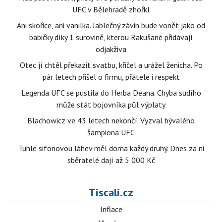
UFC v Bělehradě zhořkl
Ani skořice, ani vanilka. Jablečný závin bude vonět jako od
babičky díky 1 surovině, kterou Rakušané přidávají
odjakživa
Otec jí chtěl překazit svatbu, křičel a urážel ženicha. Po
pár letech přišel o firmu, přátele i respekt
Legenda UFC se pustila do Herba Deana. Chyba sudího
může stát bojovníka půl výplaty
Blachowicz ve 43 letech nekončí. Vyzval bývalého
šampiona UFC
Tuhle sifonovou láhev měl doma každý druhý. Dnes za ni
sběratelé dají až 5 000 Kč
Tiscali.cz
Inflace