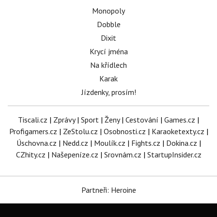
Monopoly
Dobble
Dixit
Krycí jména
Na křídlech
Karak
Jízdenky, prosím!
Tiscali.cz
|
Zprávy
|
Sport
|
Ženy
|
Cestování
|
Games.cz
|
Profigamers.cz
|
ZeStolu.cz
|
Osobnosti.cz
|
Karaoketexty.cz
|
Úschovna.cz
|
Nedd.cz
|
Moulík.cz
|
Fights.cz
|
Dokina.cz
|
CZhity.cz
|
Našepeníze.cz
|
Srovnám.cz
|
StartupInsider.cz
Partneři: Heroine