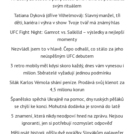
svým rituálem
Tatiana Dyková (dříve Vilhelmová): Slavný manžel, tři
děti, kariéra i výhra v show Tvoje tvář má známý hlas
UFC Fight Night: Gamrot vs. Salkilld – výsledky a nejlepší
momenty
Nezvládl jsem to v hlavě. Čepo odhalil, co stálo za jeho
neúspěšným UFC debutem
3 retro mobily měl kdysi skoro každý, dnes vám vynesou i
milion. Sběratelé vyžadují jedinou podmínku
Silák Karlos Vémola shání peníze. Prodává svůj klenot za
4,5 milionu korun
Španělsko spěchá Ukrajině na pomoc, dny ruských pěšáků
se chýlí ke konci. Mohutná dodávka je srovná do latě
5 znamení, která nikdy neodpoví hned na zprávu. Nejsou
ignoranti, jen si potřebují rozmyslet odpověď
Měli psát historii, přišly dvě porážky. Slovákům galavečer