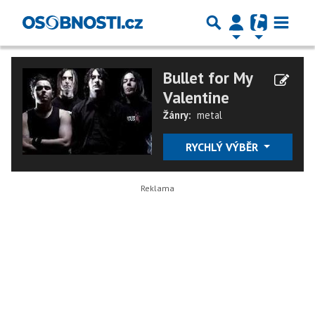
Bullet for My
Valentine
Žánry:
metal
RYCHLÝ VÝBĚR