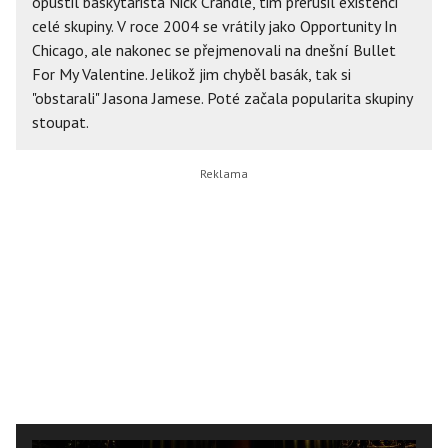
opustil baskytarista Nick Crandle, tim přerušil existenci
celé skupiny. V roce 2004 se vrátily jako Opportunity In
Chicago, ale nakonec se přejmenovali na dnešní Bullet
For My Valentine. Jelikož jim chyběl basák, tak si
"obstarali" Jasona Jamese. Poté začala popularita skupiny
stoupat.