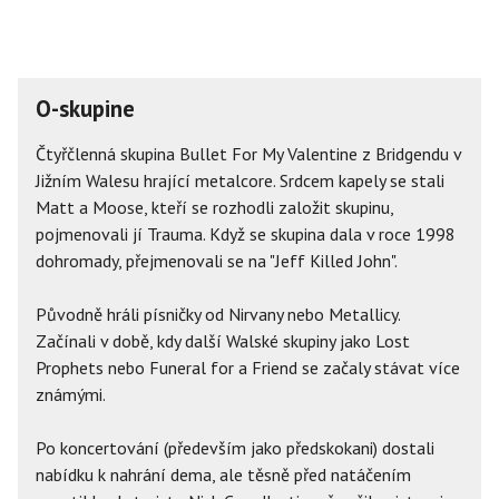
O-skupine
Čtyřčlenná skupina Bullet For My Valentine z Bridgendu v
Jižním Walesu hrající metalcore. Srdcem kapely se stali
Matt a Moose, kteří se rozhodli založit skupinu,
pojmenovali jí Trauma. Když se skupina dala v roce 1998
dohromady, přejmenovali se na "Jeff Killed John".
Původně hráli písničky od Nirvany nebo Metallicy.
Začínali v době, kdy další Walské skupiny jako Lost
Prophets nebo Funeral for a Friend se začaly stávat více
známými.
Po koncertování (především jako předskokani) dostali
nabídku k nahrání dema, ale těsně před natáčením