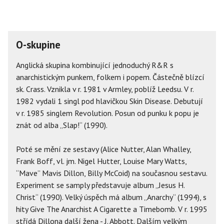
O-skupine
Anglická skupina kombinující jednoduchý R&R s
anarchistickým punkem, folkem i popem. Částečně blízcí
sk. Crass. Vznikla v r. 1981 v Armley, poblíž Leedsu. V r.
1982 vydali 1 singl pod hlavičkou Skin Disease. Debutují
v r. 1985 singlem Revolution. Posun od punku k popu je
znát od alba „Slap!“ (1990).
Poté se mění ze sestavy (Alice Nutter, Alan Whalley,
Frank Boff, vl. jm. Nigel Hutter, Louise Mary Watts,
“Mave” Mavis Dillon, Billy McCoid) na současnou sestavu.
Experiment se samply představuje album „Jesus H.
Christ“ (1990). Velký úspěch má album „Anarchy“ (1994), s
hity Give The Anarchist A Cigarette a Timebomb. V r. 1995
střídá Dillona další žena - J. Abbott. Dalším velkým