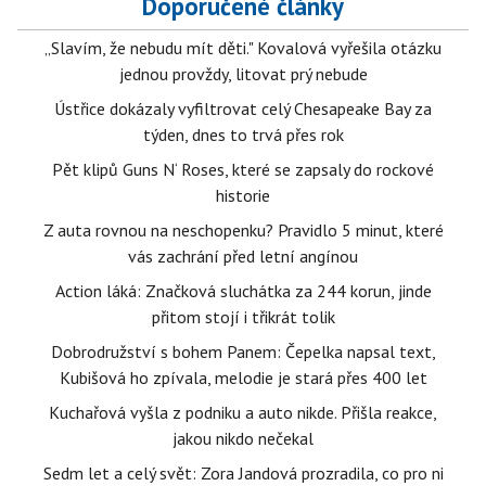
Doporučené články
„Slavím, že nebudu mít děti." Kovalová vyřešila otázku
jednou provždy, litovat prý nebude
Ústřice dokázaly vyfiltrovat celý Chesapeake Bay za
týden, dnes to trvá přes rok
Pět klipů Guns N‘ Roses, které se zapsaly do rockové
historie
Z auta rovnou na neschopenku? Pravidlo 5 minut, které
vás zachrání před letní angínou
Action láká: Značková sluchátka za 244 korun, jinde
přitom stojí i třikrát tolik
Dobrodružství s bohem Panem: Čepelka napsal text,
Kubišová ho zpívala, melodie je stará přes 400 let
Kuchařová vyšla z podniku a auto nikde. Přišla reakce,
jakou nikdo nečekal
Sedm let a celý svět: Zora Jandová prozradila, co pro ni