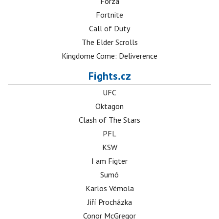
Forza
Fortnite
Call of Duty
The Elder Scrolls
Kingdome Come: Deliverence
Fights.cz
UFC
Oktagon
Clash of The Stars
PFL
KSW
I am Figter
Sumó
Karlos Vémola
Jiří Procházka
Conor McGregor