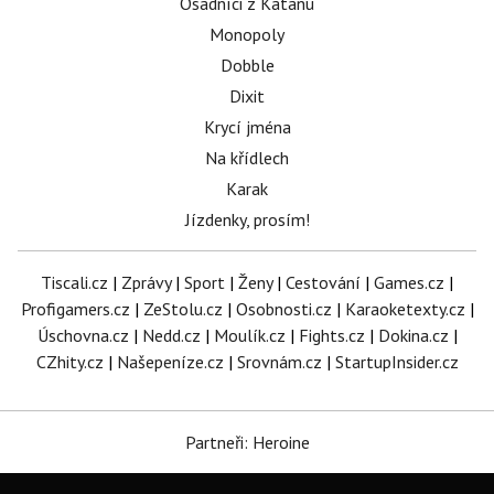
Osadníci z Katanu
Monopoly
Dobble
Dixit
Krycí jména
Na křídlech
Karak
Jízdenky, prosím!
Tiscali.cz
|
Zprávy
|
Sport
|
Ženy
|
Cestování
|
Games.cz
|
Profigamers.cz
|
ZeStolu.cz
|
Osobnosti.cz
|
Karaoketexty.cz
|
Úschovna.cz
|
Nedd.cz
|
Moulík.cz
|
Fights.cz
|
Dokina.cz
|
CZhity.cz
|
Našepeníze.cz
|
Srovnám.cz
|
StartupInsider.cz
Partneři: Heroine