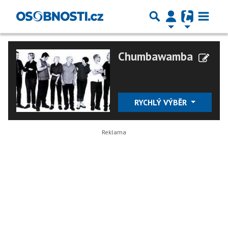
Chumbawamba
RYCHLÝ VÝBĚR