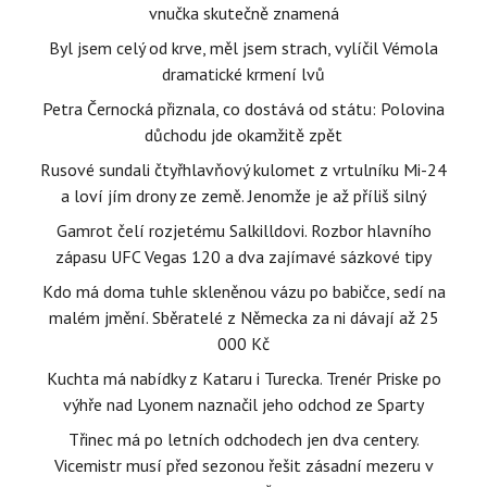
vnučka skutečně znamená
Byl jsem celý od krve, měl jsem strach, vylíčil Vémola
dramatické krmení lvů
Petra Černocká přiznala, co dostává od státu: Polovina
důchodu jde okamžitě zpět
Rusové sundali čtyřhlavňový kulomet z vrtulníku Mi-24
a loví jím drony ze země. Jenomže je až příliš silný
Gamrot čelí rozjetému Salkilldovi. Rozbor hlavního
zápasu UFC Vegas 120 a dva zajímavé sázkové tipy
Kdo má doma tuhle skleněnou vázu po babičce, sedí na
malém jmění. Sběratelé z Německa za ni dávají až 25
000 Kč
Kuchta má nabídky z Kataru i Turecka. Trenér Priske po
výhře nad Lyonem naznačil jeho odchod ze Sparty
Třinec má po letních odchodech jen dva centery.
Vicemistr musí před sezonou řešit zásadní mezeru v