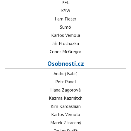
PFL
KSW
I am Figter
Sumó
Karlos Vémola
Jiří Procházka
Conor McGregor
Osobnosti.cz
Andrej Babiš
Petr Pavel
Hana Zagorová
Kazma Kazmitch
Kim Kardashian
Karlos Vémola
Marek Ztracený
Taylor Swift