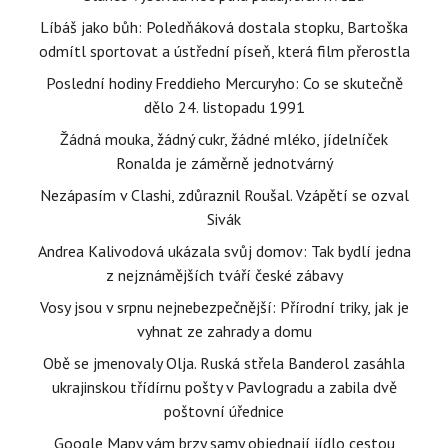
Líbáš jako bůh: Poledňáková dostala stopku, Bartoška
odmítl sportovat a ústřední píseň, která film přerostla
Poslední hodiny Freddieho Mercuryho: Co se skutečně
dělo 24. listopadu 1991
Žádná mouka, žádný cukr, žádné mléko, jídelníček
Ronalda je záměrně jednotvárný
Nezápasím v Clashi, zdůraznil Roušal. Vzápětí se ozval
Sivák
Andrea Kalivodová ukázala svůj domov: Tak bydlí jedna
z nejznámějších tváří české zábavy
Vosy jsou v srpnu nejnebezpečnější: Přírodní triky, jak je
vyhnat ze zahrady a domu
Obě se jmenovaly Olja. Ruská střela Banderol zasáhla
ukrajinskou třídírnu pošty v Pavlogradu a zabila dvě
poštovní úřednice
Google Mapy vám brzy samy objednají jídlo cestou