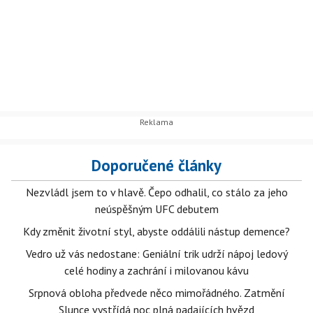
Doporučené články
Nezvládl jsem to v hlavě. Čepo odhalil, co stálo za jeho
neúspěšným UFC debutem
Kdy změnit životní styl, abyste oddálili nástup demence?
Vedro už vás nedostane: Geniální trik udrží nápoj ledový
celé hodiny a zachrání i milovanou kávu
Srpnová obloha předvede něco mimořádného. Zatmění
Slunce vystřídá noc plná padajících hvězd