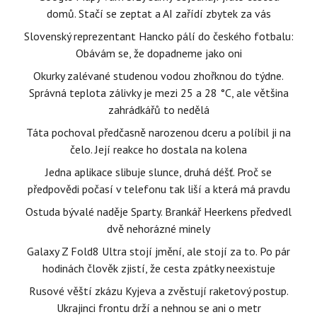
domů. Stačí se zeptat a AI zařídí zbytek za vás
Slovenský reprezentant Hancko pálí do českého fotbalu:
Obávám se, že dopadneme jako oni
Okurky zalévané studenou vodou zhořknou do týdne.
Správná teplota zálivky je mezi 25 a 28 °C, ale většina
zahrádkářů to nedělá
Táta pochoval předčasně narozenou dceru a políbil ji na
čelo. Její reakce ho dostala na kolena
Jedna aplikace slibuje slunce, druhá déšť. Proč se
předpovědi počasí v telefonu tak liší a která má pravdu
Ostuda bývalé naděje Sparty. Brankář Heerkens předvedl
dvě nehorázné minely
Galaxy Z Fold8 Ultra stojí jmění, ale stojí za to. Po pár
hodinách člověk zjistí, že cesta zpátky neexistuje
Rusové věští zkázu Kyjeva a zvěstují raketový postup.
Ukrajinci frontu drží a nehnou se ani o metr