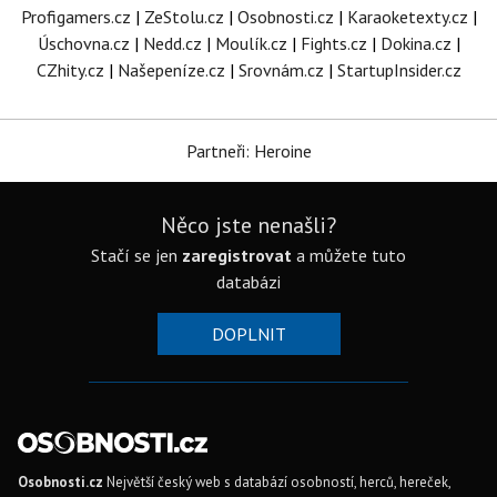
Profigamers.cz
|
ZeStolu.cz
|
Osobnosti.cz
|
Karaoketexty.cz
|
Úschovna.cz
|
Nedd.cz
|
Moulík.cz
|
Fights.cz
|
Dokina.cz
|
CZhity.cz
|
Našepeníze.cz
|
Srovnám.cz
|
StartupInsider.cz
Partneři: Heroine
Něco jste nenašli?
Stačí se jen
zaregistrovat
a můžete tuto
databázi
DOPLNIT
Osobnosti.cz
Největší český web s databází osobností, herců, hereček,