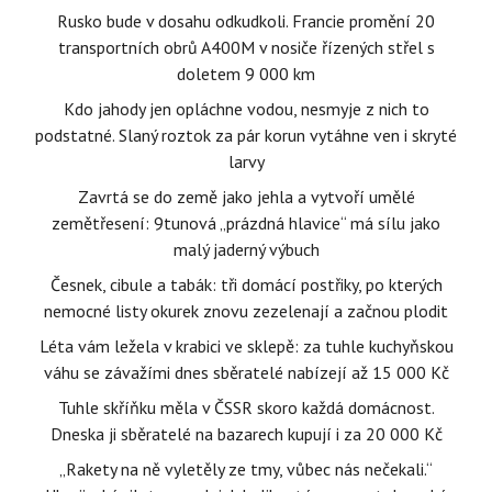
Rusko bude v dosahu odkudkoli. Francie promění 20
transportních obrů A400M v nosiče řízených střel s
doletem 9 000 km
Kdo jahody jen opláchne vodou, nesmyje z nich to
podstatné. Slaný roztok za pár korun vytáhne ven i skryté
larvy
Zavrtá se do země jako jehla a vytvoří umělé
zemětřesení: 9tunová „prázdná hlavice“ má sílu jako
malý jaderný výbuch
Česnek, cibule a tabák: tři domácí postřiky, po kterých
nemocné listy okurek znovu zezelenají a začnou plodit
Léta vám ležela v krabici ve sklepě: za tuhle kuchyňskou
váhu se závažími dnes sběratelé nabízejí až 15 000 Kč
Tuhle skříňku měla v ČSSR skoro každá domácnost.
Dneska ji sběratelé na bazarech kupují i za 20 000 Kč
„Rakety na ně vyletěly ze tmy, vůbec nás nečekali.“