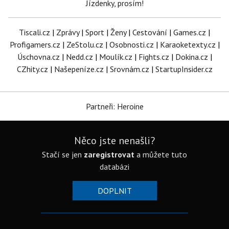
Jízdenky, prosím!
Tiscali.cz
|
Zprávy
|
Sport
|
Ženy
|
Cestování
|
Games.cz
|
Profigamers.cz
|
ZeStolu.cz
|
Osobnosti.cz
|
Karaoketexty.cz
|
Úschovna.cz
|
Nedd.cz
|
Moulík.cz
|
Fights.cz
|
Dokina.cz
|
CZhity.cz
|
Našepeníze.cz
|
Srovnám.cz
|
StartupInsider.cz
Partneři: Heroine
Něco jste nenašli?
Stačí se jen
zaregistrovat
a můžete tuto
databázi
DOPLNIT