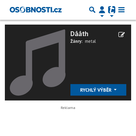
Dååth
Žánry:
metal
RYCHLÝ VÝBĚR