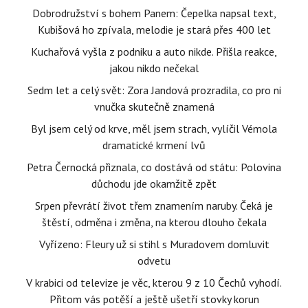
Dobrodružství s bohem Panem: Čepelka napsal text,
Kubišová ho zpívala, melodie je stará přes 400 let
Kuchařová vyšla z podniku a auto nikde. Přišla reakce,
jakou nikdo nečekal
Sedm let a celý svět: Zora Jandová prozradila, co pro ni
vnučka skutečně znamená
Byl jsem celý od krve, měl jsem strach, vylíčil Vémola
dramatické krmení lvů
Petra Černocká přiznala, co dostává od státu: Polovina
důchodu jde okamžitě zpět
Srpen převrátí život třem znamením naruby. Čeká je
štěstí, odměna i změna, na kterou dlouho čekala
Vyřízeno: Fleury už si stihl s Muradovem domluvit
odvetu
V krabici od televize je věc, kterou 9 z 10 Čechů vyhodí.
Přitom vás potěší a ještě ušetří stovky korun