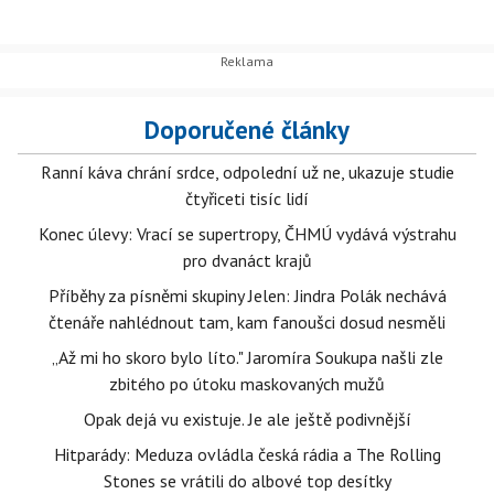
Doporučené články
Ranní káva chrání srdce, odpolední už ne, ukazuje studie
čtyřiceti tisíc lidí
Konec úlevy: Vrací se supertropy, ČHMÚ vydává výstrahu
pro dvanáct krajů
Příběhy za písněmi skupiny Jelen: Jindra Polák nechává
čtenáře nahlédnout tam, kam fanoušci dosud nesměli
„Až mi ho skoro bylo líto." Jaromíra Soukupa našli zle
zbitého po útoku maskovaných mužů
Opak dejá vu existuje. Je ale ještě podivnější
Hitparády: Meduza ovládla česká rádia a The Rolling
Stones se vrátili do albové top desítky