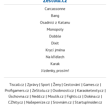
Zestolu.cz
Carcassonne
Bang
Osadníci z Katanu
Monopoly
Dobble
Dixit
Krycí jména
Na křídlech
Karak
Jízdenky, prosím!
Tiscali.cz
|
Zprávy
|
Sport
|
Ženy
|
Cestování
|
Games.cz
|
Profigamers.cz
|
ZeStolu.cz
|
Osobnosti.cz
|
Karaoketexty.cz
|
Úschovna.cz
|
Nedd.cz
|
Moulík.cz
|
Fights.cz
|
Dokina.cz
|
CZhity.cz
|
Našepeníze.cz
|
Srovnám.cz
|
StartupInsider.cz