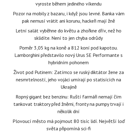
vyroste během jediného víkendu
Pozor na mobily z bazaru, i když jsou levné. Banka vám
pak nemusí vrátit ani korunu, hackeři mají žně
Letní salát vyběhne do květu a zhořkne dřív, než ho
sklidíte. Není to jen chyba odrůdy
Poměr 3,05 kg na koně a 812 koní pod kapotou.
Lamborghini představilo nový Urus SE Performante s
hybridním pohonem
Život pod Putinem: Zatímco se ruský diktátor žene za
nesmrtelností, jeho vojáci umírají po statisících na
Ukrajině
Ropný gigant bez benzinu: Ruští farmáři nemají čím
tankovat traktory před žněmi, fronty na pumpy trvají i
několik dní
Plovoucí město má pojmout 80 tisíc lidí. Největší loď
světa připomíná sci-fi