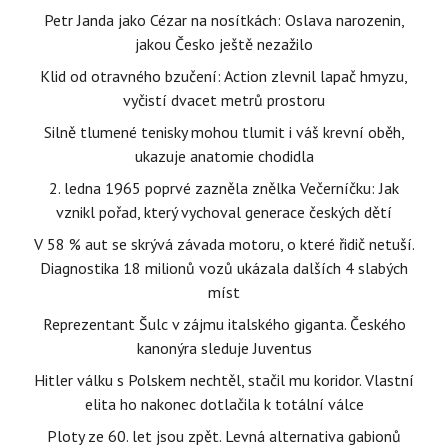
Petr Janda jako Cézar na nosítkách: Oslava narozenin,
jakou Česko ještě nezažilo
Klid od otravného bzučení: Action zlevnil lapač hmyzu,
vyčistí dvacet metrů prostoru
Silně tlumené tenisky mohou tlumit i váš krevní oběh,
ukazuje anatomie chodidla
2. ledna 1965 poprvé zazněla znělka Večerníčku: Jak
vznikl pořad, který vychoval generace českých dětí
V 58 % aut se skrývá závada motoru, o které řidič netuší.
Diagnostika 18 milionů vozů ukázala dalších 4 slabých
míst
Reprezentant Šulc v zájmu italského giganta. Českého
kanonýra sleduje Juventus
Hitler válku s Polskem nechtěl, stačil mu koridor. Vlastní
elita ho nakonec dotlačila k totální válce
Ploty ze 60. let jsou zpět. Levná alternativa gabionů