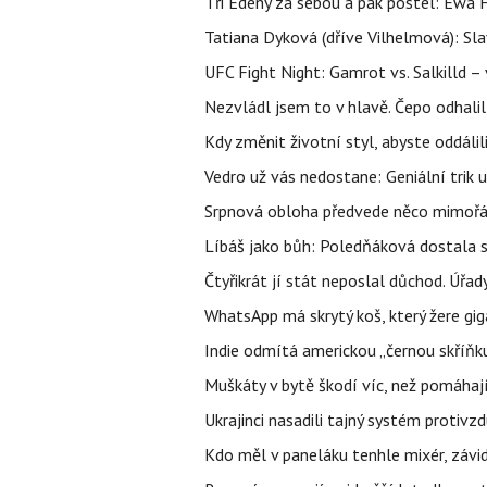
Tři Edeny za sebou a pak postel: Ewa 
Tatiana Dyková (dříve Vilhelmová): Slav
UFC Fight Night: Gamrot vs. Salkilld 
Nezvládl jsem to v hlavě. Čepo odhal
Kdy změnit životní styl, abyste oddáli
Vedro už vás nedostane: Geniální trik 
Srpnová obloha předvede něco mimořád
Líbáš jako bůh: Poledňáková dostala s
Čtyřikrát jí stát neposlal důchod. Úřad
WhatsApp má skrytý koš, který žere gig
Indie odmítá americkou „černou skříňku
Muškáty v bytě škodí víc, než pomáhají.
Ukrajinci nasadili tajný systém protivz
Kdo měl v paneláku tenhle mixér, závid