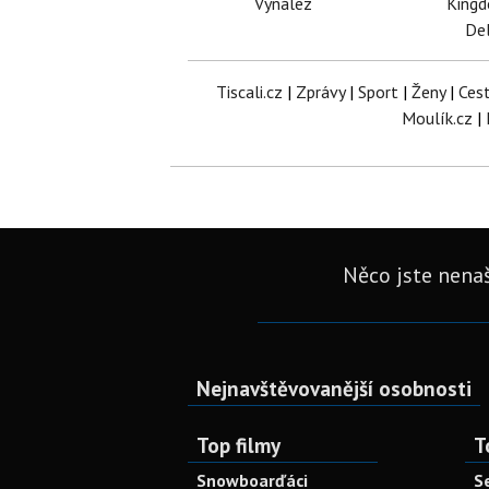
Vynález
King
Del
Tiscali.cz
|
Zprávy
|
Sport
|
Ženy
|
Ces
Moulík.cz
|
Něco jste nenaš
Nejnavštěvovanější osobnosti
Top filmy
T
Snowboarďáci
S