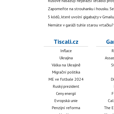
Rusové nasazují nejdražší letadlo proti
Zapomeňte na strouhanku i housku. Se
5 kódů, které uvolní gigabajty v Gmailu
Nemáte v garáži tuhle starou vrtačku?
Tiscali.cz
Ga
Inflace
R
Ukrajina
Assas
Válka na Ukrajině
S
Migrační politika
ME ve fotbale 2024
D
Ruský prezident
Ceny energií
F
Evropská unie
Cal
Penzijní reforma
The E