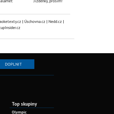
halamet
Jízdenky, prosím!
aoketexty.cz
|
Úschovna.cz
|
Nedd.cz
|
tupInsider.cz
DOPLNIT
Top skupiny
Olympic