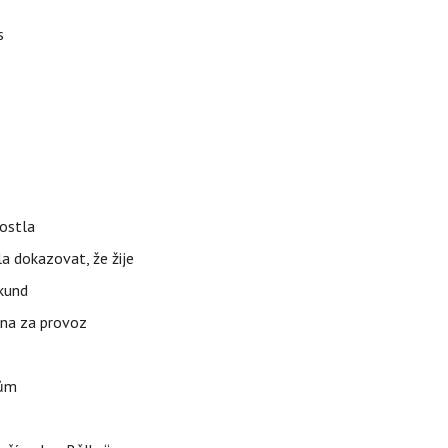
s
rostla
la dokazovat, že žije
ekund
ena za provoz
nům