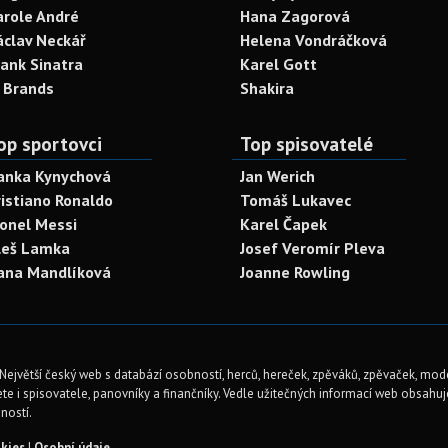
arole André
Hana Zagorová
áclav Neckář
Helena Vondráčková
rank Sinatra
Karel Gott
. Brands
Shakira
op sportovci
Top spisovatelé
anka Kynychová
Jan Werich
ristiano Ronaldo
Tomáš Lukavec
ionel Messi
Karel Čapek
leš Lamka
Josef Veromír Pleva
ana Mandlíková
Joanne Rowling
Největší český web s databází osobností, herců, hereček, zpěváků, zpěvaček, mod
te i spisovatele, panovníky a finančníky. Vedle užitečných informací web obsahuje 
ností.
kies
|
Osobní údaje