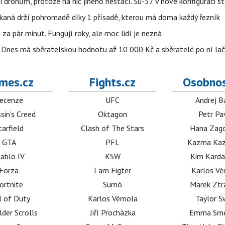
 dronům, protože na nic jiného nestačí. Su-57 v nové konfiguraci st
kaná drží pohromadě díky 1 přísadě, kterou má doma každý řezník
 za pár minut. Fungují roky, ale moc lidí je nezná
 Dnes má sběratelskou hodnotu až 10 000 Kč a sběratelé po ní lač
mes.cz
Fights.cz
Osobnos
ecenze
UFC
Andrej B
sin's Creed
Oktagon
Petr Pa
tarfield
Clash of The Stars
Hana Zag
GTA
PFL
Kazma Kaz
iablo IV
KSW
Kim Karda
Forza
I am Figter
Karlos V
ortnite
Sumó
Marek Ztr
l of Duty
Karlos Vémola
Taylor S
lder Scrolls
Jiří Procházka
Emma Sm