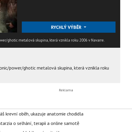
RYCHLÝ VÝBĚR
er/ghotic metalová skupina, která vznikla roku 2006 v Navarre.
onic/power/ghotic metalová skupina, která vznikla roku
váš krevní oběh, ukazuje anatomie chodidla
Katarzia o selhání, terapii a online samotě