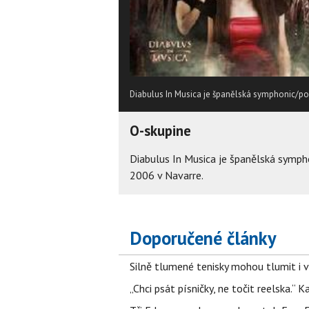
Diabulus In Musica je španělská symphonic/pow
O-skupine
Diabulus In Musica je španělská symph
2006 v Navarre.
Doporučené články
Silně tlumené tenisky mohou tlumit i 
„Chci psát písničky, ne točit reelska.“ 