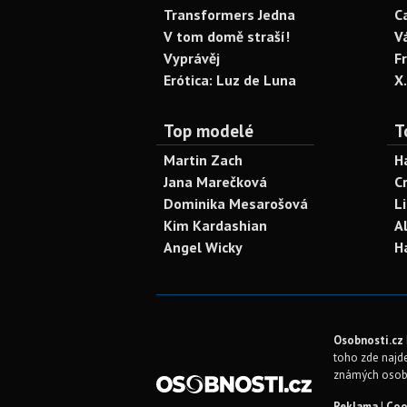
Transformers Jedna
C
V tom domě straší!
V
Vyprávěj
F
Erótica: Luz de Luna
X
Top modelé
T
Martin Zach
H
Jana Marečková
C
Dominika Mesarošová
L
Kim Kardashian
A
Angel Wicky
H
Osobnosti.cz
toho zde najde
známých osob
Reklama
|
Coo