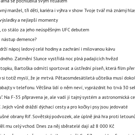
Farna se pochlubila svým rituálem
ný manžel, tři děti, kariéra i výhra v show Tvoje tvář má známý hla
– výsledky a nejlepší momenty
il, co stálo za jeho neúspěšným UFC debutem
li nástup demence?
udrží nápoj ledový celé hodiny a zachrání i milovanou kávu
ného. Zatmění Slunce vystřídá noc plná padajících hvězd
topku, Bartoška odmítl sportovat a ústřední píseň, která film pře
y si totiž myslí, že je mrtvá. Pětaosmdesátiletá učitelka musí doko
abajty v telefonu. Většina lidí o něm neví, vyprázdnit ho trvá 30 s
". Na F-35 připravena je, ale vadí jí tajný systém a astronomická c
 Jejich vůně dráždí dýchací cesty a pro kočky i psy jsou jedovaté
dušné obrany Rif. Sovětský podvozek, ale úplně jiná hra proti letou
ěl mu celý vchod. Dnes za něj sběratelé dají až 8 000 Kč