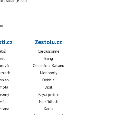
ačí radar „Bělka“
ní
ti.cz
Zestolu.cz
abiš
Carcassonne
vel
Bang
orová
Osadníci z Katanu
mitch
Monopoly
shian
Dobble
émola
Dixit
acený
Krycí jména
wift
Na křídlech
etana
Karak