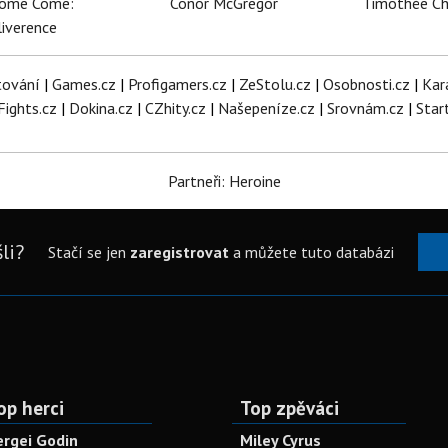
dome Come:
Conor McGregor
Timothée C
iverence
tování
|
Games.cz
|
Profigamers.cz
|
ZeStolu.cz
|
Osobnosti.cz
|
Kar
Fights.cz
|
Dokina.cz
|
CZhity.cz
|
Našepeníze.cz
|
Srovnám.cz
|
Star
Partneři: Heroine
li?
Stačí se jen
zaregistrovat
a můžete tuto databázi
op herci
Top zpěváci
ergei Godin
Miley Cyrus