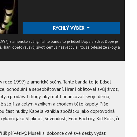
RYCHLÝ VÝBĚR
997) z americké scény. Tahle banda to je Edsel Dope a Edsel Dope je
 Hraní obětoval svůj život, čemuž nasvědčuje i to, že odešel ze školy a
v roce 1997) z americké scény. Tahle banda to je Edsel
ce, odhodlání a sebeobětování. Hraní obětoval svůj život,
oly a prodával drogy, aby mohl financovat svoje dema,
ně stojí za celým vznikem a chodem této kapely. Píše
ou část hudby. Kapela vznikla zpočátku jako doprovodná
 rybami jako Slipknot, Sevendust, Fear Factory, Kid Rock, či
říliš přívětivý. Museli si dokonce dvě své desky vydat