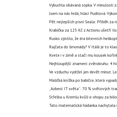
Vybuchla obávaná sopka. V minulosti za
Jsem na nás hrdá, hlásí Pudilová. Výko
Pět nejlepších písní Seala: Příběh za 
Krabička za 125 Kč z Actionu ušetří tis
Rusko zjistilo, že éra bitevních helikopt
Rajčata do limonády? V Itálii je to klas
Kvete i v zimě a stačí mu kousek kořín
Nejhloupější znamení zvěrokruhu: 4 hl
Ve vzduchu vydržel jen devět minut. L
Maličká knížka po babičce, která vypad
„Azbest IT světa“: 70 % světových tra
Střelba u Kremlu kvůli e-shopu za bilio
Tato matematická hádanka nachytala už t