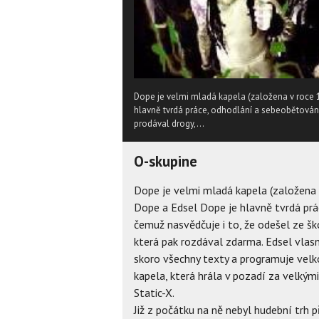
Dope je velmi mladá kapela (založena v roce 1
hlavně tvrdá práce, odhodlání a sebeobětování.
prodával drogy,...
O-skupine
Dope je velmi mladá kapela (založena 
Dope a Edsel Dope je hlavně tvrdá prá
čemuž nasvědčuje i to, že odešel ze šk
která pak rozdával zdarma. Edsel vlas
skoro všechny texty a programuje velk
kapela, která hrála v pozadí za velkými
Static-X.
Již z počátku na ně nebyl hudební trh p