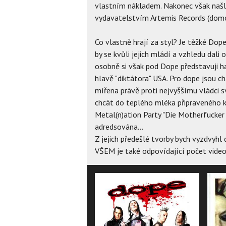
vlastním nákladem. Nakonec však našli
vydavatelstvím Artemis Records (dom
Co vlastně hrají za styl? Je těžké Dop
by se kvůli jejich mládí a vzhledu dali 
osobně si však pod Dope představuji h
hlavě "diktátora" USA. Pro dope jsou ch
mířena právě proti nejvyššímu vládci 
chcát do teplého mléka připraveného k
Metal(n)ation Party "Die Motherfucker 
adredsována...
Z jejich předešlé tvorby bych vyzdvyhl
VŠEM je také odpovídající počet video