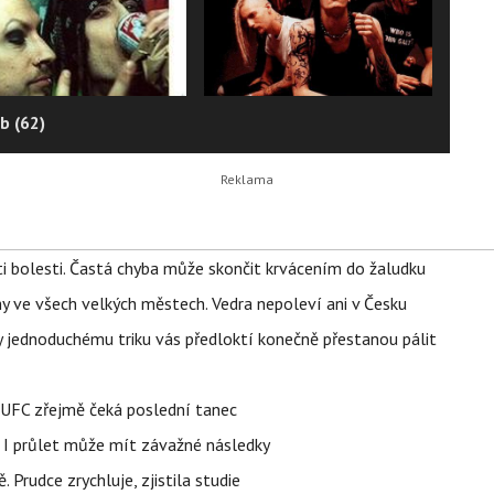
b (62)
ti bolesti. Častá chyba může skončit krvácením do žaludku
ahy ve všech velkých městech. Vedra nepoleví ani v Česku
íky jednoduchému triku vás předloktí konečně přestanou pálit
v UFC zřejmě čeká poslední tanec
 I průlet může mít závažné následky
 Prudce zrychluje, zjistila studie