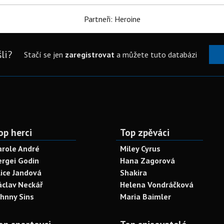
Partneři: Heroine
li?
Stačí se jen
zaregistrovat
a můžete tuto databázi
op herci
Top zpěváci
arole André
Miley Cyrus
ergei Godin
Hana Zagorová
lice Jandová
Shakira
áclav Neckář
Helena Vondráčková
ohnny Sins
Maria Baimler