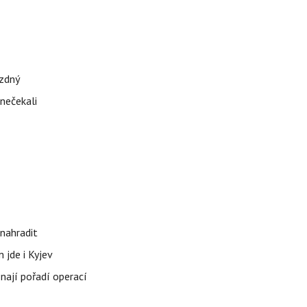
ázdný
 nečekali
nahradit
 jde i Kyjev
znají pořadí operací