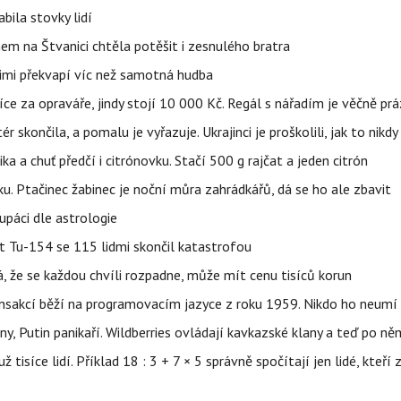
bila stovky lidí
nem na Štvanici chtěla potěšit i zesnulého bratra
nimi překvapí víc než samotná hudba
íce za opraváře, jindy stojí 10 000 Kč. Regál s nářadím je věčně pr
ér skončila, a pomalu je vyřazuje. Ukrajinci je proškolili, jak to nikdy
ika a chuť předčí i citrónovku. Stačí 500 g rajčat a jeden citrón
ku. Ptačinec žabinec je noční můra zahrádkářů, dá se ho ale zbavit
upáci dle astrologie
et Tu-154 se 115 lidmi skončil katastrofou
á, že se každou chvíli rozpadne, může mít cenu tisíců korun
nsakcí běží na programovacím jazyce z roku 1959. Nikdo ho neumí 
ny, Putin panikaří. Wildberries ovládají kavkazské klany a teď po něm
isíce lidí. Příklad 18 : 3 + 7 × 5 správně spočítají jen lidé, kteří 