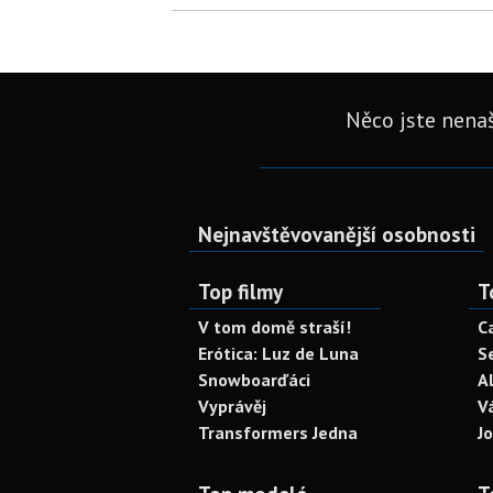
Něco jste nenaš
Nejnavštěvovanější osobnosti
Top filmy
T
V tom domě straší!
C
Erótica: Luz de Luna
S
Snowboarďáci
A
Vyprávěj
V
Transformers Jedna
J