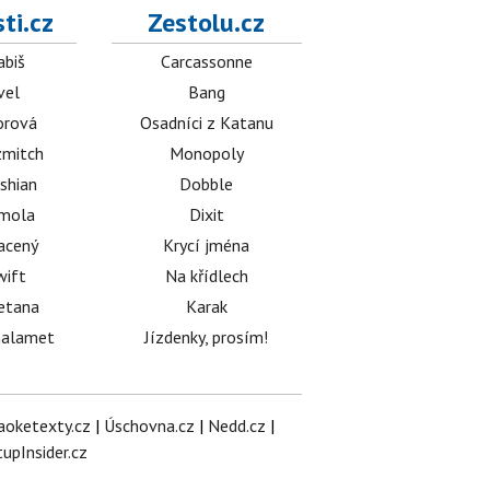
ti.cz
Zestolu.cz
abiš
Carcassonne
vel
Bang
orová
Osadníci z Katanu
mitch
Monopoly
shian
Dobble
émola
Dixit
acený
Krycí jména
wift
Na křídlech
etana
Karak
halamet
Jízdenky, prosím!
aoketexty.cz
|
Úschovna.cz
|
Nedd.cz
|
tupInsider.cz