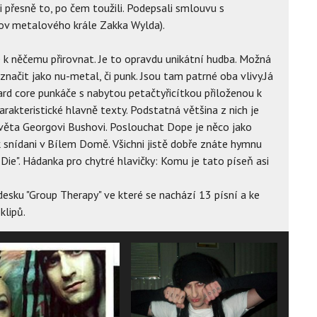
 přesně to, po čem toužili. Podepsali smlouvu s
ov metalového krále Zakka Wylda).
e k něčemu přirovnat. Je to opravdu unikátní hudba. Možná
označit jako nu-metal, či punk. Jsou tam patrné oba vlivy.Já
ard core punkáče s nabytou petačtyřicítkou přiloženou k
arakteristické hlavně texty. Podstatná většina z nich je
světa Georgovi Bushovi. Poslouchat Dope je něco jako
 snídani v Bílem Domě. Všichni jistě dobře znáte hymnu
Die". Hádanka pro chytré hlavičky: Komu je tato píseň asi
 desku "Group Therapy" ve které se nachází 13 písní a ke
klipů.