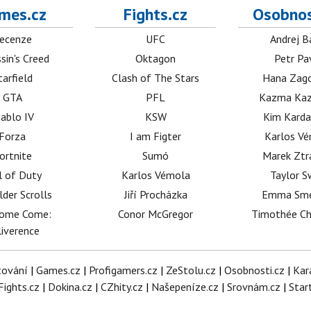
mes.cz
Fights.cz
Osobnos
ecenze
UFC
Andrej B
sin's Creed
Oktagon
Petr Pa
tarfield
Clash of The Stars
Hana Zag
GTA
PFL
Kazma Kaz
iablo IV
KSW
Kim Karda
Forza
I am Figter
Karlos V
ortnite
Sumó
Marek Ztr
l of Duty
Karlos Vémola
Taylor S
lder Scrolls
Jiří Procházka
Emma Sm
dome Come:
Conor McGregor
Timothée C
iverence
tování
|
Games.cz
|
Profigamers.cz
|
ZeStolu.cz
|
Osobnosti.cz
|
Kar
Fights.cz
|
Dokina.cz
|
CZhity.cz
|
Našepeníze.cz
|
Srovnám.cz
|
Star