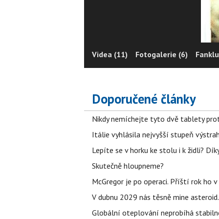
Videa (11)
Fotogalerie (6)
Fanklu
Doporučené články
Nikdy nemíchejte tyto dvě tablety pro
Itálie vyhlásila nejvyšší stupeň výstr
Lepíte se v horku ke stolu i k židli? D
Skutečně hloupneme?
McGregor je po operaci. Příští rok ho 
V dubnu 2029 nás těsně mine asteroid.
Globální oteplování neprobíhá stabilně.