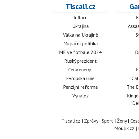
Tiscali.cz
Ga
Inflace
R
Ukrajina
Assas
Válka na Ukrajině
S
Migrační politika
ME ve fotbale 2024
D
Ruský prezident
Ceny energií
F
Evropská unie
Cal
Penzijní reforma
The E
Vynález
King
Del
Tiscali.cz
|
Zprávy
|
Sport
|
Ženy
|
Ces
Moulík.cz
|