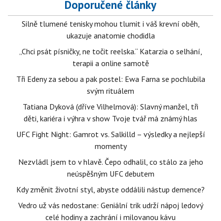
Doporučené články
Silně tlumené tenisky mohou tlumit i váš krevní oběh,
ukazuje anatomie chodidla
„Chci psát písničky, ne točit reelska.“ Katarzia o selhání,
terapii a online samotě
Tři Edeny za sebou a pak postel: Ewa Farna se pochlubila
svým rituálem
Tatiana Dyková (dříve Vilhelmová): Slavný manžel, tři
děti, kariéra i výhra v show Tvoje tvář má známý hlas
UFC Fight Night: Gamrot vs. Salkilld – výsledky a nejlepší
momenty
Nezvládl jsem to v hlavě. Čepo odhalil, co stálo za jeho
neúspěšným UFC debutem
Kdy změnit životní styl, abyste oddálili nástup demence?
Vedro už vás nedostane: Geniální trik udrží nápoj ledový
celé hodiny a zachrání i milovanou kávu