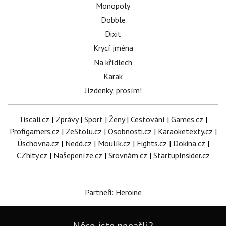
Monopoly
Dobble
Dixit
Krycí jména
Na křídlech
Karak
Jízdenky, prosím!
Tiscali.cz
|
Zprávy
|
Sport
|
Ženy
|
Cestování
|
Games.cz
|
Profigamers.cz
|
ZeStolu.cz
|
Osobnosti.cz
|
Karaoketexty.cz
|
Úschovna.cz
|
Nedd.cz
|
Moulík.cz
|
Fights.cz
|
Dokina.cz
|
CZhity.cz
|
Našepeníze.cz
|
Srovnám.cz
|
StartupInsider.cz
Partneři: Heroine