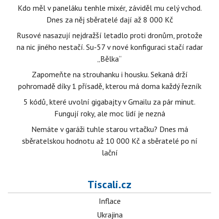
Kdo měl v paneláku tenhle mixér, záviděl mu celý vchod.
Dnes za něj sběratelé dají až 8 000 Kč
Rusové nasazují nejdražší letadlo proti dronům, protože
na nic jiného nestačí. Su-57 v nové konfiguraci stačí radar
„Bělka“
Zapomeňte na strouhanku i housku. Sekaná drží
pohromadě díky 1 přísadě, kterou má doma každý řezník
5 kódů, které uvolní gigabajty v Gmailu za pár minut.
Fungují roky, ale moc lidí je nezná
Nemáte v garáži tuhle starou vrtačku? Dnes má
sběratelskou hodnotu až 10 000 Kč a sběratelé po ní
lační
Tiscali.cz
Inflace
Ukrajina