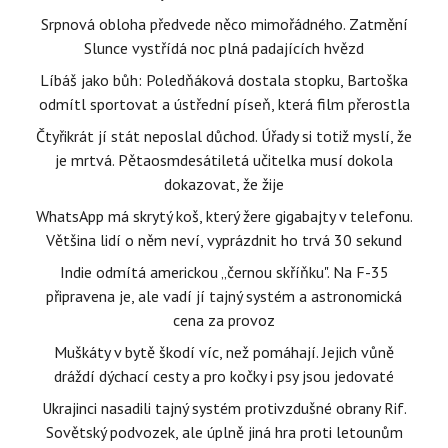
Srpnová obloha předvede něco mimořádného. Zatmění
Slunce vystřídá noc plná padajících hvězd
Líbáš jako bůh: Poledňáková dostala stopku, Bartoška
odmítl sportovat a ústřední píseň, která film přerostla
Čtyřikrát jí stát neposlal důchod. Úřady si totiž myslí, že
je mrtvá. Pětaosmdesátiletá učitelka musí dokola
dokazovat, že žije
WhatsApp má skrytý koš, který žere gigabajty v telefonu.
Většina lidí o něm neví, vyprázdnit ho trvá 30 sekund
Indie odmítá americkou „černou skříňku". Na F-35
připravena je, ale vadí jí tajný systém a astronomická
cena za provoz
Muškáty v bytě škodí víc, než pomáhají. Jejich vůně
dráždí dýchací cesty a pro kočky i psy jsou jedovaté
Ukrajinci nasadili tajný systém protivzdušné obrany Rif.
Sovětský podvozek, ale úplně jiná hra proti letounům