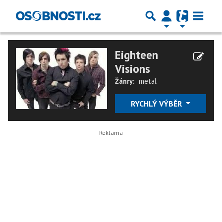
Eighteen
Visions
Žánry:
metal
RYCHLÝ VÝBĚR