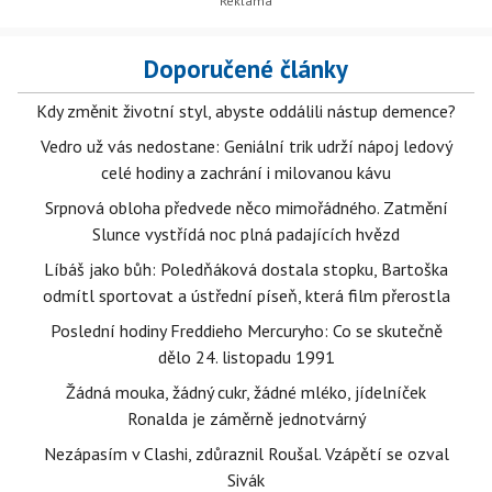
Doporučené články
Kdy změnit životní styl, abyste oddálili nástup demence?
Vedro už vás nedostane: Geniální trik udrží nápoj ledový
celé hodiny a zachrání i milovanou kávu
Srpnová obloha předvede něco mimořádného. Zatmění
Slunce vystřídá noc plná padajících hvězd
Líbáš jako bůh: Poledňáková dostala stopku, Bartoška
odmítl sportovat a ústřední píseň, která film přerostla
Poslední hodiny Freddieho Mercuryho: Co se skutečně
dělo 24. listopadu 1991
Žádná mouka, žádný cukr, žádné mléko, jídelníček
Ronalda je záměrně jednotvárný
Nezápasím v Clashi, zdůraznil Roušal. Vzápětí se ozval
Sivák