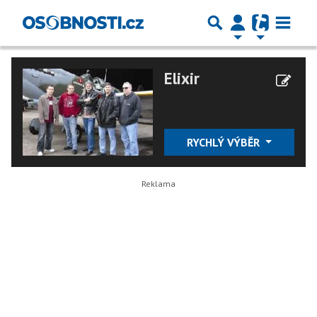
Elixir
RYCHLÝ VÝBĚR