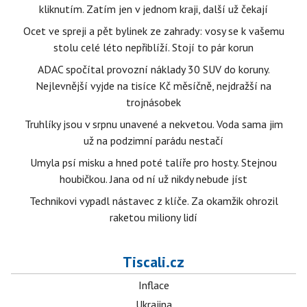
kliknutím. Zatím jen v jednom kraji, další už čekají
Ocet ve spreji a pět bylinek ze zahrady: vosy se k vašemu
stolu celé léto nepřiblíží. Stojí to pár korun
ADAC spočítal provozní náklady 30 SUV do koruny.
Nejlevnější vyjde na tisíce Kč měsíčně, nejdražší na
trojnásobek
Truhlíky jsou v srpnu unavené a nekvetou. Voda sama jim
už na podzimní parádu nestačí
Umyla psí misku a hned poté talíře pro hosty. Stejnou
houbičkou. Jana od ní už nikdy nebude jíst
Technikovi vypadl nástavec z klíče. Za okamžik ohrozil
raketou miliony lidí
Tiscali.cz
Inflace
Ukrajina