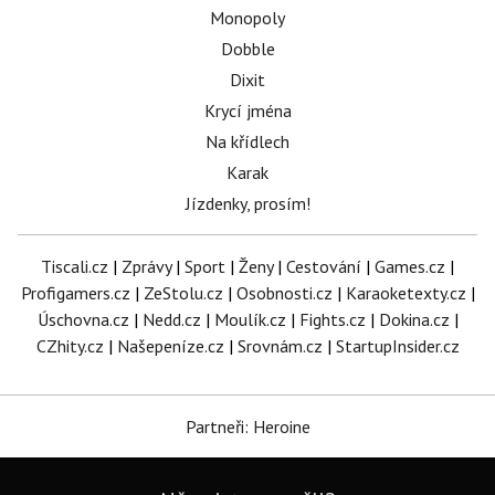
Monopoly
Dobble
Dixit
Krycí jména
Na křídlech
Karak
Jízdenky, prosím!
Tiscali.cz
|
Zprávy
|
Sport
|
Ženy
|
Cestování
|
Games.cz
|
Profigamers.cz
|
ZeStolu.cz
|
Osobnosti.cz
|
Karaoketexty.cz
|
Úschovna.cz
|
Nedd.cz
|
Moulík.cz
|
Fights.cz
|
Dokina.cz
|
CZhity.cz
|
Našepeníze.cz
|
Srovnám.cz
|
StartupInsider.cz
Partneři: Heroine