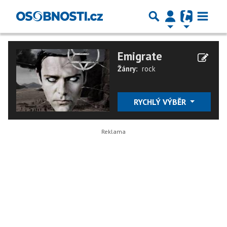
Emigrate
Žánry:
rock
RYCHLÝ VÝBĚR