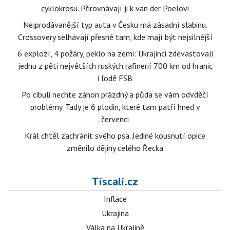
cyklokrosu. Přirovnávají ji k van der Poelovi
Nejprodávanější typ auta v Česku má zásadní slabinu.
Crossovery selhávají přesně tam, kde mají být nejsilnější
6 explozí, 4 požáry, peklo na zemi: Ukrajinci zdevastovali
jednu z pěti největších ruských rafinerií 700 km od hranic
i lodě FSB
Po cibuli nechte záhon prázdný a půda se vám odvděčí
problémy. Tady je 6 plodin, které tam patří hned v
červenci
Král chtěl zachránit svého psa. Jediné kousnutí opice
změnilo dějiny celého Řecka
Tiscali.cz
Inflace
Ukrajina
Válka na Ukrajině