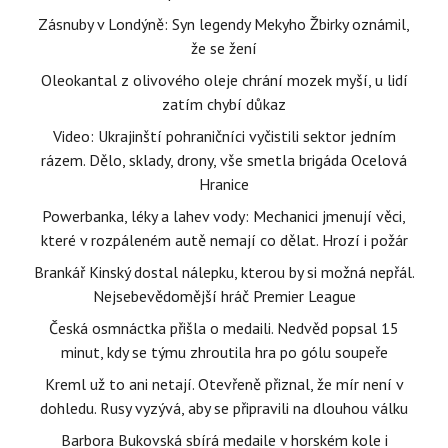
Zásnuby v Londýně: Syn legendy Mekyho Žbirky oznámil,
že se žení
Oleokantal z olivového oleje chrání mozek myší, u lidí
zatím chybí důkaz
Video: Ukrajinští pohraničníci vyčistili sektor jedním
rázem. Dělo, sklady, drony, vše smetla brigáda Ocelová
Hranice
Powerbanka, léky a lahev vody: Mechanici jmenují věci,
které v rozpáleném autě nemají co dělat. Hrozí i požár
Brankář Kinský dostal nálepku, kterou by si možná nepřál.
Nejsebevědomější hráč Premier League
Česká osmnáctka přišla o medaili. Nedvěd popsal 15
minut, kdy se týmu zhroutila hra po gólu soupeře
Kreml už to ani netají. Otevřeně přiznal, že mír není v
dohledu. Rusy vyzývá, aby se připravili na dlouhou válku
Barbora Bukovská sbírá medaile v horském kole i