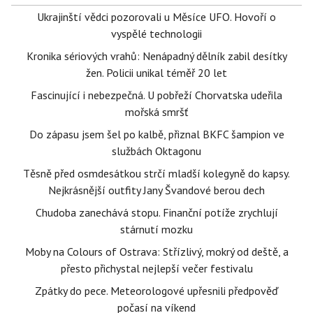
Ukrajinští vědci pozorovali u Měsíce UFO. Hovoří o
vyspělé technologii
Kronika sériových vrahů: Nenápadný dělník zabil desítky
žen. Policii unikal téměř 20 let
Fascinující i nebezpečná. U pobřeží Chorvatska udeřila
mořská smršť
Do zápasu jsem šel po kalbě, přiznal BKFC šampion ve
službách Oktagonu
Těsně před osmdesátkou strčí mladší kolegyně do kapsy.
Nejkrásnější outfity Jany Švandové berou dech
Chudoba zanechává stopu. Finanční potíže zrychlují
stárnutí mozku
Moby na Colours of Ostrava: Střízlivý, mokrý od deště, a
přesto přichystal nejlepší večer festivalu
Zpátky do pece. Meteorologové upřesnili předpověď
počasí na víkend