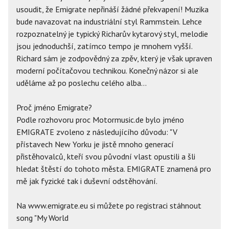
usoudit, že Emigrate nepřináší žádné překvapení! Muzika
bude navazovat na industriální styl Rammstein. Lehce
rozpoznatelný je typický Richarův kytarový styl, melodie
jsou jednoduchší, zatímco tempo je mnohem vyšší.
Richard sám je zodpovědný za zpěv, který je však upraven
moderní počítačovou technikou. Konečný názor si ale
uděláme až po poslechu celého alba...
Proč jméno Emigrate?
Podle rozhovoru proc Motormusic.de bylo jméno
EMIGRATE zvoleno z následujícího důvodu: "V
přístavech New Yorku je jistě mnoho generací
přistěhovalců, kteří svou původní vlast opustili a šli
hledat štěstí do tohoto města. EMIGRATE znamená pro
mě jak fyzické tak i duševní odstěhování.
Na www.emigrate.eu si můžete po registraci stáhnout
song "My World