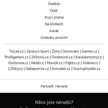
Dobble
Dixit
Krycí jména
Na křídlech
Karak
Jízdenky, prosím!
Tiscali.cz
|
Zprávy
|
Sport
|
Ženy
|
Cestování
|
Games.cz
|
Profigamers.cz
|
ZeStolu.cz
|
Osobnosti.cz
|
Karaoketexty.cz
|
Úschovna.cz
|
Nedd.cz
|
Moulík.cz
|
Fights.cz
|
Dokina.cz
|
CZhity.cz
|
Našepeníze.cz
|
Srovnám.cz
|
StartupInsider.cz
Partneři: Heroine
Něco jste nenašli?