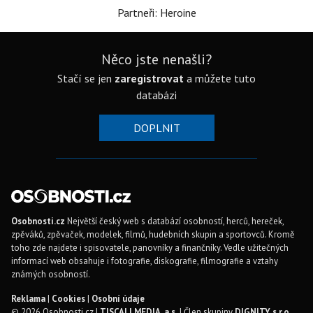
Partneři: Heroine
Něco jste nenašli?
Stačí se jen
zaregistrovat
a můžete tuto
databázi
DOPLNIT
Osobnosti.cz
Největší český web s databází osobností, herců, hereček,
zpěváků, zpěvaček, modelek, filmů, hudebních skupin a sportovců. Kromě
toho zde najdete i spisovatele, panovníky a finančníky. Vedle užitečných
informací web obsahuje i fotografie, diskografie, filmografie a vztahy
známých osobností.
Reklama
|
Cookies
|
Osobní údaje
© 2026 Osobnosti.cz |
TISCALI MEDIA, a.s.
| Člen skupiny
DIGNITY, s.r.o.