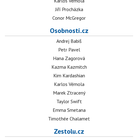
Karlos Vémola
Jiří Procházka
Conor McGregor
Osobnosti.cz
Andrej Babiš
Petr Pavel
Hana Zagorová
Kazma Kazmitch
Kim Kardashian
Karlos Vémola
Marek Ztracený
Taylor Swift
Emma Smetana
Timothée Chalamet
Zestolu.cz