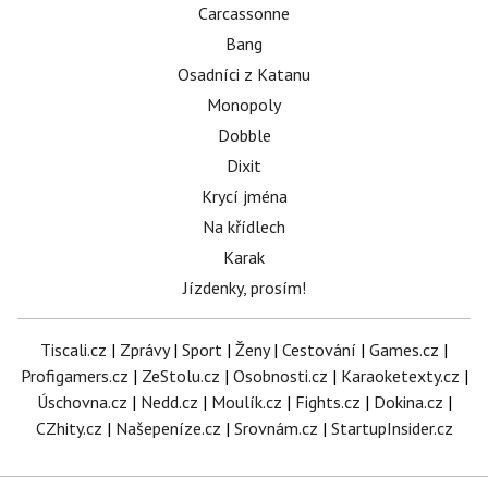
Carcassonne
Bang
Osadníci z Katanu
Monopoly
Dobble
Dixit
Krycí jména
Na křídlech
Karak
Jízdenky, prosím!
Tiscali.cz
|
Zprávy
|
Sport
|
Ženy
|
Cestování
|
Games.cz
|
Profigamers.cz
|
ZeStolu.cz
|
Osobnosti.cz
|
Karaoketexty.cz
|
Úschovna.cz
|
Nedd.cz
|
Moulík.cz
|
Fights.cz
|
Dokina.cz
|
CZhity.cz
|
Našepeníze.cz
|
Srovnám.cz
|
StartupInsider.cz