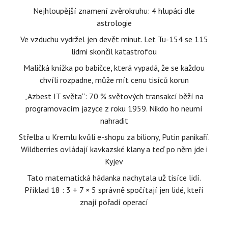
Nejhloupější znamení zvěrokruhu: 4 hlupáci dle
astrologie
Ve vzduchu vydržel jen devět minut. Let Tu-154 se 115
lidmi skončil katastrofou
Maličká knížka po babičce, která vypadá, že se každou
chvíli rozpadne, může mít cenu tisíců korun
„Azbest IT světa“: 70 % světových transakcí běží na
programovacím jazyce z roku 1959. Nikdo ho neumí
nahradit
Střelba u Kremlu kvůli e-shopu za biliony, Putin panikaří.
Wildberries ovládají kavkazské klany a teď po něm jde i
Kyjev
Tato matematická hádanka nachytala už tisíce lidí.
Příklad 18 : 3 + 7 × 5 správně spočítají jen lidé, kteří
znají pořadí operací