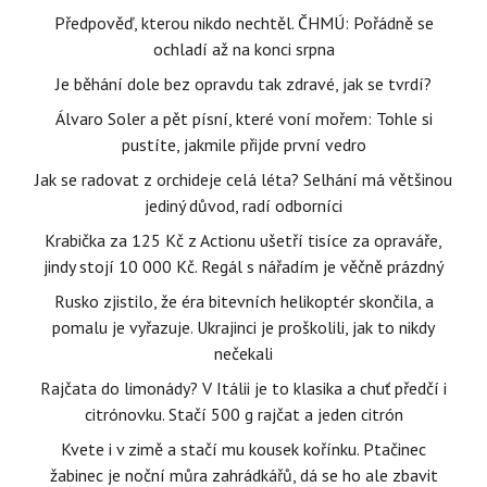
Předpověď, kterou nikdo nechtěl. ČHMÚ: Pořádně se
ochladí až na konci srpna
Je běhání dole bez opravdu tak zdravé, jak se tvrdí?
Álvaro Soler a pět písní, které voní mořem: Tohle si
pustíte, jakmile přijde první vedro
Jak se radovat z orchideje celá léta? Selhání má většinou
jediný důvod, radí odborníci
Krabička za 125 Kč z Actionu ušetří tisíce za opraváře,
jindy stojí 10 000 Kč. Regál s nářadím je věčně prázdný
Rusko zjistilo, že éra bitevních helikoptér skončila, a
pomalu je vyřazuje. Ukrajinci je proškolili, jak to nikdy
nečekali
Rajčata do limonády? V Itálii je to klasika a chuť předčí i
citrónovku. Stačí 500 g rajčat a jeden citrón
Kvete i v zimě a stačí mu kousek kořínku. Ptačinec
žabinec je noční můra zahrádkářů, dá se ho ale zbavit