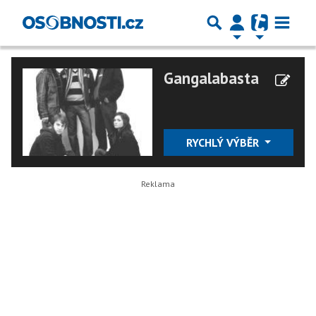
Gangalabasta
RYCHLÝ VÝBĚR