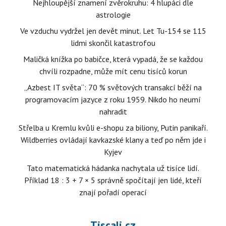
Nejhloupější znamení zvěrokruhu: 4 hlupáci dle
astrologie
Ve vzduchu vydržel jen devět minut. Let Tu-154 se 115
lidmi skončil katastrofou
Maličká knížka po babičce, která vypadá, že se každou
chvíli rozpadne, může mít cenu tisíců korun
„Azbest IT světa“: 70 % světových transakcí běží na
programovacím jazyce z roku 1959. Nikdo ho neumí
nahradit
Střelba u Kremlu kvůli e-shopu za biliony, Putin panikaří.
Wildberries ovládají kavkazské klany a teď po něm jde i
Kyjev
Tato matematická hádanka nachytala už tisíce lidí.
Příklad 18 : 3 + 7 × 5 správně spočítají jen lidé, kteří
znají pořadí operací
Tiscali.cz