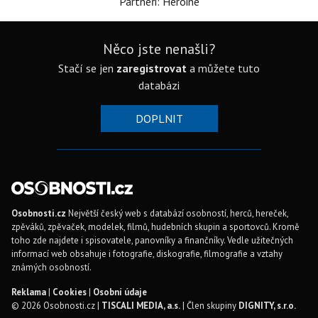
Partneři: Heroine
Něco jste nenašli?
Stačí se jen
zaregistrovat
a můžete tuto
databázi
DOPLNIT
Osobnosti.cz
Největší český web s databází osobností, herců, hereček,
zpěváků, zpěvaček, modelek, filmů, hudebních skupin a sportovců. Kromě
toho zde najdete i spisovatele, panovníky a finančníky. Vedle užitečných
informací web obsahuje i fotografie, diskografie, filmografie a vztahy
známých osobností.
Reklama
|
Cookies
|
Osobní údaje
© 2026 Osobnosti.cz |
TISCALI MEDIA, a.s.
| Člen skupiny
DIGNITY, s.r.o.