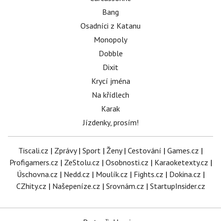
Bang
Osadníci z Katanu
Monopoly
Dobble
Dixit
Krycí jména
Na křídlech
Karak
Jízdenky, prosím!
Tiscali.cz
|
Zprávy
|
Sport
|
Ženy
|
Cestování
|
Games.cz
|
Profigamers.cz
|
ZeStolu.cz
|
Osobnosti.cz
|
Karaoketexty.cz
|
Úschovna.cz
|
Nedd.cz
|
Moulík.cz
|
Fights.cz
|
Dokina.cz
|
CZhity.cz
|
Našepeníze.cz
|
Srovnám.cz
|
StartupInsider.cz