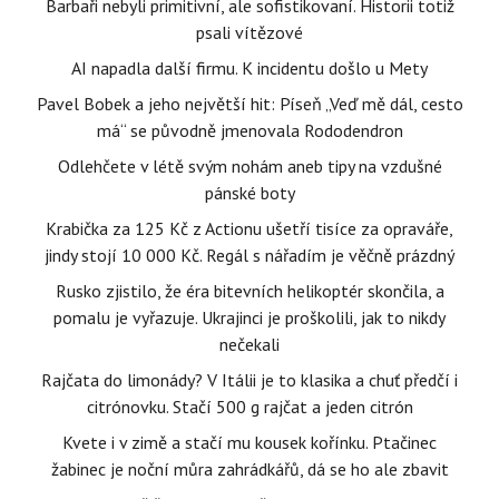
Barbaři nebyli primitivní, ale sofistikovaní. Historii totiž
psali vítězové
AI napadla další firmu. K incidentu došlo u Mety
Pavel Bobek a jeho největší hit: Píseň „Veď mě dál, cesto
má“ se původně jmenovala Rododendron
Odlehčete v létě svým nohám aneb tipy na vzdušné
pánské boty
Krabička za 125 Kč z Actionu ušetří tisíce za opraváře,
jindy stojí 10 000 Kč. Regál s nářadím je věčně prázdný
Rusko zjistilo, že éra bitevních helikoptér skončila, a
pomalu je vyřazuje. Ukrajinci je proškolili, jak to nikdy
nečekali
Rajčata do limonády? V Itálii je to klasika a chuť předčí i
citrónovku. Stačí 500 g rajčat a jeden citrón
Kvete i v zimě a stačí mu kousek kořínku. Ptačinec
žabinec je noční můra zahrádkářů, dá se ho ale zbavit