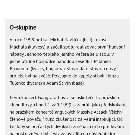
O-skupine
V roce 1998 potkal Michal Pavlíček (bicí) Lukáše
Máchala (klávesy) a začali spolu realizovat první hudební
nápady. Jednoho teplého jarního večera se u stolu v
jedné útulné hospůdce náhodou sesedli s Milanem
Broumem (kytary, baglama). Slovo dalo slovo a nový
projekt byl na světě. Postupně do kapely přibyli Honza
Tulenko (kytara) a Adam Stivín (basa).
První koncert Gang-ala-basta se uskutečnil v pražském
klubu Roxy a hned 4. září 1999 si zahráli jako předskokani
na pražském koncertě anglických Massive Attack. Všichni
členové považují tuto zkušenost za velmi inspirující. Od
té doby se po častých divokých změnách (a to především
na postu zpěvačky) sestava ustálila na následujícím