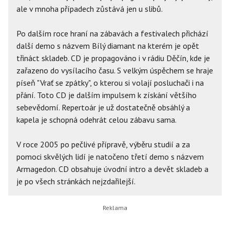
ale v mnoha případech zůstává jen u slibů.
Po dalším roce hraní na zábavách a festivalech přichází
další demo s názvem Bílý diamant na kterém je opět
třináct skladeb. CD je propagováno i v rádiu Děčín, kde je
zařazeno do vysílacího času. S velkým úspěchem se hraje
píseň "Vrať se zpátky", o kterou si volají posluchači i na
přání. Toto CD je dalším impulsem k získání většího
sebevědomí. Repertoár je už dostatečně obsáhlý a
kapela je schopná odehrát celou zábavu sama.
V roce 2005 po pečlivé přípravě, výběru studií a za
pomoci skvělých lidí je natočeno třetí demo s názvem
Armagedon. CD obsahuje úvodní intro a devět skladeb a
je po všech stránkách nejzdařilejší.