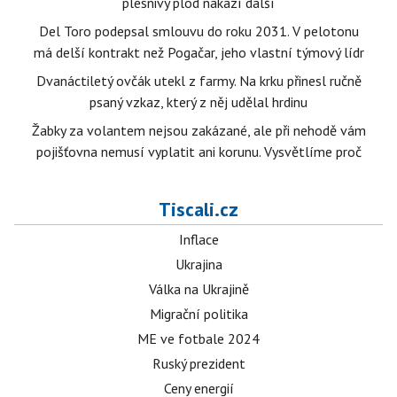
plesnivý plod nakazí další
Del Toro podepsal smlouvu do roku 2031. V pelotonu
má delší kontrakt než Pogačar, jeho vlastní týmový lídr
Dvanáctiletý ovčák utekl z farmy. Na krku přinesl ručně
psaný vzkaz, který z něj udělal hrdinu
Žabky za volantem nejsou zakázané, ale při nehodě vám
pojišťovna nemusí vyplatit ani korunu. Vysvětlíme proč
Tiscali.cz
Inflace
Ukrajina
Válka na Ukrajině
Migrační politika
ME ve fotbale 2024
Ruský prezident
Ceny energií