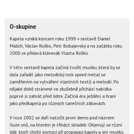
O-skupine
Kapela vzniká koncem roku 1999 v sestavě Daniel
Malich, Václav Roško, Petr Bobajevský a na začátku roku
2000 se přidavá klávesák Vlasta Roško.
V této sestavě kapela začíná tvořit muziku, která by se
dala zařadit jako melodický rock speed metal se
zaměřením na vytváření vlastních textů a melodií. Po
nějaké době strávené ve zkušebně přichází nabídka
poprvé si zahrát před lidmi. Začíná éra ježdění a hraní
jako předkapela po různých tanečních zábavách.
V roce 2002 se daří natočit první demo pod názvem
Iluze snů, na kterém je třináct skladeb. Objevují se různí
lidé, kteří chtějí pomoci při propagaci kapely a její muziky,