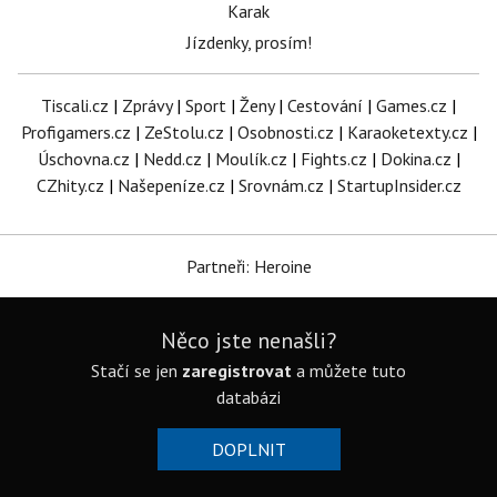
Karak
Jízdenky, prosím!
Tiscali.cz
|
Zprávy
|
Sport
|
Ženy
|
Cestování
|
Games.cz
|
Profigamers.cz
|
ZeStolu.cz
|
Osobnosti.cz
|
Karaoketexty.cz
|
Úschovna.cz
|
Nedd.cz
|
Moulík.cz
|
Fights.cz
|
Dokina.cz
|
CZhity.cz
|
Našepeníze.cz
|
Srovnám.cz
|
StartupInsider.cz
Partneři: Heroine
Něco jste nenašli?
Stačí se jen
zaregistrovat
a můžete tuto
databázi
DOPLNIT