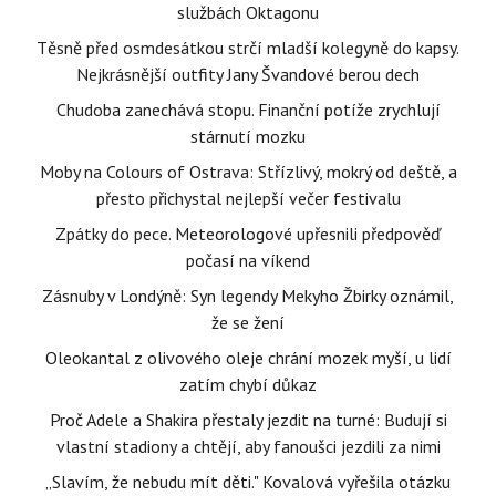
službách Oktagonu
Těsně před osmdesátkou strčí mladší kolegyně do kapsy.
Nejkrásnější outfity Jany Švandové berou dech
Chudoba zanechává stopu. Finanční potíže zrychlují
stárnutí mozku
Moby na Colours of Ostrava: Střízlivý, mokrý od deště, a
přesto přichystal nejlepší večer festivalu
Zpátky do pece. Meteorologové upřesnili předpověď
počasí na víkend
Zásnuby v Londýně: Syn legendy Mekyho Žbirky oznámil,
že se žení
Oleokantal z olivového oleje chrání mozek myší, u lidí
zatím chybí důkaz
Proč Adele a Shakira přestaly jezdit na turné: Budují si
vlastní stadiony a chtějí, aby fanoušci jezdili za nimi
„Slavím, že nebudu mít děti." Kovalová vyřešila otázku