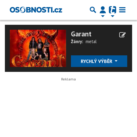
Garant
Žánry:
metal
RYCHLÝ VÝBĚR