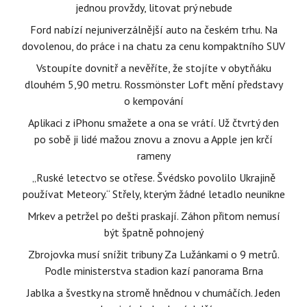
jednou provždy, litovat prý nebude
Ford nabízí nejuniverzálnější auto na českém trhu. Na
dovolenou, do práce i na chatu za cenu kompaktního SUV
Vstoupíte dovnitř a nevěříte, že stojíte v obytňáku
dlouhém 5,90 metru. Rossmönster Loft mění představy
o kempování
Aplikaci z iPhonu smažete a ona se vrátí. Už čtvrtý den
po sobě ji lidé mažou znovu a znovu a Apple jen krčí
rameny
„Ruské letectvo se otřese. Švédsko povolilo Ukrajině
používat Meteory.“ Střely, kterým žádné letadlo neunikne
Mrkev a petržel po dešti praskají. Záhon přitom nemusí
být špatně pohnojený
Zbrojovka musí snížit tribuny Za Lužánkami o 9 metrů.
Podle ministerstva stadion kazí panorama Brna
Jablka a švestky na stromě hnědnou v chumáčích. Jeden