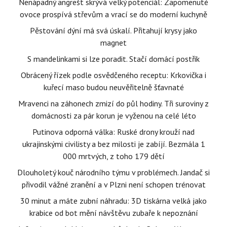
Nenápadný angrešt skrývá velký potenciál: Zapomenuté
ovoce prospívá střevům a vrací se do moderní kuchyně
Pěstování dýní má svá úskalí. Přitahují krysy jako
magnet
S mandelinkami si lze poradit. Stačí domácí postřik
Obrácený řízek podle osvědčeného receptu: Krkovička i
kuřecí maso budou neuvěřitelně šťavnaté
Mravenci na záhonech zmizí do půl hodiny. Tři suroviny z
domácnosti za pár korun je vyženou na celé léto
Putinova odporná válka: Ruské drony krouží nad
ukrajinskými civilisty a bez milosti je zabíjí. Bezmála 1
000 mrtvých, z toho 179 dětí
Dlouholetý kouč národního týmu v problémech. Jandač si
přivodil vážné zranění a v Plzni není schopen trénovat
30 minut a máte zubní náhradu: 3D tiskárna velká jako
krabice od bot mění návštěvu zubaře k nepoznání