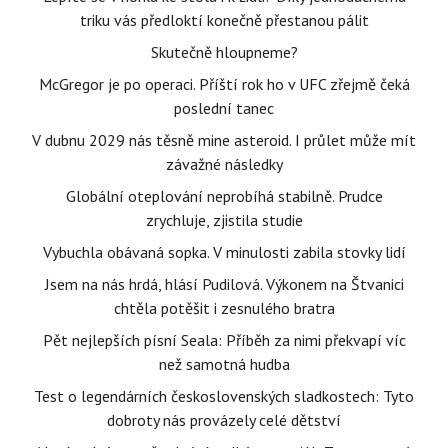
triku vás předloktí konečně přestanou pálit
Skutečně hloupneme?
McGregor je po operaci. Příští rok ho v UFC zřejmě čeká
poslední tanec
V dubnu 2029 nás těsně mine asteroid. I průlet může mít
závažné následky
Globální oteplování neprobíhá stabilně. Prudce
zrychluje, zjistila studie
Vybuchla obávaná sopka. V minulosti zabila stovky lidí
Jsem na nás hrdá, hlásí Pudilová. Výkonem na Štvanici
chtěla potěšit i zesnulého bratra
Pět nejlepších písní Seala: Příběh za nimi překvapí víc
než samotná hudba
Test o legendárních československých sladkostech: Tyto
dobroty nás provázely celé dětství