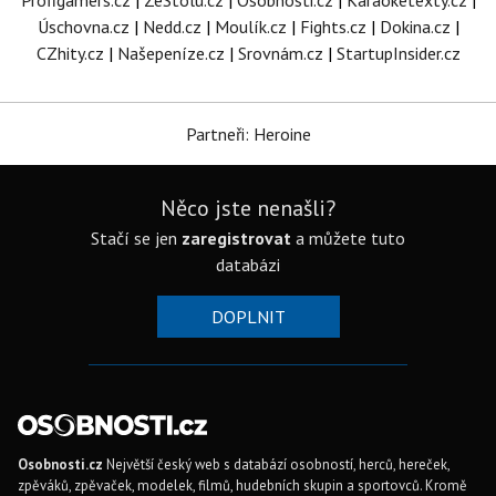
Profigamers.cz
|
ZeStolu.cz
|
Osobnosti.cz
|
Karaoketexty.cz
|
Úschovna.cz
|
Nedd.cz
|
Moulík.cz
|
Fights.cz
|
Dokina.cz
|
CZhity.cz
|
Našepeníze.cz
|
Srovnám.cz
|
StartupInsider.cz
Partneři: Heroine
Něco jste nenašli?
Stačí se jen
zaregistrovat
a můžete tuto
databázi
DOPLNIT
Osobnosti.cz
Největší český web s databází osobností, herců, hereček,
zpěváků, zpěvaček, modelek, filmů, hudebních skupin a sportovců. Kromě