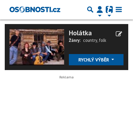
Holátka
Žánry:
country
,
folk
RYCHLÝ VÝBĚR