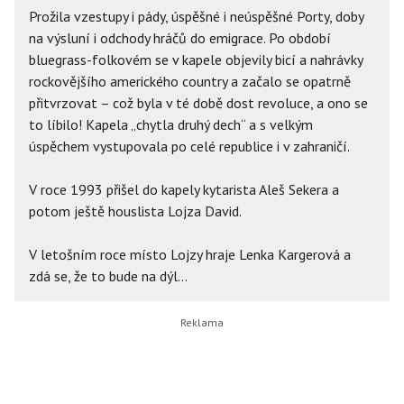
Prožila vzestupy i pády, úspěšné i neúspěšné Porty, doby
na výsluní i odchody hráčů do emigrace. Po období
bluegrass-folkovém se v kapele objevily bicí a nahrávky
rockovějšího amerického country a začalo se opatrně
přitvrzovat – což byla v té době dost revoluce, a ono se
to líbilo! Kapela „chytla druhý dech“ a s velkým
úspěchem vystupovala po celé republice i v zahraničí.
V roce 1993 přišel do kapely kytarista Aleš Sekera a
potom ještě houslista Lojza David.
V letošním roce místo Lojzy hraje Lenka Kargerová a
zdá se, že to bude na dýl...