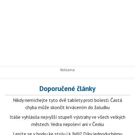
Doporučené články
Nikdy nemíchejte tyto dvě tablety proti bolesti. Častá
chyba může skončit krvácením do žaludku
Itálie vyhlásila nejvyšší stupeň výstrahy ve všech velkých
městech. Vedra nepoleví ani v Česku
Lepíte se v horku ke stolu i k židli? Díky jednoduchému