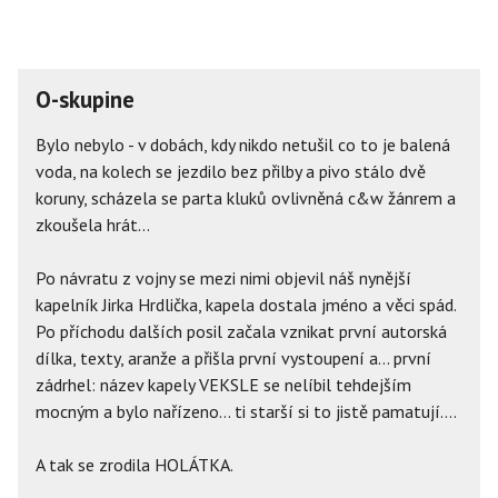
O-skupine
Bylo nebylo - v dobách, kdy nikdo netušil co to je balená
voda, na kolech se jezdilo bez přilby a pivo stálo dvě
koruny, scházela se parta kluků ovlivněná c&w žánrem a
zkoušela hrát...
Po návratu z vojny se mezi nimi objevil náš nynější
kapelník Jirka Hrdlička, kapela dostala jméno a věci spád.
Po příchodu dalších posil začala vznikat první autorská
dílka, texty, aranže a přišla první vystoupení a... první
zádrhel: název kapely VEKSLE se nelíbil tehdejším
mocným a bylo nařízeno... ti starší si to jistě pamatují....
A tak se zrodila HOLÁTKA.