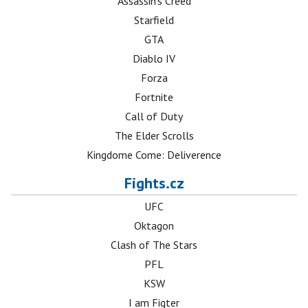
Assassin's Creed
Starfield
GTA
Diablo IV
Forza
Fortnite
Call of Duty
The Elder Scrolls
Kingdome Come: Deliverence
Fights.cz
UFC
Oktagon
Clash of The Stars
PFL
KSW
I am Figter