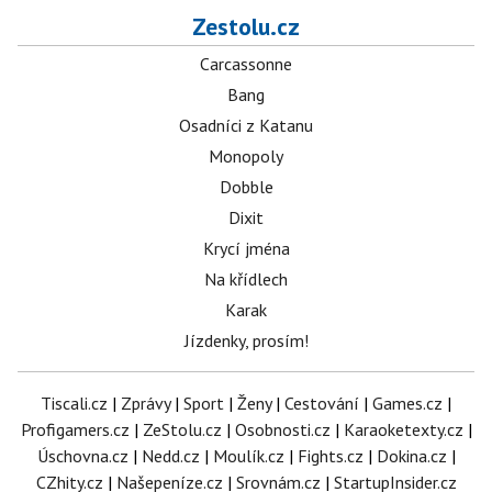
Zestolu.cz
Carcassonne
Bang
Osadníci z Katanu
Monopoly
Dobble
Dixit
Krycí jména
Na křídlech
Karak
Jízdenky, prosím!
Tiscali.cz
|
Zprávy
|
Sport
|
Ženy
|
Cestování
|
Games.cz
|
Profigamers.cz
|
ZeStolu.cz
|
Osobnosti.cz
|
Karaoketexty.cz
|
Úschovna.cz
|
Nedd.cz
|
Moulík.cz
|
Fights.cz
|
Dokina.cz
|
CZhity.cz
|
Našepeníze.cz
|
Srovnám.cz
|
StartupInsider.cz