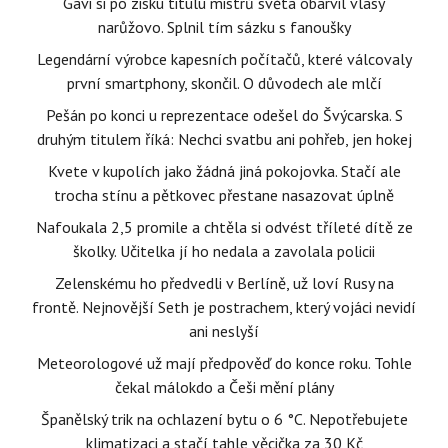
Gavi si po zisku titulu mistrů světa obarvil vlasy
narůžovo. Splnil tím sázku s fanoušky
Legendární výrobce kapesních počítačů, které válcovaly
první smartphony, skončil. O důvodech ale mlčí
Pešán po konci u reprezentace odešel do Švýcarska. S
druhým titulem říká: Nechci svatbu ani pohřeb, jen hokej
Kvete v kupolích jako žádná jiná pokojovka. Stačí ale
trocha stínu a pětkovec přestane nasazovat úplně
Nafoukala 2,5 promile a chtěla si odvést tříleté dítě ze
školky. Učitelka jí ho nedala a zavolala policii
Zelenskému ho předvedli v Berlíně, už loví Rusy na
frontě. Nejnovější Seth je postrachem, který vojáci nevidí
ani neslyší
Meteorologové už mají předpověď do konce roku. Tohle
čekal málokdo a Češi mění plány
Španělský trik na ochlazení bytu o 6 °C. Nepotřebujete
klimatizaci a stačí tahle věcička za 30 Kč