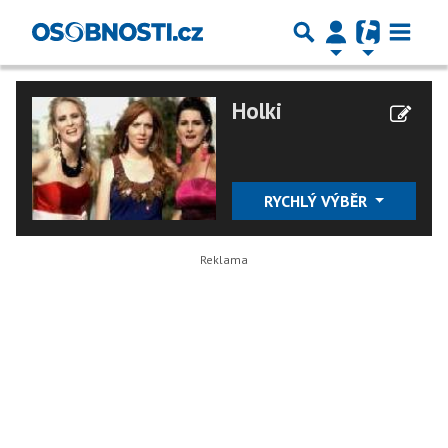
Holki
RYCHLÝ VÝBĚR