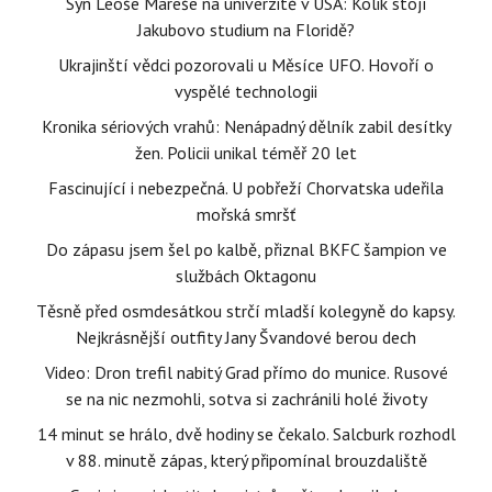
Syn Leoše Mareše na univerzitě v USA: Kolik stojí
Jakubovo studium na Floridě?
Ukrajinští vědci pozorovali u Měsíce UFO. Hovoří o
vyspělé technologii
Kronika sériových vrahů: Nenápadný dělník zabil desítky
žen. Policii unikal téměř 20 let
Fascinující i nebezpečná. U pobřeží Chorvatska udeřila
mořská smršť
Do zápasu jsem šel po kalbě, přiznal BKFC šampion ve
službách Oktagonu
Těsně před osmdesátkou strčí mladší kolegyně do kapsy.
Nejkrásnější outfity Jany Švandové berou dech
Video: Dron trefil nabitý Grad přímo do munice. Rusové
se na nic nezmohli, sotva si zachránili holé životy
14 minut se hrálo, dvě hodiny se čekalo. Salcburk rozhodl
v 88. minutě zápas, který připomínal brouzdaliště