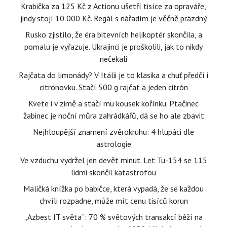
Krabička za 125 Kč z Actionu ušetří tisíce za opraváře,
jindy stojí 10 000 Kč. Regál s nářadím je věčně prázdný
Rusko zjistilo, že éra bitevních helikoptér skončila, a
pomalu je vyřazuje. Ukrajinci je proškolili, jak to nikdy
nečekali
Rajčata do limonády? V Itálii je to klasika a chuť předčí i
citrónovku. Stačí 500 g rajčat a jeden citrón
Kvete i v zimě a stačí mu kousek kořínku. Ptačinec
žabinec je noční můra zahrádkářů, dá se ho ale zbavit
Nejhloupější znamení zvěrokruhu: 4 hlupáci dle
astrologie
Ve vzduchu vydržel jen devět minut. Let Tu-154 se 115
lidmi skončil katastrofou
Maličká knížka po babičce, která vypadá, že se každou
chvíli rozpadne, může mít cenu tisíců korun
„Azbest IT světa“: 70 % světových transakcí běží na