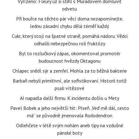
Vyřízeno: Fleury už si stihl s Muradovem domluvit
odvetu
Při bouřce na těchto pár věcí doma nezapomínejte.
Jednu zásadní chybu dělá téměř každý
Cukr, který stojí na špatné straně, pomáhá nádoru. Vědci
odhalili nebezpečnou roli fruktózy
Byl to rozlučkový zápas, okomentoval promotér
budoucnost hvězdy Oktagonu
Chlapec snědl sýr a zemřel. Mohla za to běžná bakterie
Barbaři nebyli primitivní, ale sofistikovaní. Historii totiž
psali vítězové
AI napadla další firmu. K incidentu došlo u Mety
Pavel Bobek a jeho největší hit: Píseň „Veď mě dál, cesto
má“ se původně jmenovala Rododendron
Odlehčete v létě svým nohám aneb tipy na vzdušné
pánské boty