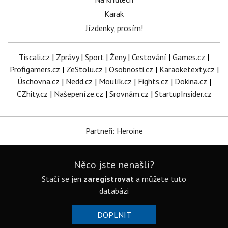
Karak
Jízdenky, prosím!
Tiscali.cz
|
Zprávy
|
Sport
|
Ženy
|
Cestování
|
Games.cz
|
Profigamers.cz
|
ZeStolu.cz
|
Osobnosti.cz
|
Karaoketexty.cz
|
Úschovna.cz
|
Nedd.cz
|
Moulík.cz
|
Fights.cz
|
Dokina.cz
|
CZhity.cz
|
Našepeníze.cz
|
Srovnám.cz
|
StartupInsider.cz
Partneři: Heroine
Něco jste nenašli?
Stačí se jen
zaregistrovat
a můžete tuto
databázi
DOPLNIT