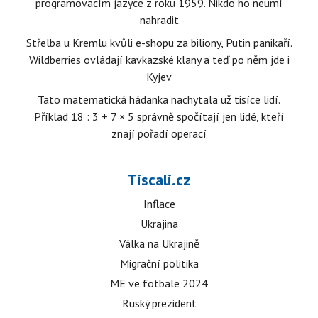
programovacím jazyce z roku 1959. Nikdo ho neumí
nahradit
Střelba u Kremlu kvůli e-shopu za biliony, Putin panikaří.
Wildberries ovládají kavkazské klany a teď po něm jde i
Kyjev
Tato matematická hádanka nachytala už tisíce lidí.
Příklad 18 : 3 + 7 × 5 správně spočítají jen lidé, kteří
znají pořadí operací
Tiscali.cz
Inflace
Ukrajina
Válka na Ukrajině
Migrační politika
ME ve fotbale 2024
Ruský prezident