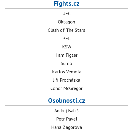
Fights.cz
UFC
Oktagon
Clash of The Stars
PFL
KSW
I am Figter
Sumó
Karlos Vémola
Jiří Procházka
Conor McGregor
Osobnosti.cz
Andrej Babiš
Petr Pavel
Hana Zagorová