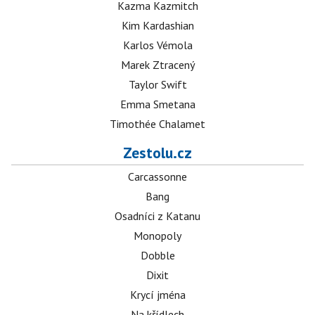
Kazma Kazmitch
Kim Kardashian
Karlos Vémola
Marek Ztracený
Taylor Swift
Emma Smetana
Timothée Chalamet
Zestolu.cz
Carcassonne
Bang
Osadníci z Katanu
Monopoly
Dobble
Dixit
Krycí jména
Na křídlech