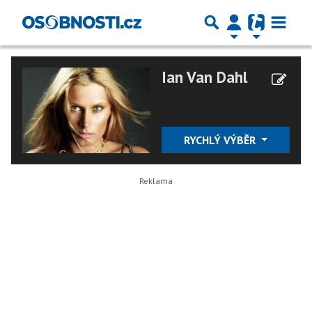
Ian Van Dahl
RYCHLÝ VÝBĚR