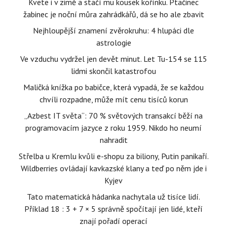
Kvete i v zimě a stačí mu kousek kořínku. Ptačinec
žabinec je noční můra zahrádkářů, dá se ho ale zbavit
Nejhloupější znamení zvěrokruhu: 4 hlupáci dle
astrologie
Ve vzduchu vydržel jen devět minut. Let Tu-154 se 115
lidmi skončil katastrofou
Maličká knížka po babičce, která vypadá, že se každou
chvíli rozpadne, může mít cenu tisíců korun
„Azbest IT světa“: 70 % světových transakcí běží na
programovacím jazyce z roku 1959. Nikdo ho neumí
nahradit
Střelba u Kremlu kvůli e-shopu za biliony, Putin panikaří.
Wildberries ovládají kavkazské klany a teď po něm jde i
Kyjev
Tato matematická hádanka nachytala už tisíce lidí.
Příklad 18 : 3 + 7 × 5 správně spočítají jen lidé, kteří
znají pořadí operací