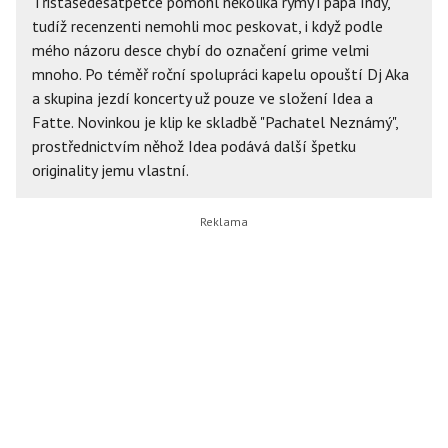
Třistašedesátpětce pomohl několika rýmy i papa Indy,
tudíž recenzenti nemohli moc peskovat, i když podle
mého názoru desce chybí do označení grime velmi
mnoho. Po téměř roční spolupráci kapelu opouští Dj Aka
a skupina jezdí koncerty už pouze ve složení Idea a
Fatte. Novinkou je klip ke skladbě "Pachatel Neznámý",
prostřednictvím něhož Idea podává další špetku
originality jemu vlastní.