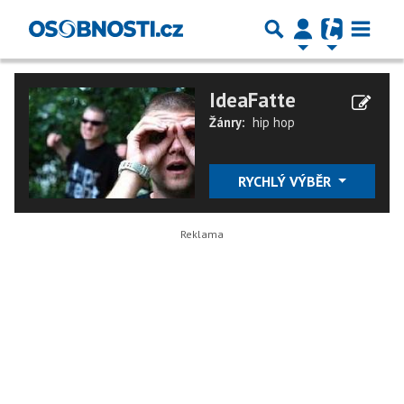
IdeaFatte
Žánry:
hip hop
RYCHLÝ VÝBĚR