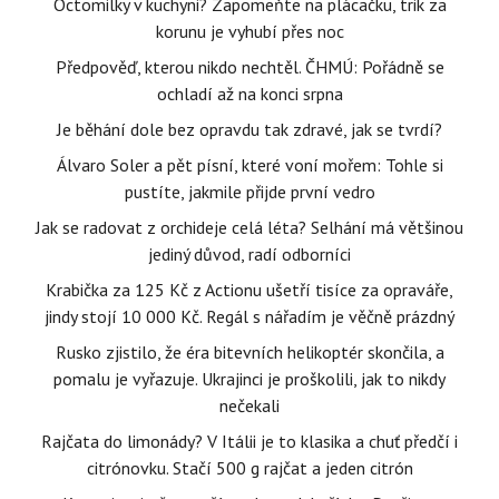
Octomilky v kuchyni? Zapomeňte na plácačku, trik za
korunu je vyhubí přes noc
Předpověď, kterou nikdo nechtěl. ČHMÚ: Pořádně se
ochladí až na konci srpna
Je běhání dole bez opravdu tak zdravé, jak se tvrdí?
Álvaro Soler a pět písní, které voní mořem: Tohle si
pustíte, jakmile přijde první vedro
Jak se radovat z orchideje celá léta? Selhání má většinou
jediný důvod, radí odborníci
Krabička za 125 Kč z Actionu ušetří tisíce za opraváře,
jindy stojí 10 000 Kč. Regál s nářadím je věčně prázdný
Rusko zjistilo, že éra bitevních helikoptér skončila, a
pomalu je vyřazuje. Ukrajinci je proškolili, jak to nikdy
nečekali
Rajčata do limonády? V Itálii je to klasika a chuť předčí i
citrónovku. Stačí 500 g rajčat a jeden citrón