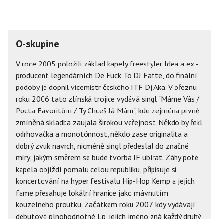
O-skupine
V roce 2005 položili základ kapely freestyler Idea a ex -
producent legendárních De Fuck To DJ Fatte, do finální
podoby je dopnil vicemistr českého ITF Dj Aka. V březnu
roku 2006 tato zlínská trojice vydává singl "Máme Vás /
Pocta Favoritům / Ty Chceš Já Mám", kde zejména prvně
zmíněná skladba zaujala širokou veřejnost. Někdo by řekl
odrhovačka a monotónnost, někdo zase originalita a
dobrý zvuk navrch, nicméně singl předeslal do značné
míry, jakým směrem se bude tvorba IF ubírat. Záhy poté
kapela objíždí pomalu celou republiku, připisuje si
koncertování na hyper festivalu Hip-Hop Kemp a jejich
fame přesahuje lokální hranice jako mávnutím
kouzelného proutku. Začátkem roku 2007, kdy vydávají
debutové plnohodnotné Lp, jejich jméno zná každý druhý