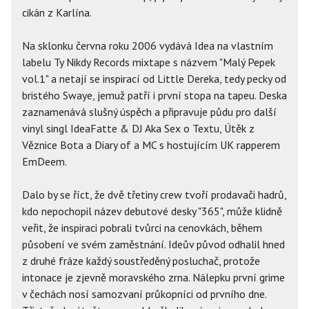
cikán z Karlína.
Na sklonku června roku 2006 vydává Idea na vlastním
labelu Ty Nikdy Records mixtape s názvem "Malý Pepek
vol.1" a netají se inspirací od Little Dereka, tedy pecky od
bristého Swaye, jemuž patří i první stopa na tapeu. Deska
zaznamenává slušný úspěch a připravuje půdu pro další
vinyl singl IdeaFatte & DJ Aka Sex o Textu, Útěk z
Věznice Bota a Diary of a MC s hostujícím UK rapperem
EmDeem.
Dalo by se říct, že dvě třetiny crew tvoří prodavači hadrů,
kdo nepochopil název debutové desky "365", může klidně
veřit, že inspiraci pobrali tvůrci na cenovkách, během
působení ve svém zaměstnání. Ideův původ odhalil hned
z druhé fráze každý soustředěný posluchač, protože
intonace je zjevně moravského zrna. Nálepku první grime
v čechách nosí samozvaní průkopníci od prvního dne.