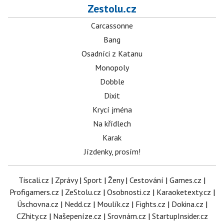
Zestolu.cz
Carcassonne
Bang
Osadníci z Katanu
Monopoly
Dobble
Dixit
Krycí jména
Na křídlech
Karak
Jízdenky, prosím!
Tiscali.cz
|
Zprávy
|
Sport
|
Ženy
|
Cestování
|
Games.cz
|
Profigamers.cz
|
ZeStolu.cz
|
Osobnosti.cz
|
Karaoketexty.cz
|
Úschovna.cz
|
Nedd.cz
|
Moulík.cz
|
Fights.cz
|
Dokina.cz
|
CZhity.cz
|
Našepeníze.cz
|
Srovnám.cz
|
StartupInsider.cz