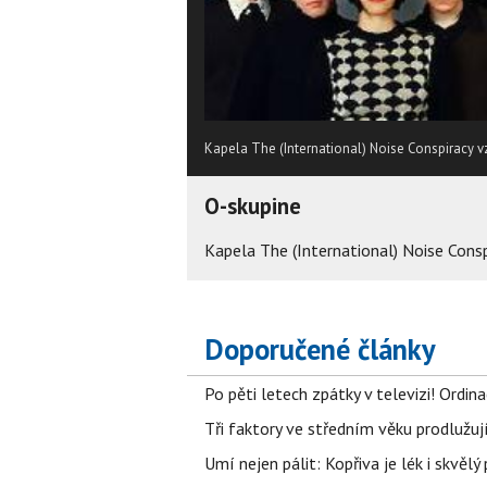
Kapela The (International) Noise Conspiracy v
O-skupine
Kapela The (International) Noise Consp
Doporučené články
Po pěti letech zpátky v televizi! Ordin
Tři faktory ve středním věku prodlužuj
Umí nejen pálit: Kopřiva je lék i skvěl