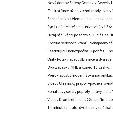
Nový domov Seleny Gomez v Beverly Hill
Ze sirotčince až na vrchol módy: Neuvě
Šedesátník s tělem atleta: Janek Ledec
Syn Leoše Mareše na univerzitě v USA: 
Ukrajinští vědci pozorovali u Měsíce U
Kronika sériových vrahů: Nenápadný děln
Fascinující i nebezpečná. U pobřeží Ch
Opilý Polák napadl Ukrajince a dva své k
Dva zápasy v NHL a konec. 15 českých ho
Přerov spustil modernizovanou aplikaci
Video: Ukrajinský prapor Apache srovn
Ronaldovy sestry popřely zprávy o dne
Video: Dron trefil nabitý Grad přímo do
14 minut se hrálo, dvě hodiny se čekal