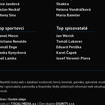
lice Jandová
Shakira
áclav Neckář
Helena Vondráčková
ohnny Sins
Maria Baimler
op sportovci
Top spisovatelé
ionel Messi
Jan Werich
ristiano Ronaldo
Tomáš Lukavec
omáš Enge
Eduard Petiška
anka Kynychová
Karel Čapek
leš Lamka
Josef Veromír Pleva
Největší český web s databází osobností, herců, hereček, zpěváků, zpěvaček, mod
te i spisovatele, panovníky a finančníky. Vedle užitečných informací web obsahuje 
ností.
kies
|
Osobní údaje
sti.cz |
TISCALI MEDIA, a.s.
| Člen skupiny
DIGNITY, s.r.o.