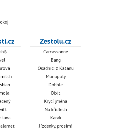
hokej
ti.cz
Zestolu.cz
abiš
Carcassonne
vel
Bang
orová
Osadníci z Katanu
mitch
Monopoly
shian
Dobble
émola
Dixit
acený
Krycí jména
wift
Na křídlech
etana
Karak
halamet
Jízdenky, prosím!