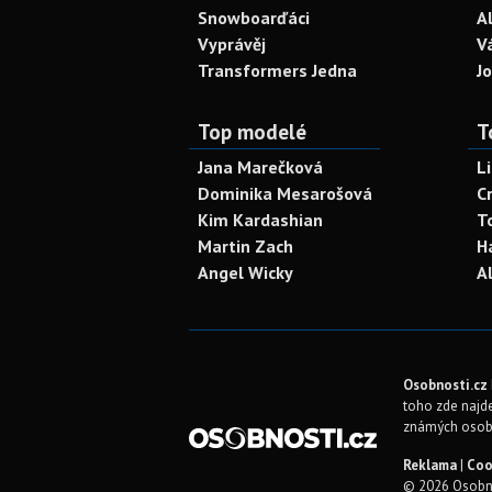
Snowboarďáci
A
Vyprávěj
V
Transformers Jedna
J
Top modelé
T
Jana Marečková
L
Dominika Mesarošová
C
Kim Kardashian
T
Martin Zach
H
Angel Wicky
A
Osobnosti.cz
toho zde najde
známých osob
Reklama
|
Coo
© 2026 Osobno