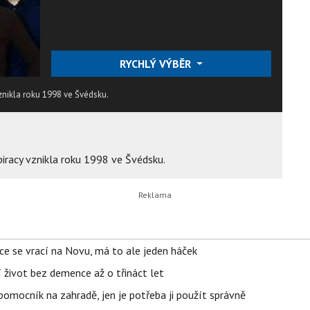
RYCHLÝ VÝBĚR
znikla roku 1998 ve Švédsku.
iracy vznikla roku 1998 ve Švédsku.
ace se vrací na Novu, má to ale jeden háček
í život bez demence až o třináct let
ý pomocník na zahradě, jen je potřeba ji použít správně