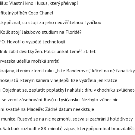
s: Vlastní kino i luxus, který překvapí
řitelný příběh Coco Chanel
ký přiznal, co stojí za jeho neuvěřitelnou fyzičkou
Kolik stojí Jakubovo studium na Floridě?
FO. Hovoří o vyspělé technologii
ík zabil desítky žen. Policii unikal téměř 20 let
orvatska udeřila mořská smršť
rajany, kterým zlomil ruku. „Jste Banderovci,“ křičel na ně fanaticky
kejistů, kterým kariéra v nejlepší lize vydržela jen krátce
. Objednat se, zaplatit poplatky i nahlásit díru v chodníku zvládne
al se zemí zásobování Rusů u Lysičansku. Nezbylo vůbec nic
šní svatbě na Madeiře: Žádné datum neexistuje
 munice. Rusové se na nic nezmohli, sotva si zachránili holé životy
o. Salcburk rozhodl v 88. minutě zápas, který připomínal brouzdališt