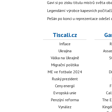
Gavi si po zisku titulu mistrů světa ob
Legendární výrobce kapesních počítačů
Pešán po konci u reprezentace odešel d
Tiscali.cz
Ga
Inflace
R
Ukrajina
Assas
Válka na Ukrajině
S
Migrační politika
ME ve fotbale 2024
D
Ruský prezident
Ceny energií
F
Evropská unie
Cal
Penzijní reforma
The E
Vynález
King