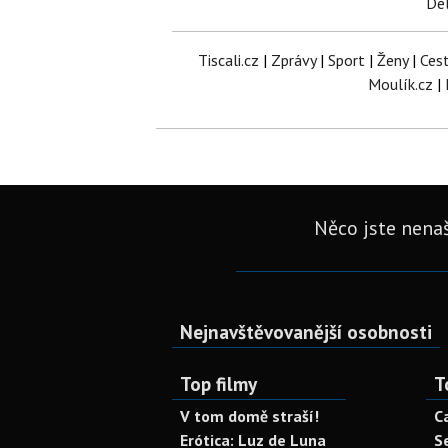
Del
Tiscali.cz
|
Zprávy
|
Sport
|
Ženy
|
Ces
Moulík.cz
|
Něco jste nenaš
Nejnavštěvovanější osobnosti
Top filmy
T
V tom domě straší!
C
Erótica: Luz de Luna
S