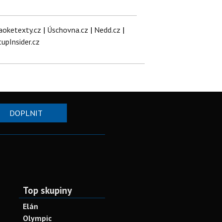
aoketexty.cz
|
Úschovna.cz
|
Nedd.cz
|
tupInsider.cz
DOPLNIT
Top skupiny
Elán
Olympic