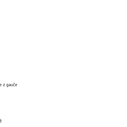
te z gauče
ě