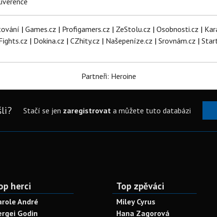
iverence
tování
|
Games.cz
|
Profigamers.cz
|
ZeStolu.cz
|
Osobnosti.cz
|
Kar
Fights.cz
|
Dokina.cz
|
CZhity.cz
|
Našepeníze.cz
|
Srovnám.cz
|
Star
Partneři: Heroine
li?
Stačí se jen
zaregistrovat
a můžete tuto databázi
op herci
Top zpěváci
arole André
Miley Cyrus
ergei Godin
Hana Zagorová