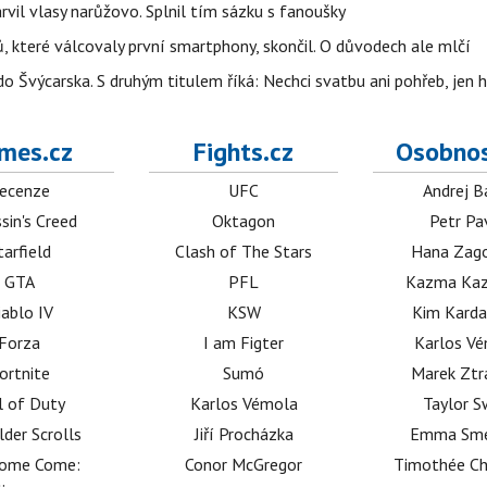
arvil vlasy narůžovo. Splnil tím sázku s fanoušky
, které válcovaly první smartphony, skončil. O důvodech ale mlčí
o Švýcarska. S druhým titulem říká: Nechci svatbu ani pohřeb, jen 
mes.cz
Fights.cz
Osobnos
ecenze
UFC
Andrej B
sin's Creed
Oktagon
Petr Pa
tarfield
Clash of The Stars
Hana Zag
GTA
PFL
Kazma Kaz
iablo IV
KSW
Kim Karda
Forza
I am Figter
Karlos V
ortnite
Sumó
Marek Ztr
l of Duty
Karlos Vémola
Taylor S
lder Scrolls
Jiří Procházka
Emma Sm
dome Come:
Conor McGregor
Timothée C