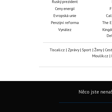
Ruský prezident
Ceny energií
F
Evropská unie
Cal
Penzijní reforma
The E
Vynález
King
Del
Tiscali.cz
|
Zprávy
|
Sport
|
Ženy
|
Ces
Moulík.cz
|
Něco jste nenaš