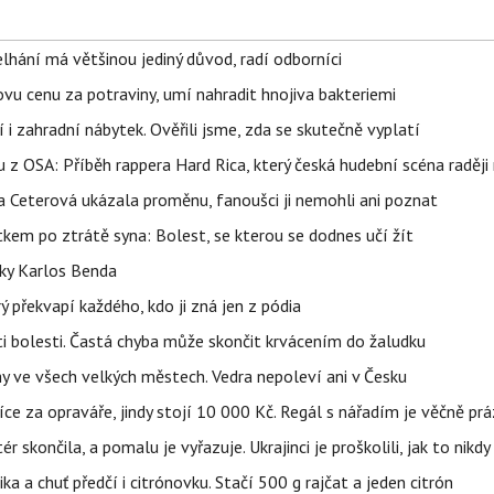
elhání má většinou jediný důvod, radí odborníci
vu cenu za potraviny, umí nahradit hnojiva bakteriemi
 i zahradní nábytek. Ověřili jsme, zda se skutečně vyplatí
 z OSA: Příběh rappera Hard Rica, který česká hudební scéna raději 
la Ceterová ukázala proměnu, fanoušci ji nemohli ani poznat
kem po ztrátě syna: Bolest, se kterou se dodnes učí žít
tky Karlos Benda
ý překvapí každého, kdo ji zná jen z pódia
ti bolesti. Častá chyba může skončit krvácením do žaludku
ahy ve všech velkých městech. Vedra nepoleví ani v Česku
íce za opraváře, jindy stojí 10 000 Kč. Regál s nářadím je věčně pr
ér skončila, a pomalu je vyřazuje. Ukrajinci je proškolili, jak to nikdy
ika a chuť předčí i citrónovku. Stačí 500 g rajčat a jeden citrón