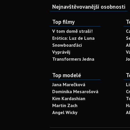
Nejnavštěvovanější osobnosti
Top filmy
T
V tom domě straší!
C
Erótica: Luz de Luna
S
Snowboarďáci
A
Vyprávěj
V
Transformers Jedna
J
Top modelé
T
Jana Marečková
L
Dominika Mesarošová
C
Kim Kardashian
T
Martin Zach
H
Angel Wicky
A