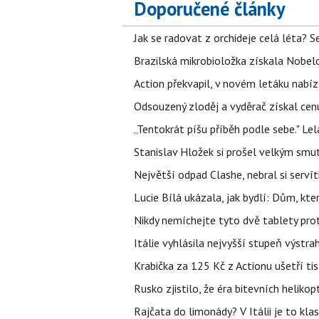
Doporučené články
Jak se radovat z orchideje celá léta? S
Brazilská mikrobioložka získala Nobelo
Action překvapil, v novém letáku nabízí
Odsouzený zloděj a vyděrač získal cenu
„Tentokrát píšu příběh podle sebe." Le
Stanislav Hložek si prošel velkým smut
Největší odpad Clashe, nebral si serví
Lucie Bílá ukázala, jak bydlí: Dům, kter
Nikdy nemíchejte tyto dvě tablety pro
Itálie vyhlásila nejvyšší stupeň výstr
Krabička za 125 Kč z Actionu ušetří tis
Rusko zjistilo, že éra bitevních helikopt
Rajčata do limonády? V Itálii je to klas