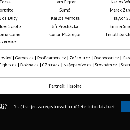
Forza
I am Figter
Karlos V
ortnite
Sumó
Marek Ztr
l of Duty
Karlos Vémola
Taylor S
lder Scrolls
Jiří Procházka
Emma Sm
dome Come:
Conor McGregor
Timothée C
iverence
tování
|
Games.cz
|
Profigamers.cz
|
ZeStolu.cz
|
Osobnosti.cz
|
Kar
Fights.cz
|
Dokina.cz
|
CZhity.cz
|
Našepeníze.cz
|
Srovnám.cz
|
Star
Partneři: Heroine
li?
Stačí se jen
zaregistrovat
a můžete tuto databázi