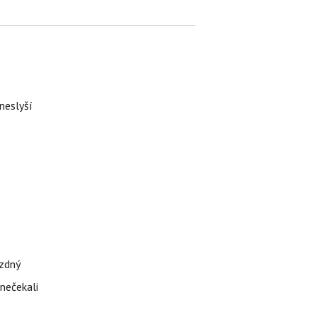
neslyší
ázdný
 nečekali