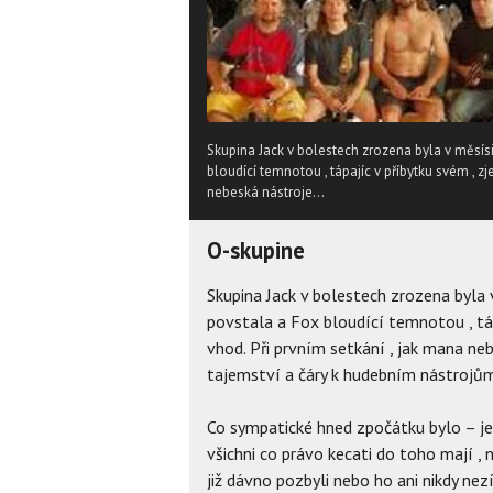
Skupina Jack v bolestech zrozena byla v měsísi
bloudící temnotou , tápajíc v příbytku svém , zj
nebeská nástroje...
O-skupine
Skupina Jack v bolestech zrozena byla 
povstala a Fox bloudící temnotou , tápa
vhod. Při prvním setkání , jak mana neb
tajemství a čáry k hudebním nástrojům
Co sympatické hned zpočátku bylo – jes
všichni co právo kecati do toho mají ,
již dávno pozbyli nebo ho ani nikdy ne