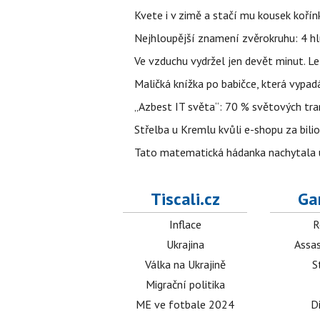
Kvete i v zimě a stačí mu kousek kořín
Nejhloupější znamení zvěrokruhu: 4 hl
Ve vzduchu vydržel jen devět minut. L
Maličká knížka po babičce, která vypad
„Azbest IT světa“: 70 % světových tra
Střelba u Kremlu kvůli e-shopu za bilio
Tato matematická hádanka nachytala už t
Tiscali.cz
Ga
Inflace
R
Ukrajina
Assas
Válka na Ukrajině
S
Migrační politika
ME ve fotbale 2024
D