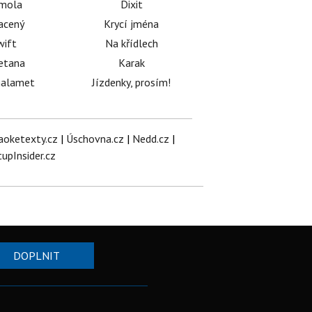
émola
Dixit
acený
Krycí jména
wift
Na křídlech
etana
Karak
halamet
Jízdenky, prosím!
aoketexty.cz
|
Úschovna.cz
|
Nedd.cz
|
tupInsider.cz
DOPLNIT