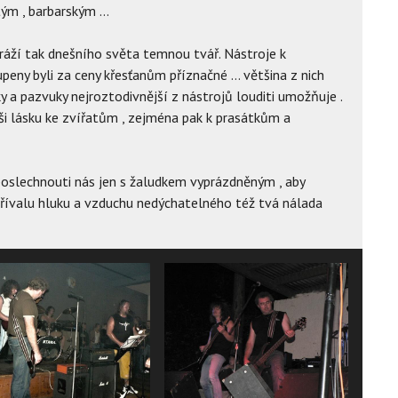
tým , barbarským …
áží tak dnešního světa temnou tvář. Nástroje k
peny byli za ceny křesťanům příznačné … většina z nich
y a pazvuky nejroztodivnější z nástrojů louditi umožňuje .
 lásku ke zvířatům , zejména pak k prasátkům a
ď poslechnouti nás jen s žaludkem vyprázdněným , aby
přívalu hluku a vzduchu nedýchatelného též tvá nálada