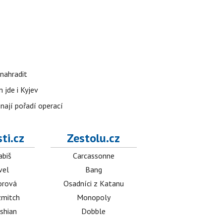
nahradit
 jde i Kyjev
znají pořadí operací
ti.cz
Zestolu.cz
abiš
Carcassonne
vel
Bang
orová
Osadníci z Katanu
mitch
Monopoly
shian
Dobble