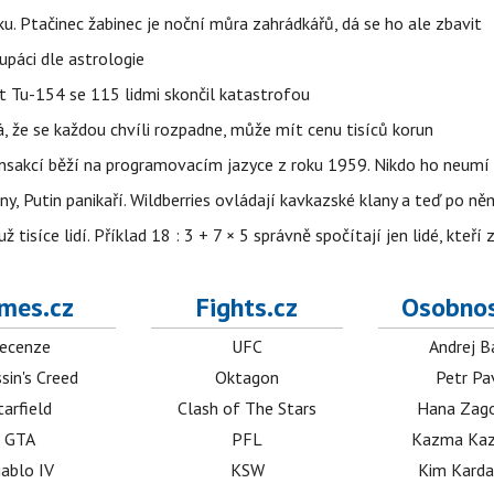
ku. Ptačinec žabinec je noční můra zahrádkářů, dá se ho ale zbavit
upáci dle astrologie
et Tu-154 se 115 lidmi skončil katastrofou
á, že se každou chvíli rozpadne, může mít cenu tisíců korun
nsakcí běží na programovacím jazyce z roku 1959. Nikdo ho neumí 
ny, Putin panikaří. Wildberries ovládají kavkazské klany a teď po něm
isíce lidí. Příklad 18 : 3 + 7 × 5 správně spočítají jen lidé, kteří 
mes.cz
Fights.cz
Osobnos
ecenze
UFC
Andrej B
sin's Creed
Oktagon
Petr Pa
tarfield
Clash of The Stars
Hana Zag
GTA
PFL
Kazma Kaz
iablo IV
KSW
Kim Karda