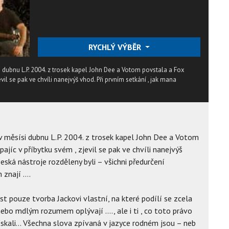
RYCHLÝ VÝBĚR
 dubnu L.P. 2004. z trosek kapel John Dee a Votom povstala a Fox
evil se pak ve chvíli nanejvýš vhod. Při prvním setkání , jak mana
v měsísi dubnu L.P. 2004. z trosek kapel John Dee a Votom
jíc v příbytku svém , zjevil se pak ve chvíli nanejvýš
eská nástroje rozděleny byli – všichni předurčení
 znají ….
t pouze tvorba Jackovi vlastní, na které podílí se zcela
 nebo mdlým rozumem oplývají …., ale i ti , co toto právo
získali… Všechna slova zpívaná v jazyce rodném jsou – neb