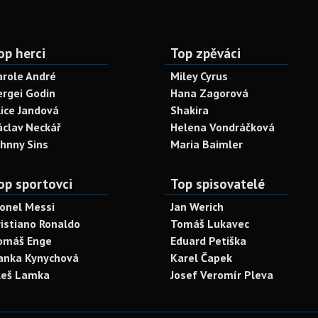
op herci
Top zpěváci
arole André
Miley Cyrus
ergei Godin
Hana Zagorová
lice Jandová
Shakira
áclav Neckář
Helena Vondráčková
ohnny Sins
Maria Baimler
op sportovci
Top spisovatelé
ionel Messi
Jan Werich
ristiano Ronaldo
Tomáš Lukavec
omáš Enge
Eduard Petiška
anka Kynychová
Karel Čapek
leš Lamka
Josef Veromír Pleva