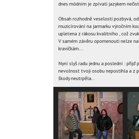
dnes módním je zpívati jazykem nečis
Obsah rozhodně veselosti pozbyvá, odr
muzicírování na jarmarku výročním kou
upletena z rákosu kvalitního , což zvuk
V samém závěru opomenouti nelze naši
kravičkám….
Nyní slyš radu jednu a poslední : přij
nevolnost tvoji osobu nepostihla a z 
škody neutrpěla…