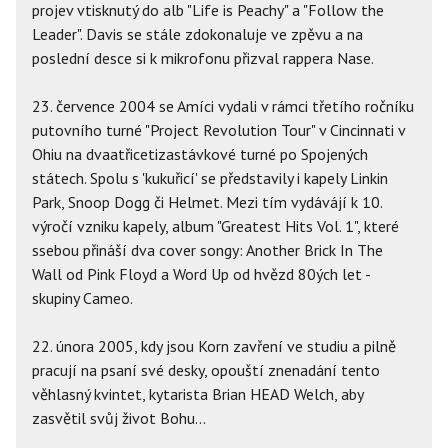
projev vtisknutý do alb "Life is Peachy" a "Follow the
Leader". Davis se stále zdokonaluje ve zpěvu a na
poslední desce si k mikrofonu přizval rappera Nase.
23. července 2004 se Amíci vydali v rámci třetího ročníku
putovního turné "Project Revolution Tour" v Cincinnati v
Ohiu na dvaatřicetizastávkové turné po Spojených
státech. Spolu s 'kukuřicí' se představily i kapely Linkin
Park, Snoop Dogg či Helmet. Mezi tím vydávájí k 10.
výročí vzniku kapely, album "Greatest Hits Vol. 1", které
ssebou přináší dva cover songy: Another Brick In The
Wall od Pink Floyd a Word Up od hvězd 80ých let -
skupiny Cameo.
22. února 2005, kdy jsou Korn zavření ve studiu a pilně
pracují na psaní své desky, opouští znenadání tento
věhlasný kvintet, kytarista Brian HEAD Welch, aby
zasvětil svůj život Bohu...