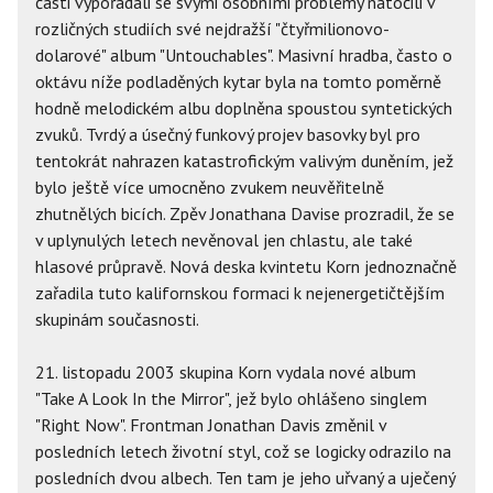
části vypořádali se svými osobními problémy natočili v
rozličných studiích své nejdražší "čtyřmilionovo-
dolarové" album "Untouchables". Masivní hradba, často o
oktávu níže podladěných kytar byla na tomto poměrně
hodně melodickém albu doplněna spoustou syntetických
zvuků. Tvrdý a úsečný funkový projev basovky byl pro
tentokrát nahrazen katastrofickým valivým duněním, jež
bylo ještě více umocněno zvukem neuvěřitelně
zhutnělých bicích. Zpěv Jonathana Davise prozradil, že se
v uplynulých letech nevěnoval jen chlastu, ale také
hlasové průpravě. Nová deska kvintetu Korn jednoznačně
zařadila tuto kalifornskou formaci k nejenergetičtějším
skupinám současnosti.
21. listopadu 2003 skupina Korn vydala nové album
"Take A Look In the Mirror", jež bylo ohlášeno singlem
"Right Now". Frontman Jonathan Davis změnil v
posledních letech životní styl, což se logicky odrazilo na
posledních dvou albech. Ten tam je jeho uřvaný a uječený