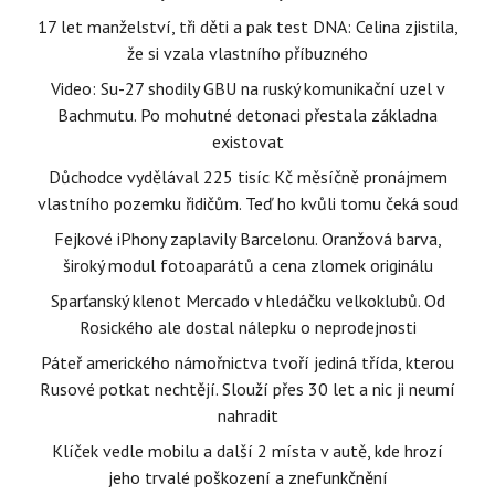
17 let manželství, tři děti a pak test DNA: Celina zjistila,
že si vzala vlastního příbuzného
Video: Su-27 shodily GBU na ruský komunikační uzel v
Bachmutu. Po mohutné detonaci přestala základna
existovat
Důchodce vydělával 225 tisíc Kč měsíčně pronájmem
vlastního pozemku řidičům. Teď ho kvůli tomu čeká soud
Fejkové iPhony zaplavily Barcelonu. Oranžová barva,
široký modul fotoaparátů a cena zlomek originálu
Sparťanský klenot Mercado v hledáčku velkoklubů. Od
Rosického ale dostal nálepku o neprodejnosti
Páteř amerického námořnictva tvoří jediná třída, kterou
Rusové potkat nechtějí. Slouží přes 30 let a nic ji neumí
nahradit
Klíček vedle mobilu a další 2 místa v autě, kde hrozí
jeho trvalé poškození a znefunkčnění