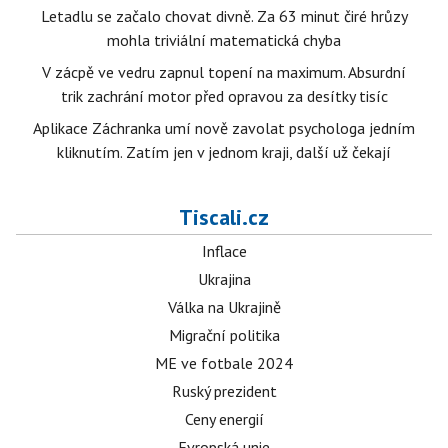
Letadlu se začalo chovat divně. Za 63 minut čiré hrůzy
mohla triviální matematická chyba
V zácpě ve vedru zapnul topení na maximum. Absurdní
trik zachrání motor před opravou za desítky tisíc
Aplikace Záchranka umí nově zavolat psychologa jedním
kliknutím. Zatím jen v jednom kraji, další už čekají
Tiscali.cz
Inflace
Ukrajina
Válka na Ukrajině
Migrační politika
ME ve fotbale 2024
Ruský prezident
Ceny energií
Evropská unie