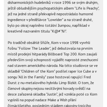
disharmonických hudebníků v roce 1996 se svým druhým,
ještě obludnějším psychopatickým albem "Life is Peachy",
jež na jedné straně překvapivě nepostrádalo humorné
ingredience v předělávce "Lowrider" a na straně druhé,
bylo po okraj naplněno totální žumpou, například v
kreativně nazvaném titulu "K@#´%!".
Po tradičně obsáhlé šňůře, Korn v roce 1998 vyvrhli
fošnu "Follow The Leader", jež debutovala na prvním
místě prodejní hitparády Billboard Top 200. Korn zaujali
především svoji schopnosti vyjádřit naprosté znechucení
nad stavem amerického národa. Na této studiovce se ve
skladbě "Children of the Korn" podílel raper Ice Cube a v
songu "All in the Family" zase hostoval rapující Fred
Durst z nu-metalového hybridu Limp Bizkit. O tom, že
členové skupiny nejsou necitlivými hovady svědčí na
desce zařazená skladba "Justin", jež vznikla poté co Korn
vyplnili na popud nadace Make a Wish přání
čtrnáctiletého, posledním stádiem rakoviny trpícího