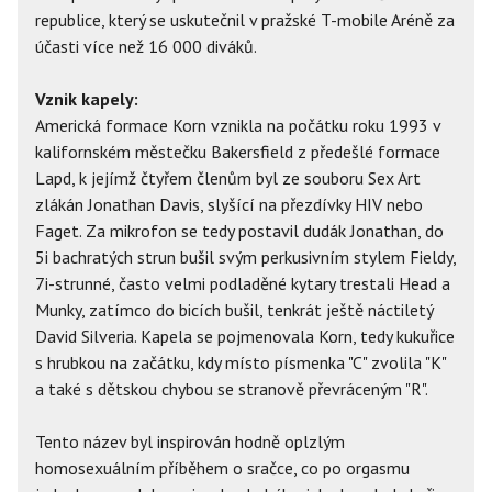
republice, který se uskutečnil v pražské T-mobile Aréně za
účasti více než 16 000 diváků.
Vznik kapely:
Americká formace Korn vznikla na počátku roku 1993 v
kalifornském městečku Bakersfield z předešlé formace
Lapd, k jejímž čtyřem členům byl ze souboru Sex Art
zlákán Jonathan Davis, slyšící na přezdívky HIV nebo
Faget. Za mikrofon se tedy postavil dudák Jonathan, do
5i bachratých strun bušil svým perkusivním stylem Fieldy,
7i-strunné, často velmi podladěné kytary trestali Head a
Munky, zatímco do bicích bušil, tenkrát ještě náctiletý
David Silveria. Kapela se pojmenovala Korn, tedy kukuřice
s hrubkou na začátku, kdy místo písmenka "C" zvolila "K"
a také s dětskou chybou se stranově převráceným "R".
Tento název byl inspirován hodně oplzlým
homosexuálním příběhem o sračce, co po orgasmu