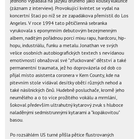
jednoho vypadala na jazyku druhého jako kousky kukuřice
(záznam z interview). Provokující kvintet se vydal na
koncertní štaci po níž se ze zapadákova přemístil do Los
Angeles. V roce 1994 tato pětičlenná sebranka
vyrukovala s eponymním debutovým bezejmenným
albem, naditým pořádnou porcí mixu rapu, hardcoru, hip-
hopu, industriálu, funku a metalu. Jonathan ve svých
velice osobních autobiografických textech s nevídanou
emotivností obnažoval své "zfuckované" dětství a také
permanentní traumata, jež ho doprovázela od dob co
přijal místo asistenta coronera v Kern County, kde na
pitevním stole vídával desítky obětí různých nehod a
také násilnických činů. Hudebně posluchače, kromě jeho
neumělého a o to více prožitého vokálu a mrmlání,
šokoval především ultrahutný kytarový zvuk s hluboce
naladěnými sedmistrunnými kytarami a "kopákovitou"
basou.
Po rozsáhlém US turné přišla pětice flustrovaných