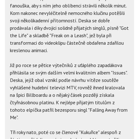
fanouška, aby s ním jeho oblíbenci strávili několik minut.
Korn nakonec nevyléčitelně nemocného klučinu potěšili
svoji několikadenní přítomností. Deska se dobře
prodávala i díky dvojici solidně přijatých singlů, písně "Got
the Life" a skladbě "Freak on a Leash", jež byla při
transformaci do videoklipu částečně obdařena zdařilou
kreslenou animaci.
Již po roce se pětice výtečníků z uťáplého zapadákova
přihlásila se svým dalším velmi kvalitním albem "Issues".
Deska, jejíž obal vznikl podle návrhu vítěze soutěže
vyhlášené hudební televizi MTV, rovněž ihned kralovala
na špici Billboardu a o nějaký čásek později získala
čtyřnásobnou platinu. K nejlépe přijatým titulům z
tohoto elpíčka patřil bezesporu singl "Falling Away from
Me".
Tři roky nato, poté co se členové "Kukuřice" alespoň z