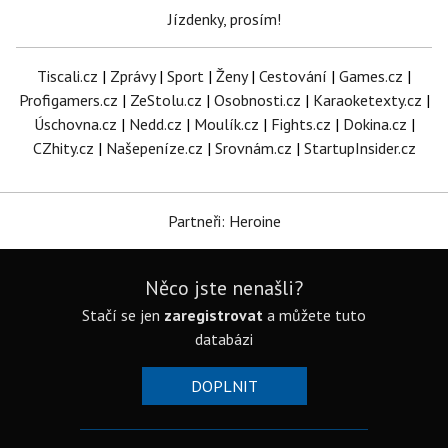
Jízdenky, prosím!
Tiscali.cz
|
Zprávy
|
Sport
|
Ženy
|
Cestování
|
Games.cz
|
Profigamers.cz
|
ZeStolu.cz
|
Osobnosti.cz
|
Karaoketexty.cz
|
Úschovna.cz
|
Nedd.cz
|
Moulík.cz
|
Fights.cz
|
Dokina.cz
|
CZhity.cz
|
Našepeníze.cz
|
Srovnám.cz
|
StartupInsider.cz
Partneři: Heroine
Něco jste nenašli?
Stačí se jen
zaregistrovat
a můžete tuto
databázi
DOPLNIT