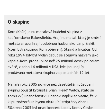
O-skupine
Korn (KoЯn) je nu metalová hudební skupina z
kalifornského Bakersfieldu. Hrají nu metal, který je směsí
metalu a rapu, hrají podobnou hudbu jako Limp Bizkit
(kteří byli skupinou Korn objeveni), Staind a Incubus. Od
roku 1994, kdy byl vydán debut se stejným názvem jako
kapela-Korn, prodali více než 25 milionů desek po celém
světě, z toho 16 milionů v USA, kde jsou nejlíp
prodávaná metalová skupina za posledních 12 let.
Na jaře roku 2005 po více než desetiletém působení
skupinu opustil kytarista Brian "Head" Welch, stalo se
tomu kvůli náboženství. Brianovi například vadilo, že v
klipu znázorňuje hyenu okukující striptérky v baru.
30.srpna 2005 byl první koncert kapely Korn v České