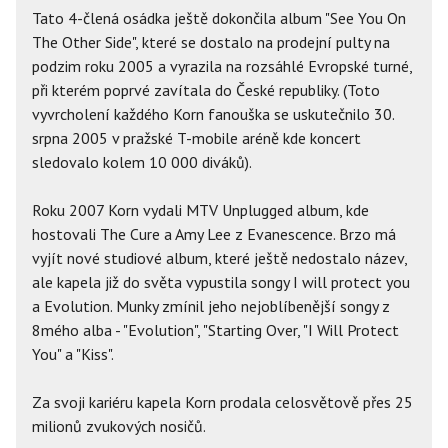
Tato 4-člená osádka ještě dokončila album "See You On
The Other Side", které se dostalo na prodejní pulty na
podzim roku 2005 a vyrazila na rozsáhlé Evropské turné,
při kterém poprvé zavítala do České republiky. (Toto
vyvrcholení každého Korn fanouška se uskutečnilo 30.
srpna 2005 v pražské T-mobile aréně kde koncert
sledovalo kolem 10 000 diváků).
Roku 2007 Korn vydali MTV Unplugged album, kde
hostovali The Cure a Amy Lee z Evanescence. Brzo má
vyjít nové studiové album, které ještě nedostalo název,
ale kapela již do světa vypustila songy I will protect you
a Evolution. Munky zmínil jeho nejoblíbenější songy z
8mého alba - "Evolution", "Starting Over, "I Will Protect
You" a "Kiss".
Za svoji kariéru kapela Korn prodala celosvětově přes 25
milionů zvukových nosičů.