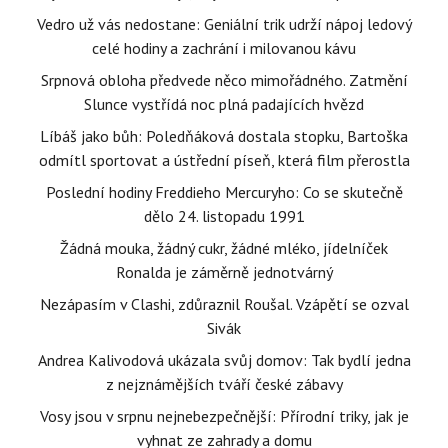
Vedro už vás nedostane: Geniální trik udrží nápoj ledový
celé hodiny a zachrání i milovanou kávu
Srpnová obloha předvede něco mimořádného. Zatmění
Slunce vystřídá noc plná padajících hvězd
Líbáš jako bůh: Poledňáková dostala stopku, Bartoška
odmítl sportovat a ústřední píseň, která film přerostla
Poslední hodiny Freddieho Mercuryho: Co se skutečně
dělo 24. listopadu 1991
Žádná mouka, žádný cukr, žádné mléko, jídelníček
Ronalda je záměrně jednotvárný
Nezápasím v Clashi, zdůraznil Roušal. Vzápětí se ozval
Sivák
Andrea Kalivodová ukázala svůj domov: Tak bydlí jedna
z nejznámějších tváří české zábavy
Vosy jsou v srpnu nejnebezpečnější: Přírodní triky, jak je
vyhnat ze zahrady a domu