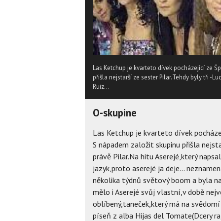
Las Ketchup je kvarteto dívek pocházející ze Šp
přišla nejstarší ze sester Pilar.Tehdy byly tři -
Ruiz...
O-skupine
Las Ketchup je kvarteto dívek pocházej
S nápadem založit skupinu přišla nejstar
právě Pilar.Na hitu Aserejé,který naps
jazyk,proto aserejé ja deje... nezname
několika týdnů světový boom a byla 
mělo i Aserejé svůj vlastní,v době nej
oblíbený,taneček,který má na svědomí n
píseň z alba Hijas del Tomate(Dcery ra