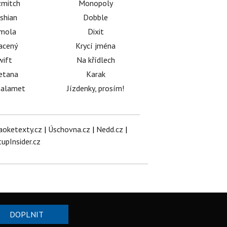
mitch
Monopoly
shian
Dobble
émola
Dixit
acený
Krycí jména
wift
Na křídlech
etana
Karak
halamet
Jízdenky, prosím!
aoketexty.cz
|
Úschovna.cz
|
Nedd.cz
|
tupInsider.cz
DOPLNIT