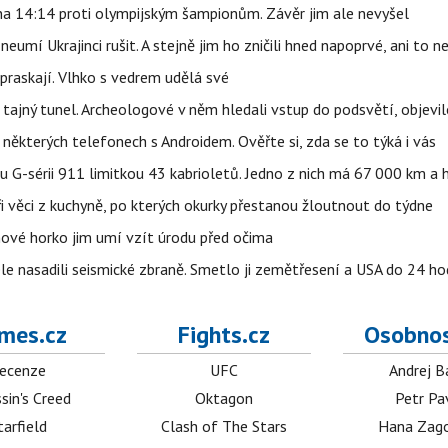
 na 14:14 proti olympijským šampionům. Závěr jim ale nevyšel
eumí Ukrajinci rušit. A stejně jim ho zničili hned napoprvé, ani to n
praskají. Vlhko s vedrem udělá své
ajný tunel. Archeologové v něm hledali vstup do podsvětí, objevi
ěkterých telefonech s Androidem. Ověřte si, zda se to týká i vás
u G-sérii 911 limitkou 43 kabrioletů. Jedno z nich má 67 000 km a
ři věci z kuchyně, po kterých okurky přestanou žloutnout do týdne
pnové horko jim umí vzít úrodu před očima
e nasadili seismické zbraně. Smetlo ji zemětřesení a USA do 24 hod
mes.cz
Fights.cz
Osobnos
ecenze
UFC
Andrej B
sin's Creed
Oktagon
Petr Pa
tarfield
Clash of The Stars
Hana Zag