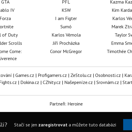
GTA
PFL
Kazma Kaz
iablo IV
KSW
Kim Karda
Forza
I am Figter
Karlos V
ortnite
Sumó
Marek Ztr
l of Duty
Karlos Vémola
Taylor S
lder Scrolls
Jiří Procházka
Emma Sm
dome Come:
Conor McGregor
Timothée C
iverence
tování
|
Games.cz
|
Profigamers.cz
|
ZeStolu.cz
|
Osobnosti.cz
|
Kar
Fights.cz
|
Dokina.cz
|
CZhity.cz
|
Našepeníze.cz
|
Srovnám.cz
|
Star
Partneři: Heroine
li?
Stačí se jen
zaregistrovat
a můžete tuto databázi