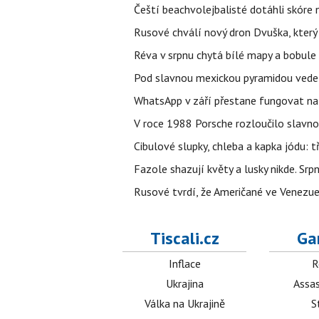
Čeští beachvolejbalisté dotáhli skóre
Rusové chválí nový dron Dvuška, který n
Réva v srpnu chytá bílé mapy a bobule 
Pod slavnou mexickou pyramidou vede t
WhatsApp v září přestane fungovat na n
V roce 1988 Porsche rozloučilo slavno
Cibulové slupky, chleba a kapka jódu: t
Fazole shazují květy a lusky nikde. Sr
Rusové tvrdí, že Američané ve Venezuel
Tiscali.cz
Ga
Inflace
R
Ukrajina
Assas
Válka na Ukrajině
S