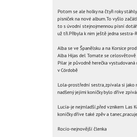
Potom se ale holky na čtyři roky stáhl
písniček na nové album.To vyšlo zač
to s úvodní stejnojmennou písní dotáhl
už tři.Přibyla k nim ještě jedna sestra-
Alba se ve Španělsku a na Korsice prod
Alba Hijas del Tomate se celosvětově 
Pilar je původně herečka vystudovaná
v Córdobě
Lola-prostřední sestra,zpívala si jako 
nadšený jejími koníčky bylo dříve zpívá
Lucía-je nejmladší,před vznikem Las 
koníčky dříve také zpěv a tanec,pracuje
Rocío-nejnovější členka