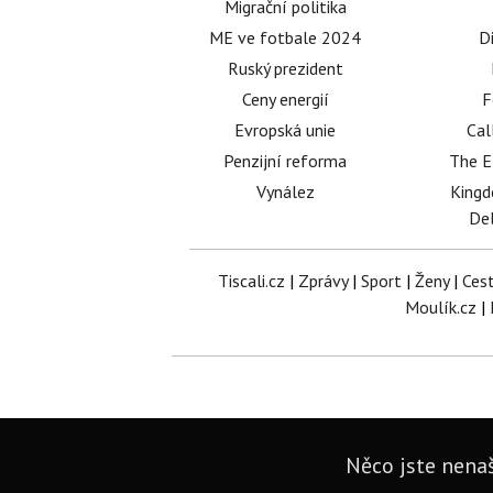
Migrační politika
ME ve fotbale 2024
D
Ruský prezident
Ceny energií
F
Evropská unie
Cal
Penzijní reforma
The E
Vynález
King
Del
Tiscali.cz
|
Zprávy
|
Sport
|
Ženy
|
Ces
Moulík.cz
|
Něco jste nenaš