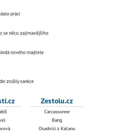
edalo práci
lo se něco zajímavějšího
 hledá nového majitele
in zrušily sankce
ti.cz
Zestolu.cz
abiš
Carcassonne
vel
Bang
orová
Osadníci z Katanu