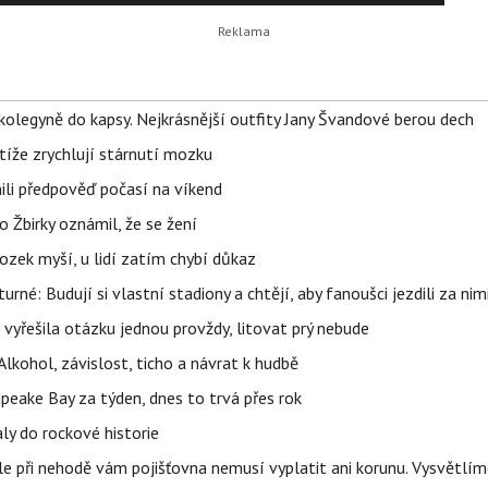
olegyně do kapsy. Nejkrásnější outfity Jany Švandové berou dech
íže zrychlují stárnutí mozku
ili předpověď počasí na víkend
 Žbirky oznámil, že se žení
ozek myší, u lidí zatím chybí důkaz
urné: Budují si vlastní stadiony a chtějí, aby fanoušci jezdili za nim
 vyřešila otázku jednou provždy, litovat prý nebude
Alkohol, závislost, ticho a návrat k hudbě
apeake Bay za týden, dnes to trvá přes rok
ly do rockové historie
e při nehodě vám pojišťovna nemusí vyplatit ani korunu. Vysvětlím