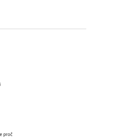
i
e proč