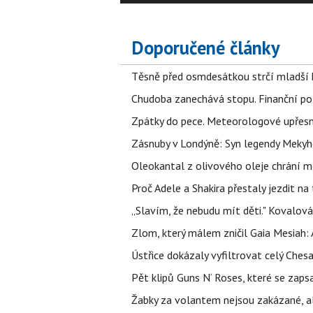
Doporučené články
Těsně před osmdesátkou strčí mladší k
Chudoba zanechává stopu. Finanční pot
Zpátky do pece. Meteorologové upřesn
Zásnuby v Londýně: Syn legendy Mekyho
Oleokantal z olivového oleje chrání m
Proč Adele a Shakira přestaly jezdit na t
„Slavím, že nebudu mít děti." Kovalová
Zlom, který málem zničil Gaia Mesiah: 
Ústřice dokázaly vyfiltrovat celý Ches
Pět klipů Guns N‘ Roses, které se zapsa
Žabky za volantem nejsou zakázané, al