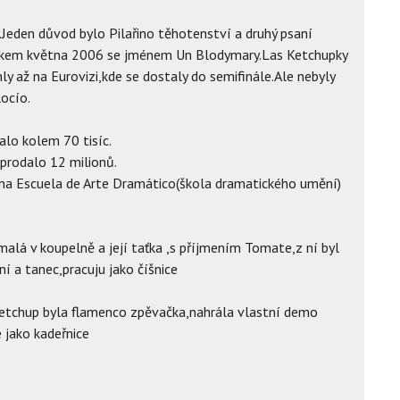
y.Jeden důvod bylo Pilařino těhotenství a druhý psaní
átkem května 2006 se jménem Un Blodymary.Las Ketchupky
y až na Eurovizi,kde se dostaly do semifinále.Ale nebyly
Rocío.
alo kolem 70 tisíc.
prodalo 12 milionů.
 na Escuela de Arte Dramático(škola dramatického umění)
malá v koupelně a její taťka ,s příjmením Tomate,z ní byl
ní a tanec,pracuju jako číšnice
Ketchup byla flamenco zpěvačka,nahrála vlastní demo
 jako kadeřnice