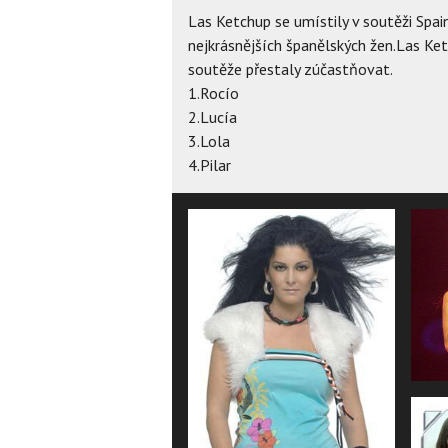
Las Ketchup se umístily v soutěži Spai
nejkrásnějších španělských žen.Las Ke
soutěže přestaly zúčastňovat.
1.Rocío
2.Lucía
3.Lola
4.Pilar