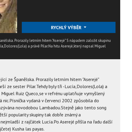
RYCHLÝ VÝBĚR
anělska. Prorazily letrním hitem "Aserejé" S nápadem založit skupinu
Lucía,Dolores(Lola) a právě Pilar.Na hitu Aserejé,který napsal Miguel
ící ze Španělska. Prorazily letrním hitem "Aserejé"
ší ze sester Pilar.Tehdy byly tři -Lucía,Dolores(Lola) a
al Miguel Ruiz Queco,se v refrénu uplatňuje vymyšlený
ná nic.Písnička vydaná v červenci 2002 způsobila do
nazývána novodobou Lambadou.Stejně jako tento song
větší popularity skupiny tak dobře známý a
ejmladší z rajčátek Lucía.Po Aserejé přišla na řadu další
jčete) Kusha las payas.