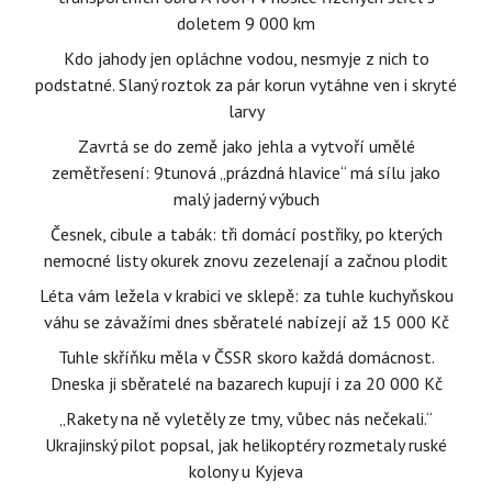
doletem 9 000 km
Kdo jahody jen opláchne vodou, nesmyje z nich to
podstatné. Slaný roztok za pár korun vytáhne ven i skryté
larvy
Zavrtá se do země jako jehla a vytvoří umělé
zemětřesení: 9tunová „prázdná hlavice“ má sílu jako
malý jaderný výbuch
Česnek, cibule a tabák: tři domácí postřiky, po kterých
nemocné listy okurek znovu zezelenají a začnou plodit
Léta vám ležela v krabici ve sklepě: za tuhle kuchyňskou
váhu se závažími dnes sběratelé nabízejí až 15 000 Kč
Tuhle skříňku měla v ČSSR skoro každá domácnost.
Dneska ji sběratelé na bazarech kupují i za 20 000 Kč
„Rakety na ně vyletěly ze tmy, vůbec nás nečekali.“
Ukrajinský pilot popsal, jak helikoptéry rozmetaly ruské
kolony u Kyjeva