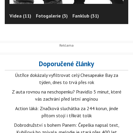
Videa (11)
Fotogalerie (3)
Fanklub (31)
Doporučené články
Ústřice dokázaly vyfiltrovat celý Chesapeake Bay za
týden, dnes to trvá přes rok
Z auta rovnou na neschopenku? Pravidlo 5 minut, které
vás zachrání před letní angínou
Action láká: Značková sluchátka za 244 korun, jinde
přitom stojí i třikrát tolik
Dobrodružství s bohem Panem: Čepelka napsal text,
Kubišová ho zpívala, melodie je stará přes 400 let