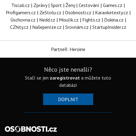
Tiscali.cz
|
Zprávy
|
Sport
|
Ženy
|
Cestování
|
Games.cz
|
Profigamers.cz
|
ZeStolu.cz
|
Osobnosti.cz
|
Karaoketexty.cz
|
Úschovna.cz
|
Nedd.cz
|
Moulík.cz
|
Fights.cz
|
Dokina.cz
|
CZhity.cz
|
Našepeníze.cz
|
Srovnám.cz
|
StartupInsider.cz
Partneři: Heroine
Něco jste nenašli?
Stačí se jen
zaregistrovat
a můžete tuto
databázi
DOPLNIT