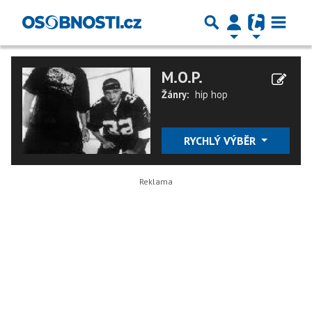
M.O.P.
Žánry:
hip hop
RYCHLÝ VÝBĚR