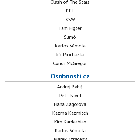
Clash of The Stars
PFL
KSW
I am Figter
Sumó
Karlos Vémola
Jiří Procházka
Conor McGregor
Osobnosti.cz
Andrej Babiš
Petr Pavel
Hana Zagorová
Kazma Kazmitch
Kim Kardashian
Karlos Vémola
Marek Ztracený