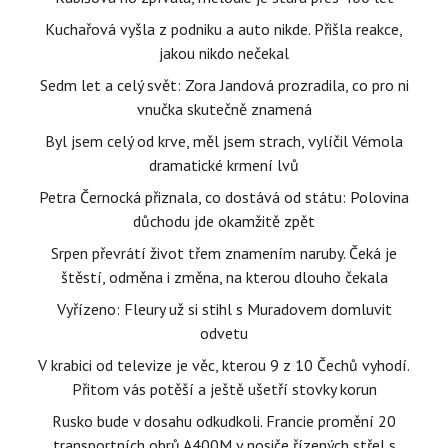
Kuchařová vyšla z podniku a auto nikde. Přišla reakce,
jakou nikdo nečekal
Sedm let a celý svět: Zora Jandová prozradila, co pro ni
vnučka skutečně znamená
Byl jsem celý od krve, měl jsem strach, vylíčil Vémola
dramatické krmení lvů
Petra Černocká přiznala, co dostává od státu: Polovina
důchodu jde okamžitě zpět
Srpen převrátí život třem znamením naruby. Čeká je
štěstí, odměna i změna, na kterou dlouho čekala
Vyřízeno: Fleury už si stihl s Muradovem domluvit
odvetu
V krabici od televize je věc, kterou 9 z 10 Čechů vyhodí.
Přitom vás potěší a ještě ušetří stovky korun
Rusko bude v dosahu odkudkoli. Francie promění 20
transportních obrů A400M v nosiče řízených střel s