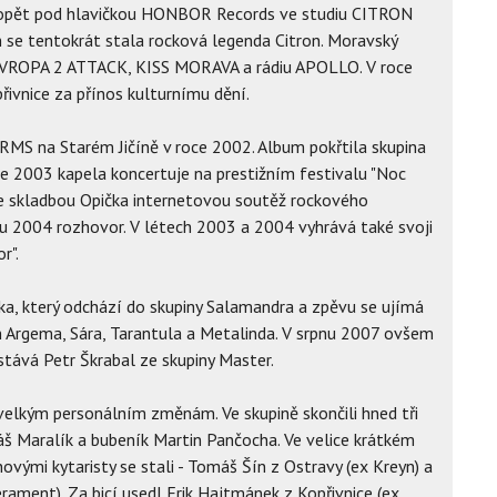
á opět pod hlavičkou HONBOR Records ve studiu CITRON
se tentokrát stala rocková legenda Citron. Moravský
u EVROPA 2 ATTACK, KISS MORAVA a rádiu APOLLO. V roce
ivnice za přínos kulturnímu dění.
 RMS na Starém Jičíně v roce 2002. Album pokřtila skupina
oce 2003 kapela koncertuje na prestižním festivalu "Noc
 se skladbou Opička internetovou soutěž rockového
nu 2004 rozhovor. V létech 2003 a 2004 vyhrává také svoji
r".
a, který odchází do skupiny Salamandra a zpěvu se ujímá
n Argema, Sára, Tarantula a Metalinda. V srpnu 2007 ovšem
tává Petr Škrabal ze skupiny Master.
 velkým personálním změnám. Ve skupině skončili hned tři
áš Maralík a bubeník Martin Pančocha. Ve velice krátkém
ovými kytaristy se stali - Tomáš Šín z Ostravy (ex Kreyn) a
ament). Za bicí usedl Erik Hajtmánek z Kopřivnice (ex