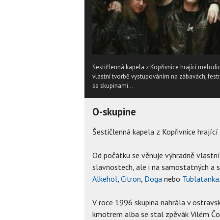
Šestičlenná kapela z Kopřivnice hrající melod
vlastní tvorbě vystupováním na zábavách, fest
se skupinami...
O-skupine
Šestičlenná kapela z Kopřivnice hrajíc
Od počátku se věnuje výhradně vlastní
slavnostech, ale i na samostatných a 
Alkehol
,
Citron
,
Doga
nebo
Tublatanka
V roce 1996 skupina nahrála v ostravs
kmotrem alba se stal zpěvák Vilém Čok