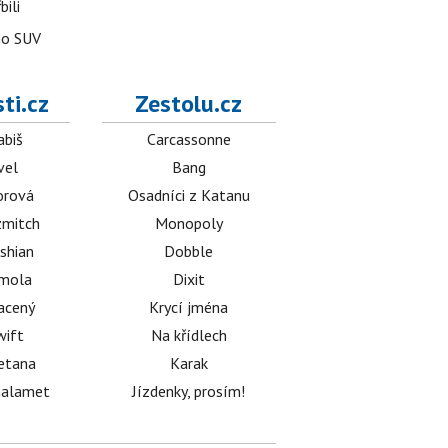
bili
ho SUV
ti.cz
Zestolu.cz
abiš
Carcassonne
vel
Bang
orová
Osadníci z Katanu
mitch
Monopoly
shian
Dobble
émola
Dixit
acený
Krycí jména
wift
Na křídlech
etana
Karak
halamet
Jízdenky, prosím!