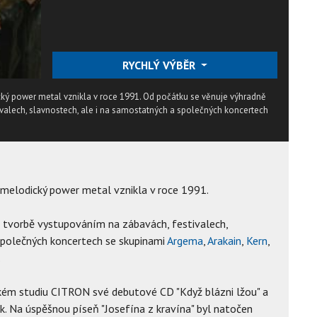
RYCHLÝ VÝBĚR
ický power metal vznikla v roce 1991. Od počátku se věnuje výhradně
ivalech, slavnostech, ale i na samostatných a společných koncertech
í melodický power metal vznikla v roce 1991.
 tvorbě vystupováním na zábavách, festivalech,
společných koncertech se skupinami
Argema
,
Arakain
,
Kern
,
.
kém studiu CITRON své debutové CD "Když blázni lžou" a
. Na úspěšnou píseň "Josefína z kravína" byl natočen