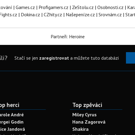
tování
|
Games.cz
|
Profigamers.cz
|
ZeStolu.cz
|
Osobnosti.cz
|
Kar
Fights.cz
|
Dokina.cz
|
CZhity.cz
|
Našepeníze.cz
|
Srovnám.cz
|
Star
Partneři: Heroine
li?
Stačí se jen
zaregistrovat
a můžete tuto databázi
op herci
Top zpěváci
arole André
Miley Cyrus
ergei Godin
Hana Zagorová
lice Jandová
Shakira