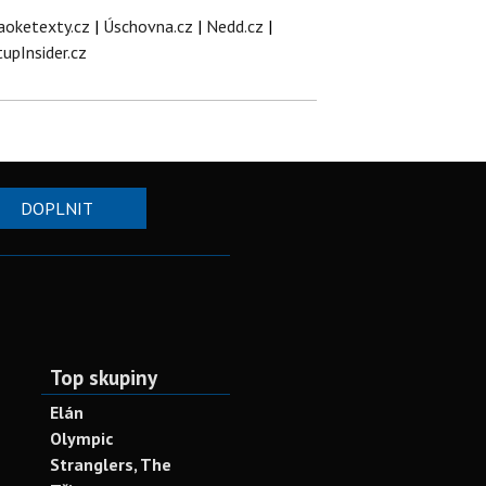
aoketexty.cz
|
Úschovna.cz
|
Nedd.cz
|
tupInsider.cz
DOPLNIT
Top skupiny
Elán
Olympic
Stranglers, The