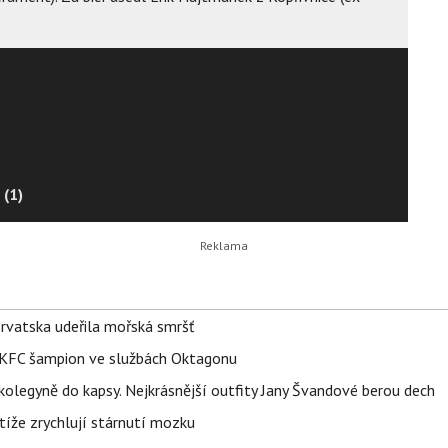
 (1)
orvatska udeřila mořská smršť
 BKFC šampion ve službách Oktagonu
olegyně do kapsy. Nejkrásnější outfity Jany Švandové berou dech
íže zrychlují stárnutí mozku