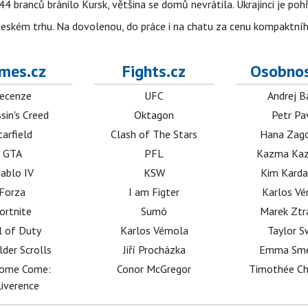
4 branců bránilo Kursk, většina se domů nevrátila. Ukrajinci je pohř
 českém trhu. Na dovolenou, do práce i na chatu za cenu kompaktní
mes.cz
Fights.cz
Osobnos
ecenze
UFC
Andrej B
sin's Creed
Oktagon
Petr Pa
tarfield
Clash of The Stars
Hana Zag
GTA
PFL
Kazma Kaz
iablo IV
KSW
Kim Karda
Forza
I am Figter
Karlos V
ortnite
Sumó
Marek Ztr
l of Duty
Karlos Vémola
Taylor S
lder Scrolls
Jiří Procházka
Emma Sm
dome Come:
Conor McGregor
Timothée C
iverence