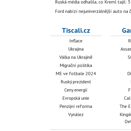
Ruská média odhalila, co Kreml tajil: 34
Ford nabízí nejuniverzálnější auto na
Tiscali.cz
Ga
Inflace
R
Ukrajina
Assas
Válka na Ukrajině
S
Migrační politika
ME ve fotbale 2024
D
Ruský prezident
Ceny energií
F
Evropská unie
Cal
Penzijní reforma
The E
Vynález
King
Del