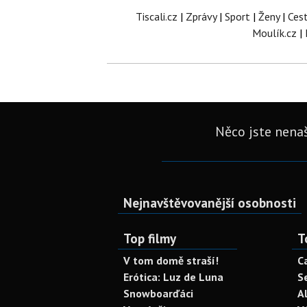
Tiscali.cz
|
Zprávy
|
Sport
|
Ženy
|
Ces
Moulík.cz
|
Něco jste nenaš
Nejnavštěvovanější osobnosti
Top filmy
T
V tom domě straší!
C
Erótica: Luz de Luna
S
Snowboarďáci
A