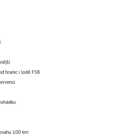
i
nější
od hranic i lodě FSB
červenci
 pohádku
 dosahu 100 km