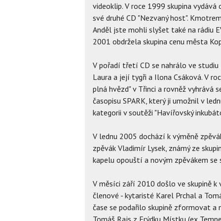
videoklip. V roce 1999 skupina vydáv
své druhé CD "Nezvaný host". Kmotrem 
Anděl jste mohli slyšet také na rádi
2001 obdržela skupina cenu města Kopř
V pořadí třetí CD se nahrálo ve studiu
Laura a její tygři a Ilona Csáková. V r
plná hvězd" v Třinci a rovněž vyhrává
časopisu SPARK, který ji umožnil v led
kategorii v soutěži "Havířovský inkubáto
V lednu 2005 dochází k výměně zpěvák
zpěvák Vladimír Lysek, známý ze skupi
kapelu opouští a novým zpěvákem se s
V měsíci září 2010 došlo ve skupině k
členové - kytaristé Karel Prchal a Tom
čase se podařilo skupině zformovat a n
Tomáš Rajs z Frýdku Místku (ex Temper