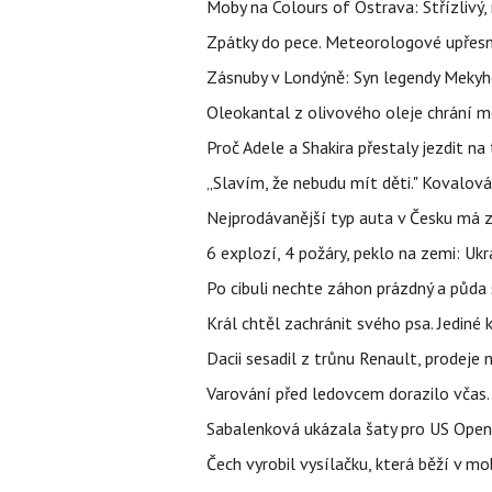
Moby na Colours of Ostrava: Střízlivý, 
Zpátky do pece. Meteorologové upřesn
Zásnuby v Londýně: Syn legendy Mekyho
Oleokantal z olivového oleje chrání m
Proč Adele a Shakira přestaly jezdit na t
„Slavím, že nebudu mít děti." Kovalová
Nejprodávanější typ auta v Česku má zá
6 explozí, 4 požáry, peklo na zemi: Ukr
Po cibuli nechte záhon prázdný a půda 
Král chtěl zachránit svého psa. Jediné
Dacii sesadil z trůnu Renault, prodeje
Varování před ledovcem dorazilo včas.
Sabalenková ukázala šaty pro US Open a f
Čech vyrobil vysílačku, která běží v m