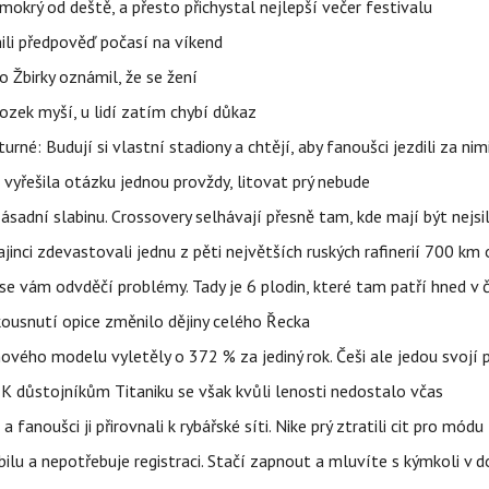
mokrý od deště, a přesto přichystal nejlepší večer festivalu
ili předpověď počasí na víkend
 Žbirky oznámil, že se žení
ozek myší, u lidí zatím chybí důkaz
urné: Budují si vlastní stadiony a chtějí, aby fanoušci jezdili za nim
 vyřešila otázku jednou provždy, litovat prý nebude
sadní slabinu. Crossovery selhávají přesně tam, kde mají být nejsil
ajinci zdevastovali jednu z pěti největších ruských rafinerií 700 km 
se vám odvděčí problémy. Tady je 6 plodin, které tam patří hned v 
 kousnutí opice změnilo dějiny celého Řecka
 nového modelu vyletěly o 372 % za jediný rok. Češi ale jedou svojí
 K důstojníkům Titaniku se však kvůli lenosti nedostalo včas
anoušci ji přirovnali k rybářské síti. Nike prý ztratili cit pro módu
obilu a nepotřebuje registraci. Stačí zapnout a mluvíte s kýmkoli v