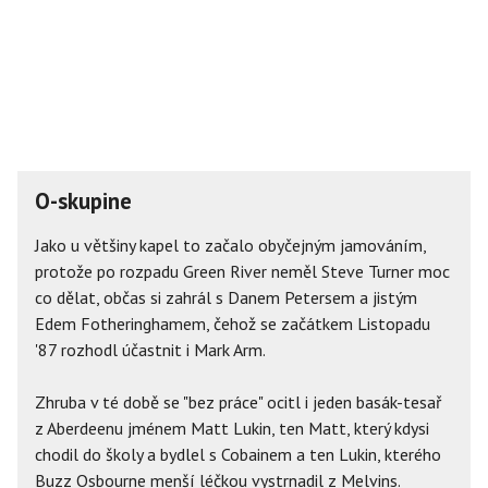
O-skupine
Jako u většiny kapel to začalo obyčejným jamováním,
protože po rozpadu Green River neměl Steve Turner moc
co dělat, občas si zahrál s Danem Petersem a jistým
Edem Fotheringhamem, čehož se začátkem Listopadu
'87 rozhodl účastnit i Mark Arm.
Zhruba v té době se "bez práce" ocitl i jeden basák-tesař
z Aberdeenu jménem Matt Lukin, ten Matt, který kdysi
chodil do školy a bydlel s Cobainem a ten Lukin, kterého
Buzz Osbourne menší léčkou vystrnadil z Melvins.