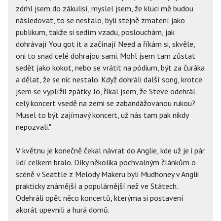
zdrhl jsem do zákulisí, myslel jsem, že kluci mě budou
následovat, to se nestalo, byli stejně zmatení jako
publikum, takže si sedím vzadu, poslouchám, jak
dohrávají You got it a začínají Need a říkám si, skvěle,
oni to snad celé dohrajou sami. Mohl jsem tam zůstat
sedět jako kokot, nebo se vrátit na pódium, být za čuráka
a dělat, že se nic nestalo. Když dohráli další song, krotce
jsem se vyplížil zpátky. Jo, říkal jsem, že Steve odehrál
celý koncert vsedě na zemi se zabandážovanou rukou?
Musel to být zajímavý koncert, už nás tam pak nikdy
nepozvali."
V květnu je konečně čekal návrat do Anglie, kde už je i pár
lidí celkem bralo. Díky několika pochvalným článkům o
scéně v Seattle z Melody Makeru byli Mudhoney v Anglii
prakticky známější a populárnější než ve Státech.
Odehráli opět něco koncertů, kterýma si postavení
akorát upevnili a hurá domů.