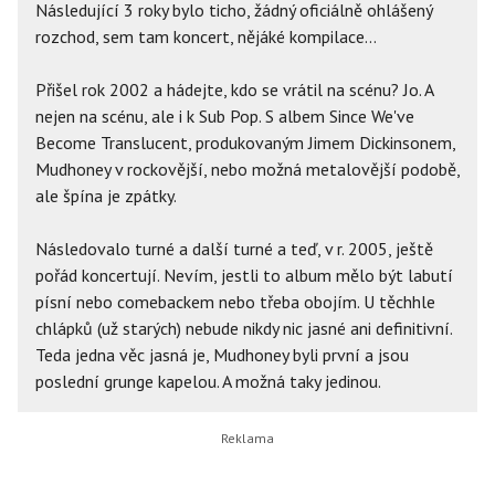
Následující 3 roky bylo ticho, žádný oficiálně ohlášený
rozchod, sem tam koncert, nějáké kompilace...
Přišel rok 2002 a hádejte, kdo se vrátil na scénu? Jo. A
nejen na scénu, ale i k Sub Pop. S albem Since We've
Become Translucent, produkovaným Jimem Dickinsonem,
Mudhoney v rockovější, nebo možná metalovější podobě,
ale špína je zpátky.
Následovalo turné a další turné a teď, v r. 2005, ještě
pořád koncertují. Nevím, jestli to album mělo být labutí
písní nebo comebackem nebo třeba obojím. U těchhle
chlápků (už starých) nebude nikdy nic jasné ani definitivní.
Teda jedna věc jasná je, Mudhoney byli první a jsou
poslední grunge kapelou. A možná taky jedinou.