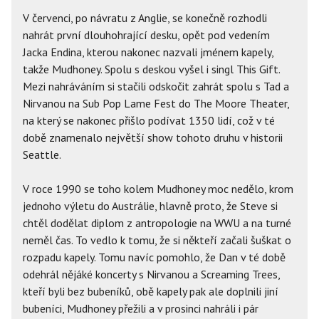
V červenci, po návratu z Anglie, se konečně rozhodli
nahrát první dlouhohrající desku, opět pod vedením
Jacka Endina, kterou nakonec nazvali jménem kapely,
takže Mudhoney. Spolu s deskou vyšel i singl This Gift.
Mezi nahráváním si stačili odskočit zahrát spolu s Tad a
Nirvanou na Sub Pop Lame Fest do The Moore Theater,
na který se nakonec přišlo podívat 1350 lidí, což v té
době znamenalo největší show tohoto druhu v historii
Seattle.
V roce 1990 se toho kolem Mudhoney moc nedělo, krom
jednoho výletu do Austrálie, hlavně proto, že Steve si
chtěl dodělat diplom z antropologie na WWU a na turné
neměl čas. To vedlo k tomu, že si někteří začali šuškat o
rozpadu kapely. Tomu navíc pomohlo, že Dan v té době
odehrál nějáké koncerty s Nirvanou a Screaming Trees,
kteří byli bez bubeníků, obě kapely pak ale doplnili jiní
bubeníci, Mudhoney přežili a v prosinci nahráli i pár