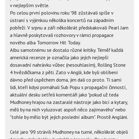
v nejlepším světle.
Po celou první polovinu roku '98 zůstávali spíše v
ústraní s výjimkou několika koncertů na západním
pobřeží. V srpnu a září několikrát předskakovali Pearl Jam
a hlavně poskytovali rozhovory v rámci propagace
nového alba Tomorrow Hit Today.
Albu samotnému se dostalo různé kritiky. Téměř každá
americká recenze je označila jako jejich nejlepší
dosavadní nahrávku vůbec (nesouhlasím), Rolling Stone
4 hvězdičkama z pěti. Zato v Anglii, kde byli oblíbení
dávno před úspěchem doma, jim dali co proto. Ti samí
lidi, kteří kdysi pomáhali Sub Popu s propagační činností,
aktuální desku setřeli komentáři jako "pokud už teda
Mudhoney hrajou na zastaralé nástroje jako bicí a kytary,
měli by na nich vyluzovat aspoň něco zajímavého" nebo
"tohle by mělo být jejich poslední album". Prostě Angláni.
Celé jaro '99 strávili Mudhoney na turné, několikrát objeli