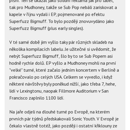
písní. Ten se ukázal jako solidní reklama jak pro label,
tak pro Mudhoney, takže se Sub Pop nebáli zariskovat a
kapele v říjnu vydali i EP, pojmenované po efektu
Superfuzz Bigmuff. To bylo později znovuvydáno jako
Superfuzz Bigmuff (plus early singles).
V té samé době jim vyšlo taky pár různých skladeb na
několika kompilacích labelu. Je užitečné si uvědomit, že
nebýt Superfuzz Bigmuff, šlo by to se Sub Popem asi
hodně rychle dolů. EP vyšlo a Mudhoney mohli na první
"velké" turné, které začalo jedním koncertem v Berlíně a
pokračovalo po celých USA. Celkem se vyvedlo, i když
některé návštěvy byly poněkud nižší, jako třeba 7, hehe,
lidí v Lexingtonu, naopak Fillmore Auditorium v San
Francisco zaplnilo 1100 lidí.
Na jaře odjeli na dlouhé turné po Evropě, na kterém
prvních pár týdnů předskakovali Sonic Youth. V Evropě je
čekalo vlastně totéž, jako později i ostatní křiklouny ze