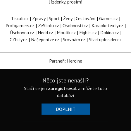
Jízdenky, prosím!
Tiscali.cz
|
Zprávy
|
Sport
|
Ženy
|
Cestování
|
Games.cz
|
Profigamers.cz
|
ZeStolu.cz
|
Osobnosti.cz
|
Karaoketexty.cz
|
Úschovna.cz
|
Nedd.cz
|
Moulík.cz
|
Fights.cz
|
Dokina.cz
|
CZhity.cz
|
Našepeníze.cz
|
Srovnám.cz
|
StartupInsider.cz
Partneři: Heroine
Něco jste nenašli?
Stačí se jen
zaregistrovat
a můžete tuto
databázi
DOPLNIT