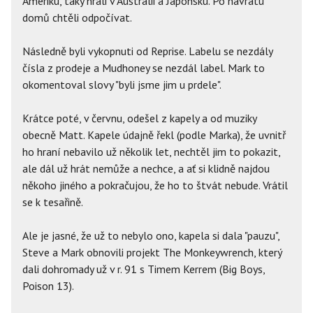
Ameriku, taky hráli v Austrálii a Japonsku. Po návratu
domů chtěli odpočívat.
Následně byli vykopnuti od Reprise. Labelu se nezdály
čísla z prodeje a Mudhoney se nezdál label. Mark to
okomentoval slovy "byli jsme jim u prdele".
Krátce poté, v červnu, odešel z kapely a od muziky
obecně Matt. Kapele údajně řekl (podle Marka), že uvnitř
ho hraní nebavilo už několik let, nechtěl jim to pokazit,
ale dál už hrát nemůže a nechce, a ať si klidně najdou
někoho jiného a pokračujou, že ho to štvát nebude. Vrátil
se k tesařině.
Ale je jasné, že už to nebylo ono, kapela si dala "pauzu",
Steve a Mark obnovili projekt The Monkeywrench, který
dali dohromady už v r. 91 s Timem Kerrem (Big Boys,
Poison 13).