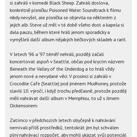
si zahráli v komedii Black Sheep. Zahráli doslova,
konkrétně písničku Poisoned Water. Soundtrack k filmu
nikdy nevyšel, ale písnička se objevila na některém z
jejich alb. Steve už měl v té době všeho dost a kapela si
dala pauzu, během které hráli jenom sporadicky a
vymýšleli další album nějakých béčkových skladeb a rarit.
V letech '96 a '97 téměř nehráli, později začali
koncertovat aspoň v Seattle, občas pod krycím názvem
Beneath the Valley of the Underdog a to hráli vždy
jenom nové a nevydané věci. V prosinci si zahráli v
Crocodile Cafe (Seattle) pod jménem Mudhoney, protože
slavili 10. výročí, i když trochu předčasně, protože později
měli nahrávat další album v Memphisu, to už s Jimem
Dickensonem.
Zatímco v předchozích letech obyčejně k nahrávání
nemívali příliš prostředků, tentokrát jim byl schválen
plný nahrávací rozpočet, aby mohli ukázat svůj potenciál