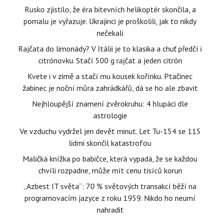
Rusko zjistilo, že éra bitevních helikoptér skončila, a
pomalu je vyřazuje. Ukrajinci je proškolili, jak to nikdy
nečekali
Rajčata do limonády? V Itálii je to klasika a chuť předčí i
citrónovku. Stačí 500 g rajčat a jeden citrón
Kvete i v zimě a stačí mu kousek kořínku. Ptačinec
žabinec je noční můra zahrádkářů, dá se ho ale zbavit
Nejhloupější znamení zvěrokruhu: 4 hlupáci dle
astrologie
Ve vzduchu vydržel jen devět minut. Let Tu-154 se 115
lidmi skončil katastrofou
Maličká knížka po babičce, která vypadá, že se každou
chvíli rozpadne, může mít cenu tisíců korun
„Azbest IT světa“: 70 % světových transakcí běží na
programovacím jazyce z roku 1959. Nikdo ho neumí
nahradit