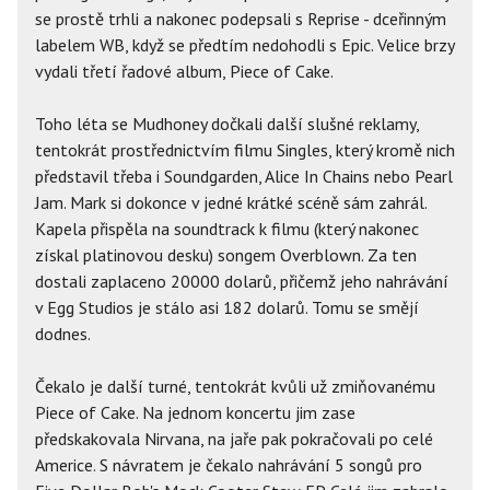
se prostě trhli a nakonec podepsali s Reprise - dceřinným
labelem WB, když se předtím nedohodli s Epic. Velice brzy
vydali třetí řadové album, Piece of Cake.
Toho léta se Mudhoney dočkali další slušné reklamy,
tentokrát prostřednictvím filmu Singles, který kromě nich
představil třeba i Soundgarden, Alice In Chains nebo Pearl
Jam. Mark si dokonce v jedné krátké scéně sám zahrál.
Kapela přispěla na soundtrack k filmu (který nakonec
získal platinovou desku) songem Overblown. Za ten
dostali zaplaceno 20000 dolarů, přičemž jeho nahrávání
v Egg Studios je stálo asi 182 dolarů. Tomu se smějí
dodnes.
Čekalo je další turné, tentokrát kvůli už zmiňovanému
Piece of Cake. Na jednom koncertu jim zase
předskakovala Nirvana, na jaře pak pokračovali po celé
Americe. S návratem je čekalo nahrávání 5 songů pro