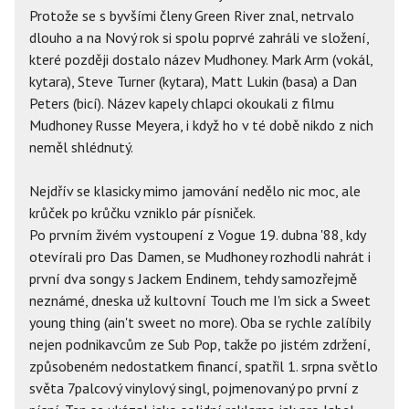
Protože se s byvšími členy Green River znal, netrvalo
dlouho a na Nový rok si spolu poprvé zahráli ve složení,
které později dostalo název Mudhoney. Mark Arm (vokál,
kytara), Steve Turner (kytara), Matt Lukin (basa) a Dan
Peters (bicí). Název kapely chlapci okoukali z filmu
Mudhoney Russe Meyera, i když ho v té době nikdo z nich
neměl shlédnutý.
Nejdřív se klasicky mimo jamování nedělo nic moc, ale
krůček po krůčku vzniklo pár písniček.
Po prvním živém vystoupení z Vogue 19. dubna '88, kdy
otevírali pro Das Damen, se Mudhoney rozhodli nahrát i
první dva songy s Jackem Endinem, tehdy samozřejmě
neznámé, dneska už kultovní Touch me I'm sick a Sweet
young thing (ain't sweet no more). Oba se rychle zalíbily
nejen podnikavcům ze Sub Pop, takže po jistém zdržení,
způsobeném nedostatkem financí, spatřil 1. srpna světlo
světa 7palcový vinylový singl, pojmenovaný po první z