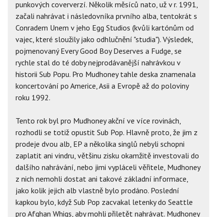
punkových coververzí. Několik měsíců nato, už v r. 1991,
začali nahrávat i následovníka prvního alba, tentokrát s
Conradem Unem v jeho Egg Studios (kvůli kartónům od
vajec, které sloužily jako odhlučnění "studia"). Výsledek,
pojmenovaný Every Good Boy Deserves a Fudge, se
rychle stal do té doby nejprodávanější nahrávkou v
historii Sub Popu. Pro Mudhoney tahle deska znamenala
koncertování po Americe, Asii a Evropě až do poloviny
roku 1992.
Tento rok byl pro Mudhoney akční ve více rovinách,
rozhodli se totiž opustit Sub Pop. Hlavně proto, že jim z
prodeje dvou alb, EP a několika singlů nebyli schopni
zaplatit ani vindru, většinu zisku okamžitě investovali do
dalšího nahrávání, nebo jimi vypláceli věřitele, Mudhoney
z nich nemohli dostat ani takové základní informace,
jako kolik jejich alb vlastně bylo prodáno. Poslední
kapkou bylo, když Sub Pop zacvakal letenky do Seattle
pro Afghan Whigs, aby mohli přiletět nahrávat. Mudhoney