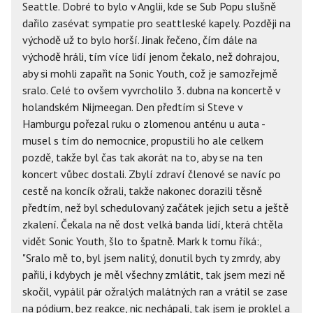
Seattle. Dobré to bylo v Anglii, kde se Sub Popu slušně
dařilo zasévat sympatie pro seattleské kapely. Později na
východě už to bylo horší. Jinak řečeno, čím dále na
východě hráli, tím více lidí jenom čekalo, než dohrajou,
aby si mohli zapařit na Sonic Youth, což je samozřejmě
sralo. Celé to ovšem vyvrcholilo 3. dubna na koncertě v
holandském Nijmeegan. Den předtím si Steve v
Hamburgu pořezal ruku o zlomenou anténu u auta -
musel s tím do nemocnice, propustili ho ale celkem
pozdě, takže byl čas tak akorát na to, aby se na ten
koncert vůbec dostali. Zbylí zdraví členové se navíc po
cestě na koncík ožrali, takže nakonec dorazili těsně
předtím, než byl schedulovaný začátek jejich setu a ještě
zkalení. Čekala na ně dost velká banda lidí, která chtěla
vidět Sonic Youth, šlo to špatně. Mark k tomu říká:,
"Sralo mě to, byl jsem nalitý, donutil bych ty zmrdy, aby
pařili, i kdybych je měl všechny zmlátit, tak jsem mezi ně
skočil, vypálil pár ožralých malátných ran a vrátil se zase
na pódium, bez reakce, nic nechápali, tak jsem je proklel a