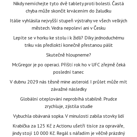
Nikdy nemíchejte tyto dvě tablety proti bolesti. Častá
chyba může skončit krvácením do žaludku
Itálie vyhlásila nejvyšší stupeň výstrahy ve všech velkých
městech. Vedra nepoleví ani v Česku
Lepíte se v horku ke stolu i k židli? Díky jednoduchému
triku vás předloktí konečně přestanou pálit
Skutečně hloupneme?
McGregor je po operaci. Příští rok ho v UFC zřejmě čeká
poslední tanec
V dubnu 2029 nás těsně mine asteroid. I průlet může mít
závažné následky
Globální oteplování neprobíhá stabilně. Prudce
zrychluje, zjistila studie
Vybuchla obávaná sopka. V minulosti zabila stovky lidí
Krabička za 125 Kč z Actionu ušetří tisíce za opraváře,
jindy stojí 10 000 Kč. Regál s nářadím je věčně prázdný