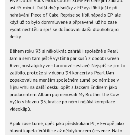
Five Dollar Bob's Mock Cooter Stew EP. Celé jim zabralo
asi 45 minut. Další dvě písničky z EP vystřihli ještě při
nahrávání Piece of Cake. Reprise se líbil nápad s EP, ale
když už to bylo dommluvené a připravené, už ho zase
vydat nechtěli a spíš se dožadovali další dlouhohrající
desky.
Během roku '93 si několikrát zahráli i společně s Pearl
Jam a sem tam ještě vystřihli pár kusů z období Green
River, nostalgicky ve staronové sestavě. Nejspíš se jim to
zalíbilo, protože si v dubnu '94 koncerty s Pearl JAm
zopakovali na menším společném turné, po němž se v
říjnu vrhli na další desku, opět s Jackem Endinem jako
producentem. Album pojmenovali My Brother the Cow.
Vyšlo v březnu '95, krátce po něm i nějáká kompilace
videoklipů.
A pak zase turné, opět jako předskokani PJ, v Evropě jako
hlavní kapela. Vrátili se až někdy koncem července. Nato