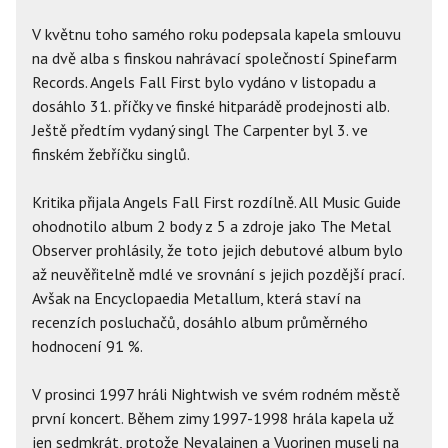
V květnu toho samého roku podepsala kapela smlouvu
na dvě alba s finskou nahrávací společností Spinefarm
Records. Angels Fall First bylo vydáno v listopadu a
dosáhlo 31. příčky ve finské hitparádě prodejnosti alb.
Ještě předtím vydaný singl The Carpenter byl 3. ve
finském žebříčku singlů.
Kritika přijala Angels Fall First rozdílně. All Music Guide
ohodnotilo album 2 body z 5 a zdroje jako The Metal
Observer prohlásily, že toto jejich debutové album bylo
až neuvěřitelně mdlé ve srovnání s jejich pozdější prací.
Avšak na Encyclopaedia Metallum, která staví na
recenzích posluchačů, dosáhlo album průměrného
hodnocení 91 %.
V prosinci 1997 hráli Nightwish ve svém rodném městě
první koncert. Během zimy 1997-1998 hrála kapela už
jen sedmkrát, protože Nevalainen a Vuorinen museli na