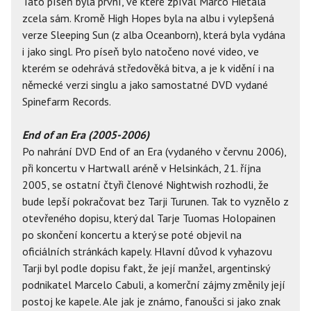
Tato píseň byla první, ve které zpíval Marco Hietala
zcela sám. Kromě High Hopes byla na albu i vylepšená
verze Sleeping Sun (z alba Oceanborn), která byla vydána
i jako singl. Pro píseň bylo natočeno nové video, ve
kterém se odehrává středověká bitva, a je k vidění i na
německé verzi singlu a jako samostatné DVD vydané
Spinefarm Records.
End of an Era (2005-2006)
Po nahrání DVD End of an Era (vydaného v červnu 2006),
při koncertu v Hartwall aréně v Helsinkách, 21. října
2005, se ostatní čtyři členové Nightwish rozhodli, že
bude lepší pokračovat bez Tarji Turunen. Tak to vyznělo z
otevřeného dopisu, který dal Tarje Tuomas Holopainen
po skončení koncertu a který se poté objevil na
oficiálních stránkách kapely. Hlavní důvod k vyhazovu
Tarji byl podle dopisu fakt, že její manžel, argentinský
podnikatel Marcelo Cabuli, a komerční zájmy změnily její
postoj ke kapele. Ale jak je známo, fanoušci si jako znak