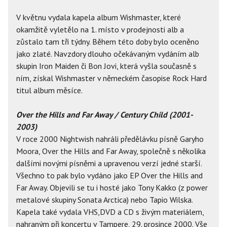
V květnu vydala kapela album Wishmaster, které
okamžitě vyletělo na 1. místo v prodejnosti alb a
zůstalo tam tři týdny. Během této doby bylo oceněno
jako zlaté. Navzdory dlouho očekávaným vydáním alb
skupin Iron Maiden či Bon Jovi, která vyšla současně s
ním, získal Wishmaster v německém časopise Rock Hard
titul album měsíce.
Over the Hills and Far Away / Century Child (2001-
2003)
V roce 2000 Nightwish nahráli předělávku písně Garyho
Moora, Over the Hills and Far Away, společně s několika
dalšími novými písněmi a upravenou verzí jedné starší.
Všechno to pak bylo vydáno jako EP Over the Hills and
Far Away. Objevili se tu i hosté jako Tony Kakko (z power
metalové skupiny Sonata Arctica) nebo Tapio Wilska.
Kapela také vydala VHS,DVD a CD s živým materiálem,
nahraným při koncertu v Tampere, 29. prosince 2000. Vše