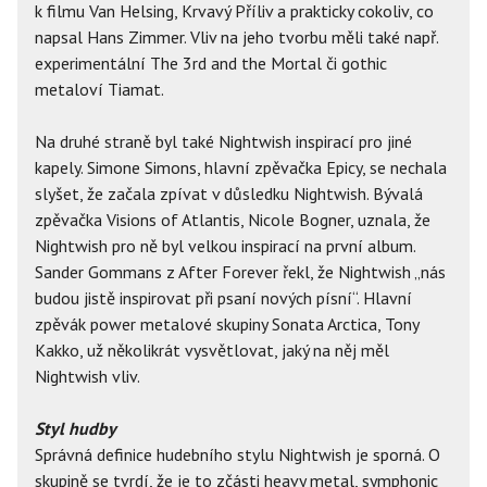
k filmu Van Helsing, Krvavý Příliv a prakticky cokoliv, co
napsal Hans Zimmer. Vliv na jeho tvorbu měli také např.
experimentální The 3rd and the Mortal či gothic
metaloví Tiamat.
Na druhé straně byl také Nightwish inspirací pro jiné
kapely. Simone Simons, hlavní zpěvačka Epicy, se nechala
slyšet, že začala zpívat v důsledku Nightwish. Bývalá
zpěvačka Visions of Atlantis, Nicole Bogner, uznala, že
Nightwish pro ně byl velkou inspirací na první album.
Sander Gommans z After Forever řekl, že Nightwish „nás
budou jistě inspirovat při psaní nových písní“. Hlavní
zpěvák power metalové skupiny Sonata Arctica, Tony
Kakko, už několikrát vysvětlovat, jaký na něj měl
Nightwish vliv.
Styl hudby
Správná definice hudebního stylu Nightwish je sporná. O
skupině se tvrdí, že je to zčásti heavy metal, symphonic