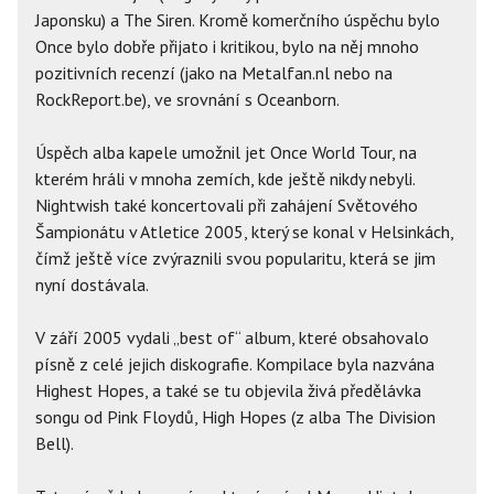
Japonsku) a The Siren. Kromě komerčního úspěchu bylo
Once bylo dobře přijato i kritikou, bylo na něj mnoho
pozitivních recenzí (jako na Metalfan.nl nebo na
RockReport.be), ve srovnání s Oceanborn.
Úspěch alba kapele umožnil jet Once World Tour, na
kterém hráli v mnoha zemích, kde ještě nikdy nebyli.
Nightwish také koncertovali při zahájení Světového
Šampionátu v Atletice 2005, který se konal v Helsinkách,
čímž ještě více zvýraznili svou popularitu, která se jim
nyní dostávala.
V září 2005 vydali „best of“ album, které obsahovalo
písně z celé jejich diskografie. Kompilace byla nazvána
Highest Hopes, a také se tu objevila živá předělávka
songu od Pink Floydů, High Hopes (z alba The Division
Bell).