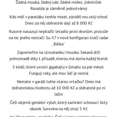
Žádná mouka, žádný cukr, žádné mléko, jídelníček
Ronalda je záměrně jednotvárný
Kdo měl v paneláku tenhle mixér, záviděl mu celý vchod.
Dnes za něj sběratelé dají až 8 000 Kč
Rusové nasazují nejdražší letadlo proti dronům, protože
na nic jiného nestačí. Su-57 v nové konfiguraci stačí radar
„Bělka“
Zapomeňte na strouhanku i housku. Sekaná drží
pohromadě díky 1 přísadě, kterou má doma každý řezník
5 kódů, které uvolní gigabajty v Gmailu za pár minut.
Fungují roky, ale moc lidí je nezná
Nemáte v garáži tuhle starou vrtačku? Dnes má
sběratelskou hodnotu až 10 000 Kč a sběratelé po ní
lační
Češi objevili geniální výluh, který zachrání schnoucí listy
okurek. Surovina na něj stojí 5 Kč