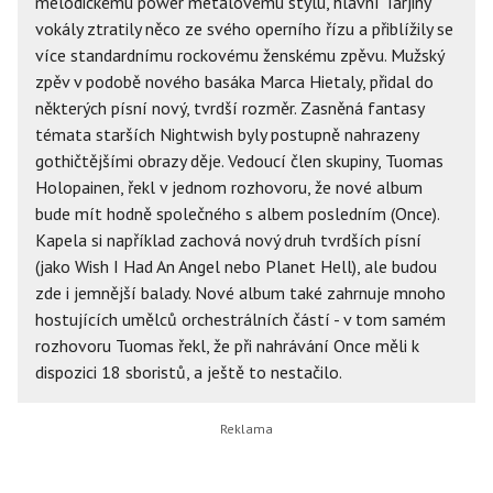
melodickému power metalovému stylu, hlavní Tarjiny
vokály ztratily něco ze svého operního řízu a přiblížily se
více standardnímu rockovému ženskému zpěvu. Mužský
zpěv v podobě nového basáka Marca Hietaly, přidal do
některých písní nový, tvrdší rozměr. Zasněná fantasy
témata starších Nightwish byly postupně nahrazeny
gothičtějšími obrazy děje. Vedoucí člen skupiny, Tuomas
Holopainen, řekl v jednom rozhovoru, že nové album
bude mít hodně společného s albem posledním (Once).
Kapela si například zachová nový druh tvrdších písní
(jako Wish I Had An Angel nebo Planet Hell), ale budou
zde i jemnější balady. Nové album také zahrnuje mnoho
hostujících umělců orchestrálních částí - v tom samém
rozhovoru Tuomas řekl, že při nahrávání Once měli k
dispozici 18 sboristů, a ještě to nestačilo.