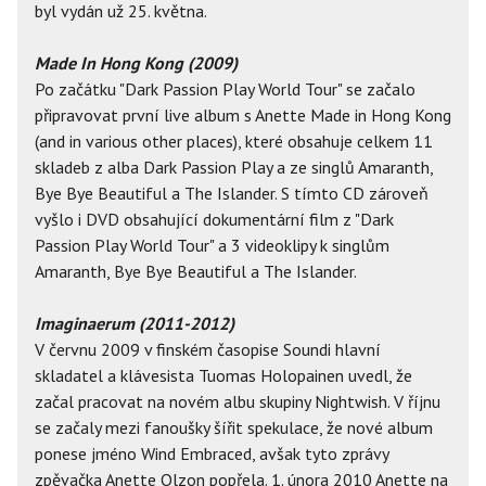
byl vydán už 25. května.
Made In Hong Kong (2009)
Po začátku "Dark Passion Play World Tour" se začalo
připravovat první live album s Anette Made in Hong Kong
(and in various other places), které obsahuje celkem 11
skladeb z alba Dark Passion Play a ze singlů Amaranth,
Bye Bye Beautiful a The Islander. S tímto CD zároveň
vyšlo i DVD obsahující dokumentární film z "Dark
Passion Play World Tour" a 3 videoklipy k singlům
Amaranth, Bye Bye Beautiful a The Islander.
Imaginaerum (2011-2012)
V červnu 2009 v finském časopise Soundi hlavní
skladatel a klávesista Tuomas Holopainen uvedl, že
začal pracovat na novém albu skupiny Nightwish. V říjnu
se začaly mezi fanoušky šířit spekulace, že nové album
ponese jméno Wind Embraced, avšak tyto zprávy
zpěvačka Anette Olzon popřela. 1. února 2010 Anette na