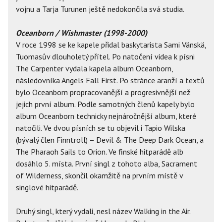
vojnu a Tarja Turunen ještě nedokončila svá studia.
Oceanborn / Wishmaster (1998-2000)
V roce 1998 se ke kapele přidal baskytarista Sami Vänskä,
Tuomasův dlouholetý přítel. Po natočení videa k písni
The Carpenter vydala kapela album Oceanborn,
následovníka Angels Fall First. Po stránce aranží a textů
bylo Oceanborn propracovanější a progresivnější než
jejich první album. Podle samotných členů kapely bylo
album Oceanborn technicky nejnáročnější album, které
natočili. Ve dvou písních se tu objevil i Tapio Wilska
(bývalý člen Finntroll) – Devil & The Deep Dark Ocean, a
The Pharaoh Sails to Orion. Ve finské hitparádě alb
dosáhlo 5. místa. První singl z tohoto alba, Sacrament
of Wilderness, skončil okamžitě na prvním místě v
singlové hitparádě.
Druhý singl, který vydali, nesl název Walking in the Air.