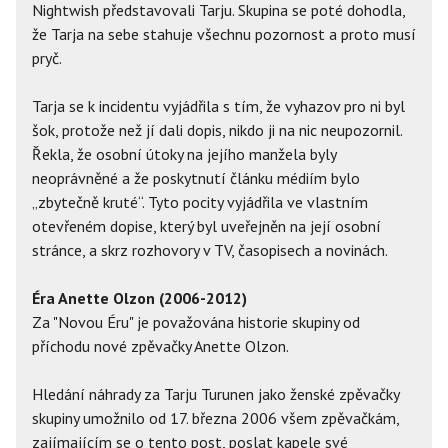
Nightwish představovali Tarju. Skupina se poté dohodla,
že Tarja na sebe stahuje všechnu pozornost a proto musí
pryč.
Tarja se k incidentu vyjádřila s tím, že vyhazov pro ni byl
šok, protože než jí dali dopis, nikdo ji na nic neupozornil.
Řekla, že osobní útoky na jejího manžela byly
neoprávněné a že poskytnutí článku médiím bylo
„zbytečně kruté“. Tyto pocity vyjádřila ve vlastním
otevřeném dopise, který byl uveřejněn na její osobní
stránce, a skrz rozhovory v TV, časopisech a novinách.
Éra Anette Olzon (2006-2012)
Za "Novou Éru" je považována historie skupiny od
příchodu nové zpěvačky Anette Olzon.
Hledání náhrady za Tarju Turunen jako ženské zpěvačky
skupiny umožnilo od 17. března 2006 všem zpěvačkám,
zajímajícím se o tento post, poslat kapele své