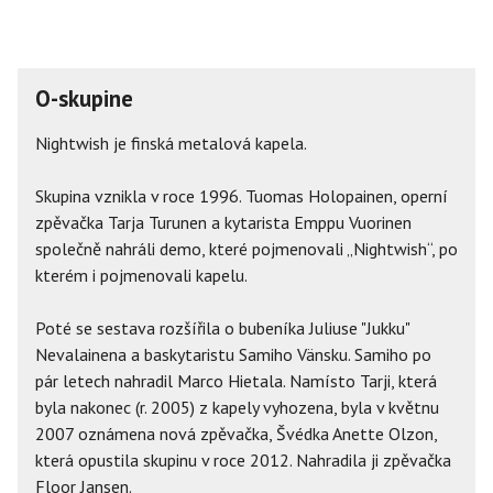
O-skupine
Nightwish je finská metalová kapela.
Skupina vznikla v roce 1996. Tuomas Holopainen, operní
zpěvačka Tarja Turunen a kytarista Emppu Vuorinen
společně nahráli demo, které pojmenovali „Nightwish“, po
kterém i pojmenovali kapelu.
Poté se sestava rozšířila o bubeníka Juliuse "Jukku"
Nevalainena a baskytaristu Samiho Vänsku. Samiho po
pár letech nahradil Marco Hietala. Namísto Tarji, která
byla nakonec (r. 2005) z kapely vyhozena, byla v květnu
2007 oznámena nová zpěvačka, Švédka Anette Olzon,
která opustila skupinu v roce 2012. Nahradila ji zpěvačka
Floor Jansen.