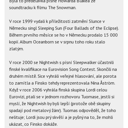
Byla to předělávka písně Howarda Blakea ze
soundtracku k filmu The Snowman.
V roce 1999 vydali k příležitosti zatmění Slunce v
Německu singl Sleeping Sun (Four Ballads of the Eclipse).
Během prvního měsíce se ho v Německu prodalo 15 000
kopií. Album Oceanborn se v srpnu toho roku stalo
zlatým.
V roce 2000 se Nightwish s písní Sleepwalker účastnili
finské kvalifikace na Eurovision Song Contest. Skončili na
druhém místě. Sice vyhráli veřejné hlasování, ale porota
to zamítla a Finsko tehdy reprezentovala Nina Åström.
Když v roce 2006 vyhrála finská skupina Lordi celou
Eurovizi, ptali se v jednom rozhovoru Tuomase, jestli si
myslí, že Nightwish by byli lepší (protože obě skupiny
spadají pod metalový žánr). Tuomas odpověděl, že toho
nelituje; Lordi jsou prý skvělí a je pyšný na to, že mohli
ukázat, co Finsko dokáže.