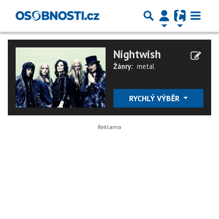
Nightwish
Žánry:
metal
RYCHLÝ VÝBĚR