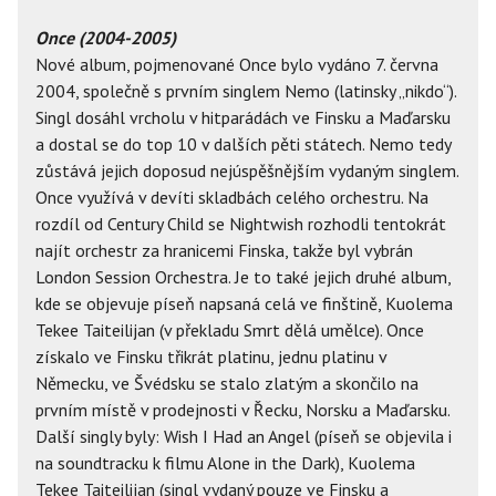
Once (2004-2005)
Nové album, pojmenované Once bylo vydáno 7. června
2004, společně s prvním singlem Nemo (latinsky „nikdo“).
Singl dosáhl vrcholu v hitparádách ve Finsku a Maďarsku
a dostal se do top 10 v dalších pěti státech. Nemo tedy
zůstává jejich doposud nejúspěšnějším vydaným singlem.
Once využívá v devíti skladbách celého orchestru. Na
rozdíl od Century Child se Nightwish rozhodli tentokrát
najít orchestr za hranicemi Finska, takže byl vybrán
London Session Orchestra. Je to také jejich druhé album,
kde se objevuje píseň napsaná celá ve finštině, Kuolema
Tekee Taiteilijan (v překladu Smrt dělá umělce). Once
získalo ve Finsku třikrát platinu, jednu platinu v
Německu, ve Švédsku se stalo zlatým a skončilo na
prvním místě v prodejnosti v Řecku, Norsku a Maďarsku.
Další singly byly: Wish I Had an Angel (píseň se objevila i
na soundtracku k filmu Alone in the Dark), Kuolema
Tekee Taiteilijan (singl vydaný pouze ve Finsku a