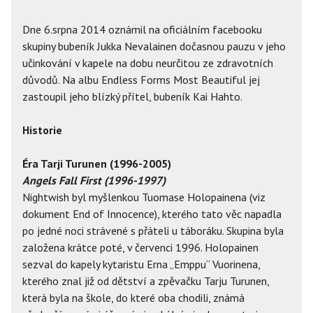
Dne 6.srpna 2014 oznámil na oficiálním facebooku
skupiny bubeník Jukka Nevalainen dočasnou pauzu v jeho
učinkování v kapele na dobu neurčitou ze zdravotních
důvodů. Na albu Endless Forms Most Beautiful jej
zastoupil jeho blízký přítel, bubeník Kai Hahto.
Historie
Éra Tarji Turunen (1996-2005)
Angels Fall First (1996-1997)
Nightwish byl myšlenkou Tuomase Holopainena (viz
dokument End of Innocence), kterého tato věc napadla
po jedné noci strávené s přáteli u táboráku. Skupina byla
založena krátce poté, v červenci 1996. Holopainen
sezval do kapely kytaristu Erna „Emppu“ Vuorinena,
kterého znal již od dětství a zpěvačku Tarju Turunen,
která byla na škole, do které oba chodili, známá