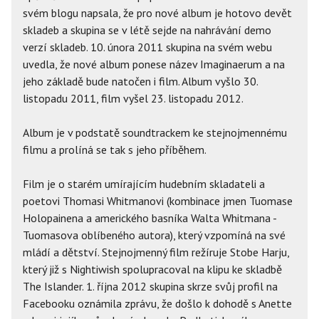
svém blogu napsala, že pro nové album je hotovo devět
skladeb a skupina se v létě sejde na nahrávání demo
verzí skladeb. 10. února 2011 skupina na svém webu
uvedla, že nové album ponese název Imaginaerum a na
jeho základě bude natočen i film. Album vyšlo 30.
listopadu 2011, film vyšel 23. listopadu 2012.
Album je v podstatě soundtrackem ke stejnojmennému
filmu a prolíná se tak s jeho příběhem.
Film je o starém umírajícím hudebním skladateli a
poetovi Thomasi Whitmanovi (kombinace jmen Tuomase
Holopainena a amerického basníka Walta Whitmana -
Tuomasova oblíbeného autora), který vzpomíná na své
mládí a dětství. Stejnojmenný film režíruje Stobe Harju,
který již s Nightiwish spolupracoval na klipu ke skladbě
The Islander. 1. října 2012 skupina skrze svůj profil na
Facebooku oznámila zprávu, že došlo k dohodě s Anette