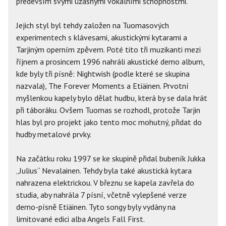
především svými úžasnými vokálními schopnostmi.
Jejich styl byl tehdy založen na Tuomasových
experimentech s klávesami, akustickými kytarami a
Tarjiným operním zpěvem. Poté tito tři muzikanti mezi
říjnem a prosincem 1996 nahráli akustické demo album,
kde byly tři písně: Nightwish (podle které se skupina
nazvala), The Forever Moments a Etiäinen. Prvotní
myšlenkou kapely bylo dělat hudbu, která by se dala hrát
při táboráku. Ovšem Tuomas se rozhodl, protože Tarjin
hlas byl pro projekt jako tento moc mohutný, přidat do
hudby metalové prvky.
Na začátku roku 1997 se ke skupině přidal bubeník Jukka
„Julius“ Nevalainen. Tehdy byla také akustická kytara
nahrazena elektrickou. V březnu se kapela zavřela do
studia, aby nahrála 7 písní, včetně vylepšené verze
demo-písně Etiäinen. Tyto songy byly vydány na
limitované edici alba Angels Fall First.