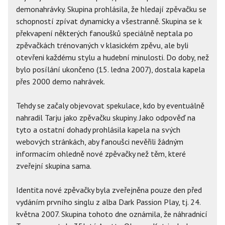
demonahrávky. Skupina prohlásila, že hledají zpěvačku se
schopností zpívat dynamicky a všestranně. Skupina se k
překvapení některých fanoušků speciálně neptala po
zpěvačkách trénovaných v klasickém zpěvu, ale byli
otevřeni každému stylu a hudební minulosti. Do doby, než
bylo posílání ukončeno (15. ledna 2007), dostala kapela
přes 2000 demo nahrávek.
Tehdy se začaly objevovat spekulace, kdo by eventuálně
nahradil Tarju jako zpěvačku skupiny. Jako odpověď na
tyto a ostatní dohady prohlásila kapela na svých
webových stránkách, aby fanoušci nevěřili žádným
informacím ohledně nové zpěvačky než těm, které
zveřejní skupina sama.
Identita nové zpěvačky byla zveřejněna pouze den před
vydáním prvního singlu z alba Dark Passion Play, tj. 24.
května 2007. Skupina tohoto dne oznámila, že náhradnicí