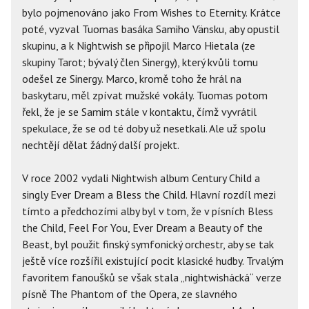
bylo pojmenováno jako From Wishes to Eternity. Krátce
poté, vyzval Tuomas basáka Samiho Vänsku, aby opustil
skupinu, a k Nightwish se připojil Marco Hietala (ze
skupiny Tarot; bývalý člen Sinergy), který kvůli tomu
odešel ze Sinergy. Marco, kromě toho že hrál na
baskytaru, měl zpívat mužské vokály. Tuomas potom
řekl, že je se Samim stále v kontaktu, čímž vyvrátil
spekulace, že se od té doby už nesetkali. Ale už spolu
nechtějí dělat žádný další projekt.
V roce 2002 vydali Nightwish album Century Child a
singly Ever Dream a Bless the Child. Hlavní rozdíl mezi
tímto a předchozími alby byl v tom, že v písních Bless
the Child, Feel For You, Ever Dream a Beauty of the
Beast, byl použit finský symfonický orchestr, aby se tak
ještě více rozšířil existující pocit klasické hudby. Trvalým
favoritem fanoušků se však stala „nightwishácká“ verze
písně The Phantom of the Opera, ze slavného