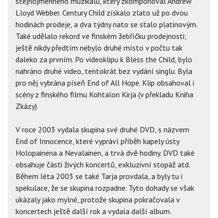
stejnojmenného muzikálu, který zkomponoval Andrew
Lloyd Webber. Century Child získalo zlato už po dvou
hodinách prodeje, a dva týdny nato se stalo platinovým.
Také udělalo rekord ve finském žebříčku prodejnosti;
ještě nikdy předtím nebylo druhé místo v počtu tak
daleko za prvním. Po videoklipu k Bless the Child, bylo
nahráno druhé video, tentokrát bez vydání singlu. Byla
pro něj vybrána píseň End of All Hope. Klip obsahoval i
scény z finského filmu Kohtalon Kirja (v překladu Kniha
Zkázy).
V roce 2003 vydala skupina své druhé DVD, s názvem
End of Innocence, které vypráví příběh kapely ústy
Holopainena a Nevalainen, a trvá dvě hodiny. DVD také
obsahuje části živých koncertů, exkluzivní stopáž atd.
Během léta 2003 se také Tarja provdala, a byly tu i
spekulace, že se skupina rozpadne. Tyto dohady se však
ukázaly jako mylné, protože skupina pokračovala v
koncertech ještě další rok a vydala další album.