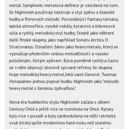
metal. Symphonic metalová definice je založená na tom,
že Nightwish používají nástroje a styl zpěvu z klasické
hudby a filmových melodií. Povznášející fantasy témata,
epická atmosféra, vysoké vokály, kytarová a klávesová
sóla a rychlý, melodický styl hudby. Stejně jako některé
další finské skupiny, jako například Sonatu Arcticu či
Stratovarius. Označení žánru jako heavy metalu, který se
vyznačuje především velkou melodičností a vysoko
položeným, čistým zpěvem. Bývá poměrně rychlý a často
se v něm objevují sborově zpívané refrény-že skupina
hraje melodický heavy metal,řekli sami členové. Tuomas
Holopainen jednou popsal hudbu Nightwish jako "melodic
heavy metal s ženskou zpěvačkou".
Nová éra hudebního stylu Nightwish začala s albem
Century Child a ještě více se rozvinula na Once. Kytary
byly více v pozadí a byly zjednodušeny na nižší rytmický
zvuk blízký spíše modernímu hard rocku než starému