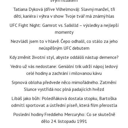
svým rituálem
Tatiana Dyková (dříve Vilhelmová): Slavný manžel, tři
děti, kariéra i výhra v show Tvoje tvář má známý hlas
UFC Fight Night: Gamrot vs. Salkilld – výsledky a nejlepší
momenty
Nezvládl jsem to v hlavě. Čepo odhalil, co stálo za jeho
neúspěšným UFC debutem
Kdy změnit životní styl, abyste oddálili nástup demence?
Vedro už vás nedostane: Geniální trik udrží nápoj ledový
celé hodiny a zachrání i milovanou kávu
Srpnová obloha předvede něco mimořádného. Zatmění
Slunce vystřídá noc plná padajících hvězd
Líbáš jako bůh: Poledňáková dostala stopku, Bartoška
odmítl sportovat a ústřední píseň, která film přerostla
Poslední hodiny Freddieho Mercuryho: Co se skutečně
dělo 24. listopadu 1991