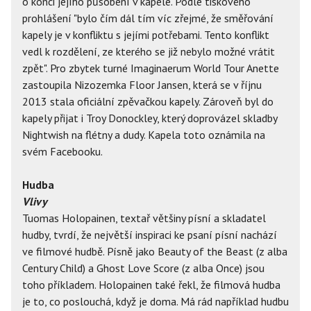
o konci jejího působení v kapele. Podle tiskového
prohlášení "bylo čím dál tím víc zřejmé, že směřování
kapely je v konfliktu s jejími potřebami. Tento konflikt
vedl k rozdělení, ze kterého se již nebylo možné vrátit
zpět". Pro zbytek turné Imaginaerum World Tour Anette
zastoupila Nizozemka Floor Jansen, která se v říjnu
2013 stala oficiální zpěvačkou kapely. Zároveň byl do
kapely přijat i Troy Donockley, který doprovázel skladby
Nightwish na flétny a dudy. Kapela toto oznámila na
svém Facebooku.
Hudba
Vlivy
Tuomas Holopainen, textař většiny písní a skladatel
hudby, tvrdí, že největší inspiraci ke psaní písní nachází
ve filmové hudbě. Písně jako Beauty of the Beast (z alba
Century Child) a Ghost Love Score (z alba Once) jsou
toho příkladem. Holopainen také řekl, že filmová hudba
je to, co poslouchá, když je doma. Má rád například hudbu