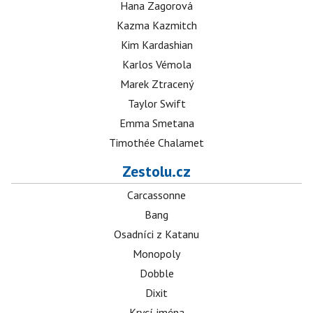
Hana Zagorová
Kazma Kazmitch
Kim Kardashian
Karlos Vémola
Marek Ztracený
Taylor Swift
Emma Smetana
Timothée Chalamet
Zestolu.cz
Carcassonne
Bang
Osadníci z Katanu
Monopoly
Dobble
Dixit
Krycí jména