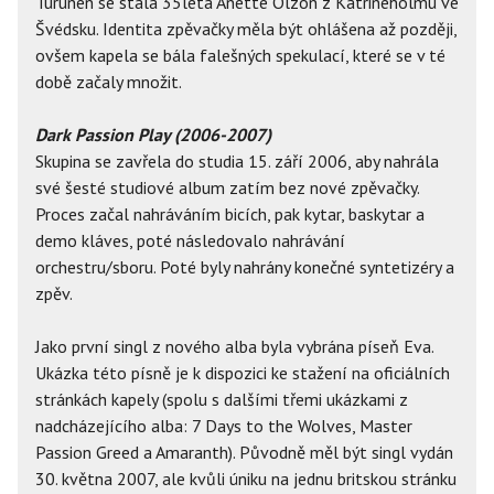
Turunen se stala 35letá Anette Olzon z Katrineholmu ve
Švédsku. Identita zpěvačky měla být ohlášena až později,
ovšem kapela se bála falešných spekulací, které se v té
době začaly množit.
Dark Passion Play (2006-2007)
Skupina se zavřela do studia 15. září 2006, aby nahrála
své šesté studiové album zatím bez nové zpěvačky.
Proces začal nahráváním bicích, pak kytar, baskytar a
demo kláves, poté následovalo nahrávání
orchestru/sboru. Poté byly nahrány konečné syntetizéry a
zpěv.
Jako první singl z nového alba byla vybrána píseň Eva.
Ukázka této písně je k dispozici ke stažení na oficiálních
stránkách kapely (spolu s dalšími třemi ukázkami z
nadcházejícího alba: 7 Days to the Wolves, Master
Passion Greed a Amaranth). Původně měl být singl vydán
30. května 2007, ale kvůli úniku na jednu britskou stránku