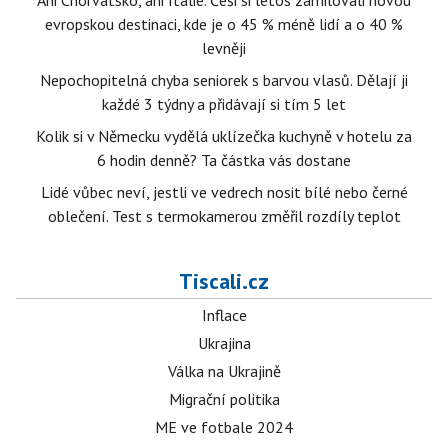
Ani Chorvatsko, ani Itálie. Češi si letos zamilovali novou
evropskou destinaci, kde je o 45 % méně lidí a o 40 %
levněji
Nepochopitelná chyba seniorek s barvou vlasů. Dělají ji
každé 3 týdny a přidávají si tím 5 let
Kolik si v Německu vydělá uklízečka kuchyně v hotelu za
6 hodin denně? Ta částka vás dostane
Lidé vůbec neví, jestli ve vedrech nosit bílé nebo černé
oblečení. Test s termokamerou změřil rozdíly teplot
Tiscali.cz
Inflace
Ukrajina
Válka na Ukrajině
Migrační politika
ME ve fotbale 2024