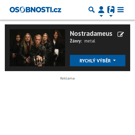
Nostradameus
Žánry:
metal
RYCHLÝ VÝBĚR