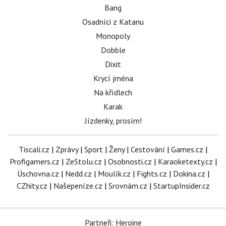
Bang
Osadníci z Katanu
Monopoly
Dobble
Dixit
Krycí jména
Na křídlech
Karak
Jízdenky, prosím!
Tiscali.cz
|
Zprávy
|
Sport
|
Ženy
|
Cestování
|
Games.cz
|
Profigamers.cz
|
ZeStolu.cz
|
Osobnosti.cz
|
Karaoketexty.cz
|
Úschovna.cz
|
Nedd.cz
|
Moulík.cz
|
Fights.cz
|
Dokina.cz
|
CZhity.cz
|
Našepeníze.cz
|
Srovnám.cz
|
StartupInsider.cz
Partneři: Heroine