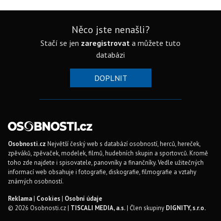
Něco jste nenašli?
Stačí se jen
zaregistrovat
a můžete tuto
databázi
DOPLNIT
Osobnosti.cz
Největší český web s databází osobností, herců, hereček,
zpěváků, zpěvaček, modelek, filmů, hudebních skupin a sportovců. Kromě
toho zde najdete i spisovatele, panovníky a finančníky. Vedle užitečných
informací web obsahuje i fotografie, diskografie, filmografie a vztahy
známých osobností.
Reklama
|
Cookies
|
Osobní údaje
© 2026 Osobnosti.cz |
TISCALI MEDIA, a.s.
| Člen skupiny
DIGNITY, s.r.o.