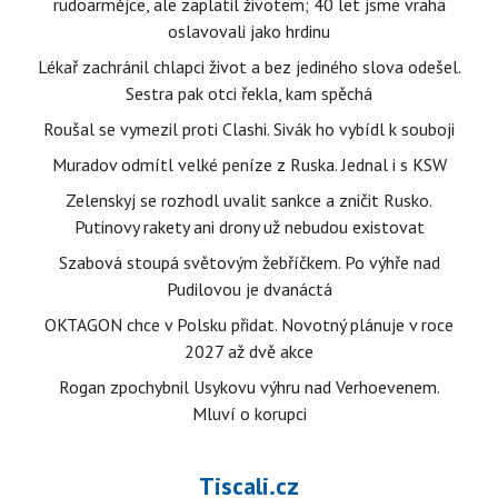
rudoarmějce, ale zaplatil životem; 40 let jsme vraha
oslavovali jako hrdinu
Lékař zachránil chlapci život a bez jediného slova odešel.
Sestra pak otci řekla, kam spěchá
Roušal se vymezil proti Clashi. Sivák ho vybídl k souboji
Muradov odmítl velké peníze z Ruska. Jednal i s KSW
Zelenskyj se rozhodl uvalit sankce a zničit Rusko.
Putinovy rakety ani drony už nebudou existovat
Szabová stoupá světovým žebříčkem. Po výhře nad
Pudilovou je dvanáctá
OKTAGON chce v Polsku přidat. Novotný plánuje v roce
2027 až dvě akce
Rogan zpochybnil Usykovu výhru nad Verhoevenem.
Mluví o korupci
Tiscali.cz