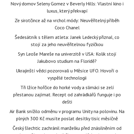
Nový domov Seleny Gomez v Beverly Hills: Vlastní kino i
luxus, který překvapí
Ze sirotčince až na vrchol módy: Neuvěřitelný příběh
Coco Chanel
Šedesátník s tělem atleta: Janek Ledecký přiznal, co
stojí za jeho neuvěřitelnou fyzičkou
Syn Leoše Mareše na univerzitě v USA: Kolik stojí
Jakubovo studium na Floridě?
Ukrajinští vědci pozorovali u Měsíce UFO. Hovoří o
vyspělé technologii
Tři lžíce hořčice do horké vody a slimáci se zelí
přestanou zajímat. Recept od zahrádkářů funguje i po
dešti
Air Bank snížilo odměnu v programu Unity na polovinu. Na
plných 300 Kč musíte poslat desítky tisíc měsíčně
Český šlechtic zachránil manželku před znásilněním od