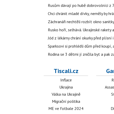
Rusům dávají po hubě dobrovolníci z 72
Chci chránit mladé dívky, neměly by h
Záchranáři nechtěli rozbít okno sanitky
Rusko hoří, selhává. Ukrajinské rakety a
Jód z lékárny chrání okurky před plísní
Sparksovi si prohlédli dům před koupí, 
Rodina se 3 dětmi jí zničila byt a pak 
Tiscali.cz
Ga
Inflace
R
Ukrajina
Assas
Válka na Ukrajině
S
Migrační politika
ME ve fotbale 2024
D