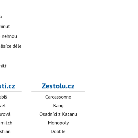
á
 minut
se nehnou
měsíce déle
nitř
ti.cz
Zestolu.cz
abiš
Carcassonne
vel
Bang
orová
Osadníci z Katanu
mitch
Monopoly
shian
Dobble