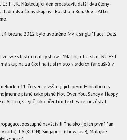
EST - JR. Následující den představili další dva členy -
poslední dva členy skupiny - Baekho a Ren. Uee z After
éno.
. 14. března 2012 bylo uvolněno MV k singlu "Face". Další
ve své vlastní reality show - "Making of a star: NU'EST,
má skupina za úkol najít si místo v srdcích fanoušků v
eback a 11. července vyšlo jejich první Mini album s
jnojmenné písně také písně Not Over You, Sandy a Happy
xt Action, stejně jako předtím text Face, nezůstal
opagace, postupně navštívili Thajsko (jejich první fan
 v rádiu), LA (KCON), Singapore (showcase), Malajsie
i koncert).