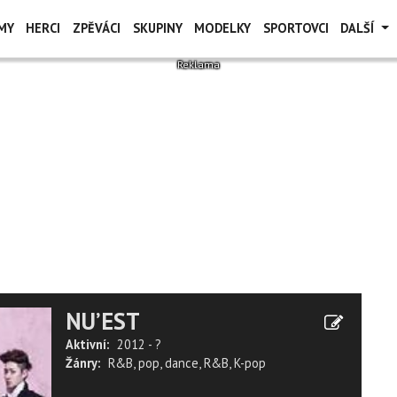
MY
HERCI
ZPĚVÁCI
SKUPINY
MODELKY
SPORTOVCI
DALŠÍ
NU’EST
Aktivní:
2012 - ?
Žánry:
R&B
,
pop
,
dance
,
R&B
,
K-pop