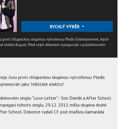
RYCHLÝ VÝBĚR
sou první chlapeckou skupinou vytvořenou Pledis Entertainment. Jejich
ké elektro&quot;. Před svým debutem vystupovali v prázdninovém
oreje. Jsou první chlapeckou skupinou vytvořenou Pledis
pojmenován jako "městské elektro".
ninovém singlu "Love Letter" - Son Dambi a After School.
propagaci tohoto singlu. 29.12. 2011 měla skupina druhé
 After School. Dokonce vydali CF pod značkou kamaráda