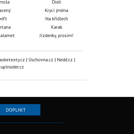
émola
Dixit
acený
Krycí jména
wift
Na křídlech
etana
Karak
halamet
Jízdenky, prosím!
aoketexty.cz
|
Úschovna.cz
|
Nedd.cz
|
tupInsider.cz
DOPLNIT