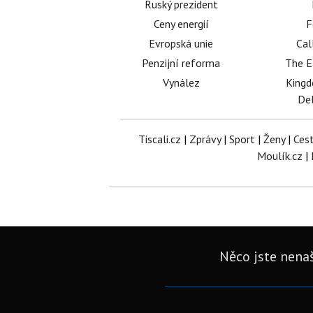
Ruský prezident
Ceny energií
F
Evropská unie
Cal
Penzijní reforma
The E
Vynález
King
Del
Tiscali.cz
|
Zprávy
|
Sport
|
Ženy
|
Ces
Moulík.cz
|
Něco jste nenaš