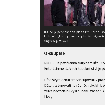
NU'EST je pětičlenná skupina z Jižní Koreje. J
hudební styl je pojmenován jako &quot;městs
singlu &quot;Love...
O-skupine
NU'EST je pětičlenná skupina z Jižní K
Entertainment. Jejich hudební styl je 
Před svým debutem vystupovali v prázd
Dále vystupovali na různých akcích k 
velké neoficiální vystoupení; tanec s
Lizzy.