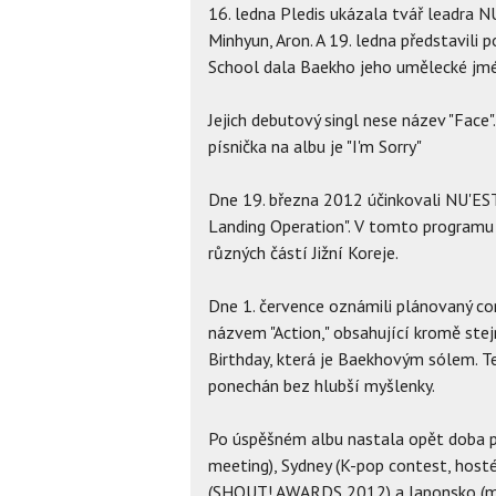
16. ledna Pledis ukázala tvář leadra NU'
Minhyun, Aron. A 19. ledna představili 
School dala Baekho jeho umělecké jm
Jejich debutový singl nese název "Face"
písnička na albu je "I'm Sorry"
Dne 19. března 2012 účinkovali NU'EST 
Landing Operation". V tomto programu 
různých částí Jižní Koreje.
Dne 1. července oznámili plánovaný com
názvem "Action," obsahující kromě ste
Birthday, která je Baekhovým sólem. Te
ponechán bez hlubší myšlenky.
Po úspěšném albu nastala opět doba pr
meeting), Sydney (K-pop contest, hosté
(SHOUT! AWARDS 2012) a Japonsko (min