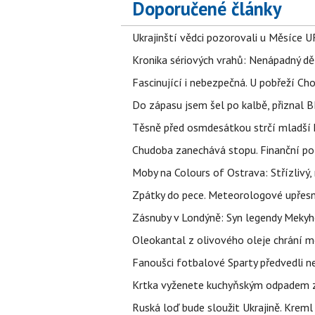
Doporučené články
Ukrajinští vědci pozorovali u Měsíce U
Kronika sériových vrahů: Nenápadný děln
Fascinující i nebezpečná. U pobřeží Ch
Do zápasu jsem šel po kalbě, přiznal
Těsně před osmdesátkou strčí mladší k
Chudoba zanechává stopu. Finanční pot
Moby na Colours of Ostrava: Střízlivý, 
Zpátky do pece. Meteorologové upřesn
Zásnuby v Londýně: Syn legendy Mekyho
Oleokantal z olivového oleje chrání m
Fanoušci fotbalové Sparty předvedli n
Krtka vyženete kuchyňským odpadem zab
Ruská loď bude sloužit Ukrajině. Kreml