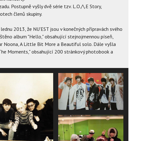
du. Postupně vyšly dvě série tzv. L.O./\.E Story,
otech členů skupiny.
lednu 2013, že NU'EST jsou v konečných přípravách svého
uštěno album "Hello," obsahující stejnojmennou píseň,
 Noona, A Little Bit More a Beautiful solo. Dále vyšla
 "The Moments," obsahující 200 stránkový photobook a