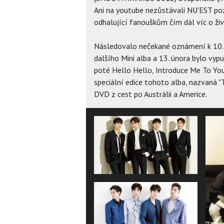
Ani na youtube nezůstávali NU'EST poza
odhalující fanouškům čím dál víc o živ
Následovalo nečekané oznámení k 10. 
dalšího Mini alba a 13. února bylo vyp
poté Hello Hello, Introduce Me To Your
speciální edice tohoto alba, nazvaná
DVD z cest po Austrálii a Americe.