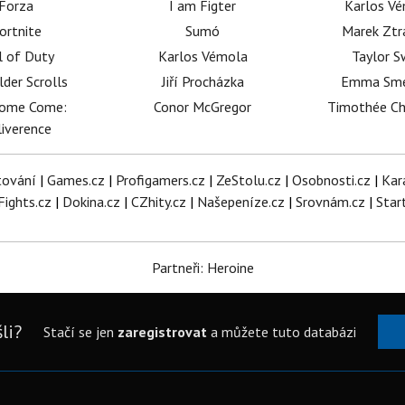
Forza
I am Figter
Karlos V
ortnite
Sumó
Marek Ztr
l of Duty
Karlos Vémola
Taylor S
lder Scrolls
Jiří Procházka
Emma Sm
dome Come:
Conor McGregor
Timothée C
iverence
tování
|
Games.cz
|
Profigamers.cz
|
ZeStolu.cz
|
Osobnosti.cz
|
Kar
Fights.cz
|
Dokina.cz
|
CZhity.cz
|
Našepeníze.cz
|
Srovnám.cz
|
Star
Partneři: Heroine
li?
Stačí se jen
zaregistrovat
a můžete tuto databázi