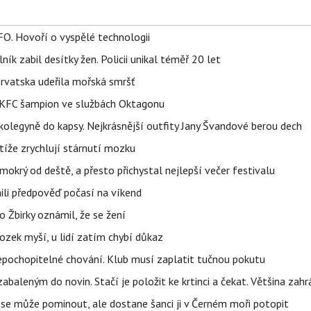
FO. Hovoří o vyspělé technologii
ík zabil desítky žen. Policii unikal téměř 20 let
orvatska udeřila mořská smršť
 BKFC šampion ve službách Oktagonu
olegyně do kapsy. Nejkrásnější outfity Jany Švandové berou dech
íže zrychlují stárnutí mozku
mokrý od deště, a přesto přichystal nejlepší večer festivalu
ili předpověď počasí na víkend
 Žbirky oznámil, že se žení
ozek myší, u lidí zatím chybí důkaz
epochopitelné chování. Klub musí zaplatit tučnou pokutu
aleným do novin. Stačí je položit ke krtinci a čekat. Většina zah
 se může pominout, ale dostane šanci ji v Černém moři potopit