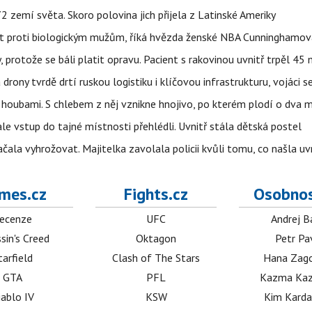
 zemí světa. Skoro polovina jich přijela z Latinské Ameriky
rát proti biologickým mužům, říká hvězda ženské NBA Cunninghamov
, protože se báli platit opravu. Pacient s rakovinou uvnitř trpěl 45
 drony tvrdě drtí ruskou logistiku i klíčovou infrastrukturu, vojáci 
 i houbami. S chlebem z něj vznikne hnojivo, po kterém plodí o dva 
ale vstup do tajné místnosti přehlédli. Uvnitř stála dětská postel
začala vyhrožovat. Majitelka zavolala policii kvůli tomu, co našla uv
mes.cz
Fights.cz
Osobnos
ecenze
UFC
Andrej B
sin's Creed
Oktagon
Petr Pa
tarfield
Clash of The Stars
Hana Zag
GTA
PFL
Kazma Kaz
iablo IV
KSW
Kim Karda