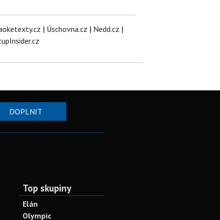
aoketexty.cz
|
Úschovna.cz
|
Nedd.cz
|
tupInsider.cz
DOPLNIT
Top skupiny
Elán
Olympic