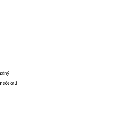
ázdný
 nečekali