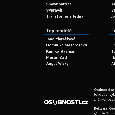
Snowboarďáci
A
Vyprávěj
V
Transformers Jedna
J
Top modelé
T
Jana Marečková
L
Dominika Mesarošová
C
Kim Kardashian
T
Martin Zach
H
Angel Wicky
A
Osobnosti.cz
toho zde najde
známých osob
Reklama
|
Coo
© 2026 Osobno