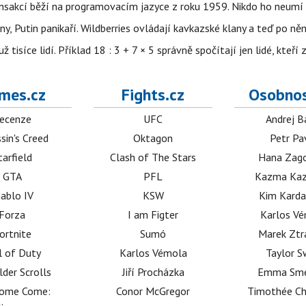
nsakcí běží na programovacím jazyce z roku 1959. Nikdo ho neumí 
ny, Putin panikaří. Wildberries ovládají kavkazské klany a teď po něm
isíce lidí. Příklad 18 : 3 + 7 × 5 správně spočítají jen lidé, kteří 
mes.cz
Fights.cz
Osobnos
ecenze
UFC
Andrej B
sin's Creed
Oktagon
Petr Pa
tarfield
Clash of The Stars
Hana Zag
GTA
PFL
Kazma Kaz
iablo IV
KSW
Kim Karda
Forza
I am Figter
Karlos V
ortnite
Sumó
Marek Ztr
l of Duty
Karlos Vémola
Taylor S
lder Scrolls
Jiří Procházka
Emma Sm
dome Come:
Conor McGregor
Timothée C