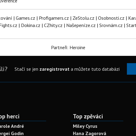
iverence
tování
|
Games.cz
|
Profigamers.cz
|
ZeStolu.cz
|
Osobnosti.cz
|
Kar
Fights.cz
|
Dokina.cz
|
CZhity.cz
|
Našepeníze.cz
|
Srovnám.cz
|
Star
Partneři: Heroine
li?
Stačí se jen
zaregistrovat
a můžete tuto databázi
op herci
Top zpěváci
arole André
Miley Cyrus
ergei Godin
Hana Zagorová