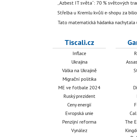
„Azbest IT světa“: 70 % světových tra
Střelba u Kremlu kvůli e-shopu za bilio
Tato matematická hádanka nachytala už t
Tiscali.cz
Ga
Inflace
R
Ukrajina
Assas
Válka na Ukrajině
S
Migrační politika
ME ve fotbale 2024
D
Ruský prezident
Ceny energií
F
Evropská unie
Cal
Penzijní reforma
The E
Vynález
King