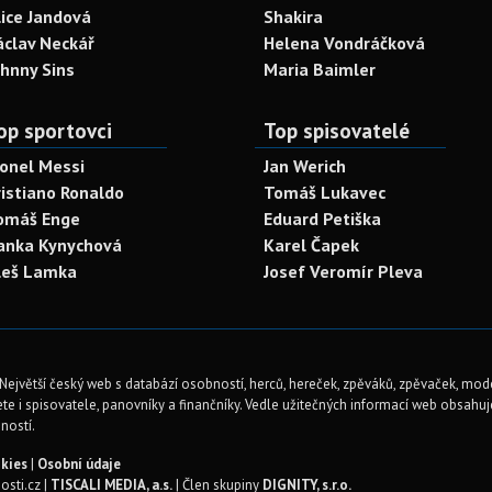
lice Jandová
Shakira
áclav Neckář
Helena Vondráčková
ohnny Sins
Maria Baimler
op sportovci
Top spisovatelé
ionel Messi
Jan Werich
ristiano Ronaldo
Tomáš Lukavec
omáš Enge
Eduard Petiška
anka Kynychová
Karel Čapek
leš Lamka
Josef Veromír Pleva
Největší český web s databází osobností, herců, hereček, zpěváků, zpěvaček, mod
te i spisovatele, panovníky a finančníky. Vedle užitečných informací web obsahuje 
ností.
kies
|
Osobní údaje
sti.cz |
TISCALI MEDIA, a.s.
| Člen skupiny
DIGNITY, s.r.o.