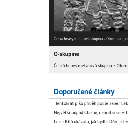
Česká heavy metalová skupina z Olomouce, vz
O-skupine
Česká heavy metalová skupina z Olomo
Doporučené články
„Tentokrát píšu příběh podle sebe." Le
Největší odpad Clashe, nebral si serví
Lucie Bílá ukázala, jak bydlí: Dům, kter