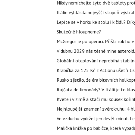
Nikdy nemíchejte tyto dvě tablety pro
Itálie vyhlásila nejvyšší stupeň výstr
Lepíte se v horku ke stolu i k židli? D
Skutečně hloupneme?
McGregor je po operaci. Příští rok ho 
V dubnu 2029 nás těsně mine asteroid.
Globální oteplování neprobíhá stabilně.
Krabička za 125 Kč z Actionu ušetří tis
Rusko zjistilo, že éra bitevních helikopt
Rajčata do limonády? V Itálii je to klas
Kvete i v zimě a stačí mu kousek kořín
Nejhloupější znamení zvěrokruhu: 4 hl
Ve vzduchu vydržel jen devět minut. L
Maličká knížka po babičce, která vypad