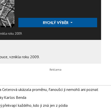
RYCHLÝ VÝBĚR
nikla roku 2009.
uce, vznikla roku 2009.
la Ceterová ukázala proměnu, fanoušci ji nemohli ani poznat
tky Karlos Benda
ý překvapí každého, kdo ji zná jen z pódia