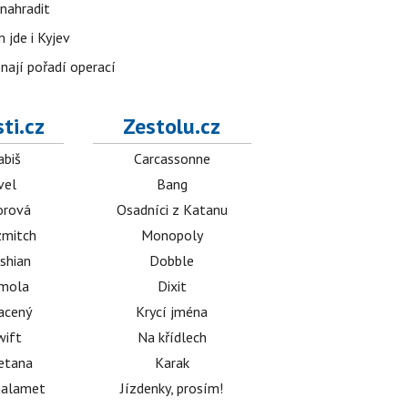
nahradit
 jde i Kyjev
znají pořadí operací
ti.cz
Zestolu.cz
abiš
Carcassonne
vel
Bang
orová
Osadníci z Katanu
mitch
Monopoly
shian
Dobble
émola
Dixit
acený
Krycí jména
wift
Na křídlech
etana
Karak
halamet
Jízdenky, prosím!