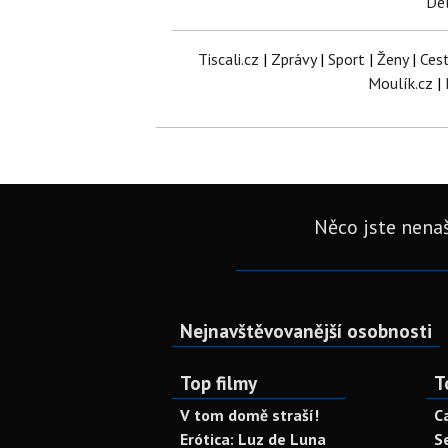
Del
Tiscali.cz
|
Zprávy
|
Sport
|
Ženy
|
Ces
Moulík.cz
|
Něco jste nenaš
Nejnavštěvovanější osobnosti
Top filmy
T
V tom domě straší!
C
Erótica: Luz de Luna
S