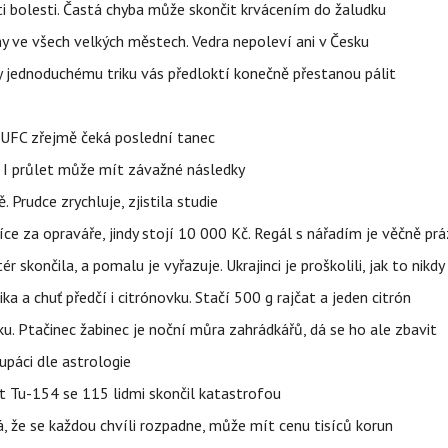
ti bolesti. Častá chyba může skončit krvácením do žaludku
ahy ve všech velkých městech. Vedra nepoleví ani v Česku
íky jednoduchému triku vás předloktí konečně přestanou pálit
v UFC zřejmě čeká poslední tanec
 I průlet může mít závažné následky
 Prudce zrychluje, zjistila studie
íce za opraváře, jindy stojí 10 000 Kč. Regál s nářadím je věčně pr
ér skončila, a pomalu je vyřazuje. Ukrajinci je proškolili, jak to nikdy
ika a chuť předčí i citrónovku. Stačí 500 g rajčat a jeden citrón
ku. Ptačinec žabinec je noční můra zahrádkářů, dá se ho ale zbavit
upáci dle astrologie
et Tu-154 se 115 lidmi skončil katastrofou
á, že se každou chvíli rozpadne, může mít cenu tisíců korun