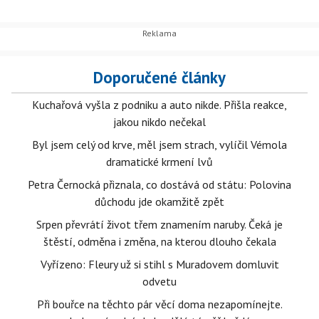
Doporučené články
Kuchařová vyšla z podniku a auto nikde. Přišla reakce,
jakou nikdo nečekal
Byl jsem celý od krve, měl jsem strach, vylíčil Vémola
dramatické krmení lvů
Petra Černocká přiznala, co dostává od státu: Polovina
důchodu jde okamžitě zpět
Srpen převrátí život třem znamením naruby. Čeká je
štěstí, odměna i změna, na kterou dlouho čekala
Vyřízeno: Fleury už si stihl s Muradovem domluvit
odvetu
Při bouřce na těchto pár věcí doma nezapomínejte.