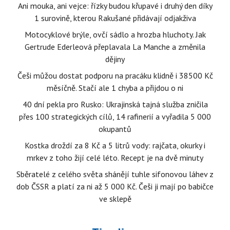
Ani mouka, ani vejce: řízky budou křupavé i druhý den díky
1 surovině, kterou Rakušané přidávají odjakživa
Motocyklové brýle, ovčí sádlo a hrozba hluchoty. Jak
Gertrude Ederleová přeplavala La Manche a změnila
dějiny
Češi můžou dostat podporu na pracáku klidně i 38500 Kč
měsíčně. Stačí ale 1 chyba a přijdou o ni
40 dní pekla pro Rusko: Ukrajinská tajná služba zničila
přes 100 strategických cílů, 14 rafinerií a vyřadila 5 000
okupantů
Kostka droždí za 8 Kč a 5 litrů vody: rajčata, okurky i
mrkev z toho žijí celé léto. Recept je na dvě minuty
Sběratelé z celého světa shánějí tuhle sifonovou láhev z
dob ČSSR a platí za ni až 5 000 Kč. Češi ji mají po babičce
ve sklepě