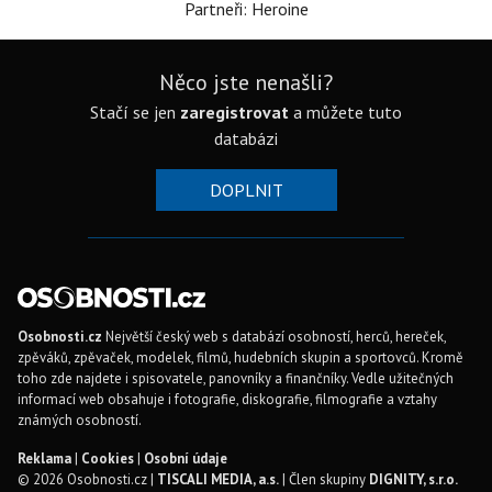
Partneři: Heroine
Něco jste nenašli?
Stačí se jen
zaregistrovat
a můžete tuto
databázi
DOPLNIT
Osobnosti.cz
Největší český web s databází osobností, herců, hereček,
zpěváků, zpěvaček, modelek, filmů, hudebních skupin a sportovců. Kromě
toho zde najdete i spisovatele, panovníky a finančníky. Vedle užitečných
informací web obsahuje i fotografie, diskografie, filmografie a vztahy
známých osobností.
Reklama
|
Cookies
|
Osobní údaje
© 2026 Osobnosti.cz |
TISCALI MEDIA, a.s.
| Člen skupiny
DIGNITY, s.r.o.