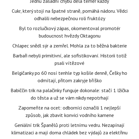
Jednu zásadní chybu dělá téměř každý
Cukr, který stojí na špatné straně, pomáhá nádoru. Vědci
odhalili nebezpečnou roli fruktózy
Byl to rozlučkový zápas, okomentoval promotér
budoucnost hvězdy Oktagonu
Chlapec snědl sýr a zemřel. Mohla za to běžná bakterie
Barbaři nebyli primitivní, ale sofistikovaní. Historii totiž
psali vítězové
Belgičanky po 60 nosí tenhle typ košile denně, Češky ho
odmítají, přitom zakryje bříško
Babiččin trik na palačinky funguje dokonale: stačí 1 lžička
do těsta a už se vám nikdy nepotrhají
Zapomeňte na ocet: odborníci označili 1 nejlepší
způsob, jak zbavit konvici vodního kamene
Geniální trik Španělů proti letnímu vedru. Nezapínají
klimatizaci a mají doma chládek bez výdajů za elektřinu