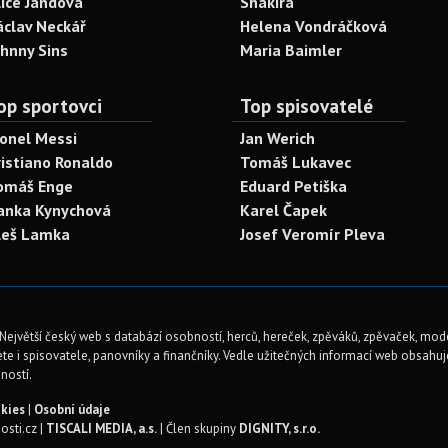
lice Jandová
Shakira
áclav Neckář
Helena Vondráčková
ohnny Sins
Maria Baimler
op sportovci
Top spisovatelé
ionel Messi
Jan Werich
ristiano Ronaldo
Tomáš Lukavec
omáš Enge
Eduard Petiška
anka Kynychová
Karel Čapek
leš Lamka
Josef Veromír Pleva
Největší český web s databází osobností, herců, hereček, zpěváků, zpěvaček, mod
te i spisovatele, panovníky a finančníky. Vedle užitečných informací web obsahuje 
ností.
kies
|
Osobní údaje
sti.cz |
TISCALI MEDIA, a.s.
| Člen skupiny
DIGNITY, s.r.o.