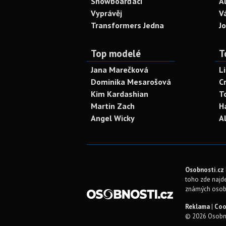
Snowboarďáci
A
Vyprávěj
V
Transformers Jedna
J
Top modelé
T
Jana Marečková
L
Dominika Mesarošová
C
Kim Kardashian
T
Martin Zach
H
Angel Wicky
A
Osobnosti.cz
toho zde najde
známých osob
Reklama
|
Coo
© 2026 Osobno