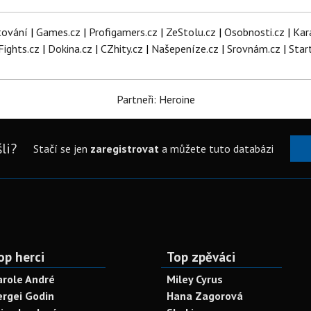
tování
|
Games.cz
|
Profigamers.cz
|
ZeStolu.cz
|
Osobnosti.cz
|
Kar
Fights.cz
|
Dokina.cz
|
CZhity.cz
|
Našepeníze.cz
|
Srovnám.cz
|
Star
Partneři: Heroine
li?
Stačí se jen
zaregistrovat
a můžete tuto databázi
op herci
Top zpěváci
arole André
Miley Cyrus
ergei Godin
Hana Zagorová