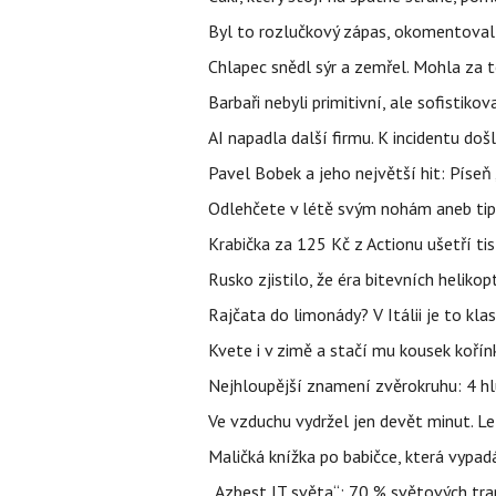
Byl to rozlučkový zápas, okomentova
Chlapec snědl sýr a zemřel. Mohla za t
Barbaři nebyli primitivní, ale sofistikov
AI napadla další firmu. K incidentu doš
Pavel Bobek a jeho největší hit: Pís
Odlehčete v létě svým nohám aneb tip
Krabička za 125 Kč z Actionu ušetří tis
Rusko zjistilo, že éra bitevních helikopt
Rajčata do limonády? V Itálii je to klas
Kvete i v zimě a stačí mu kousek kořín
Nejhloupější znamení zvěrokruhu: 4 hl
Ve vzduchu vydržel jen devět minut. L
Maličká knížka po babičce, která vypad
„Azbest IT světa“: 70 % světových tra