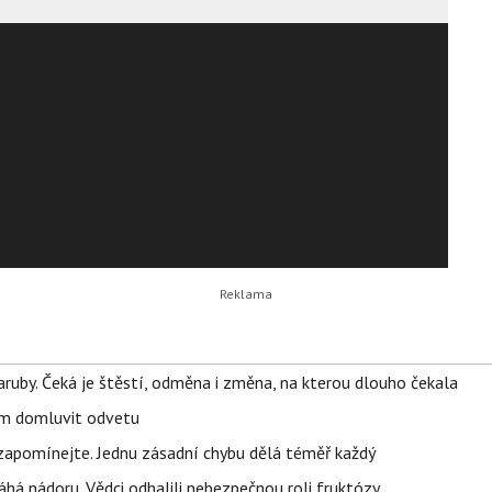
ruby. Čeká je štěstí, odměna i změna, na kterou dlouho čekala
vem domluvit odvetu
zapomínejte. Jednu zásadní chybu dělá téměř každý
áhá nádoru. Vědci odhalili nebezpečnou roli fruktózy