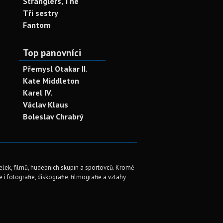
Stranglers, The
Tři sestry
Fantom
Top panovníci
Přemysl Otakar II.
Kate Middleton
Karel IV.
Václav Klaus
Boleslav Chrabrý
elek, filmů, hudebních skupin a sportovců. Kromě
i fotografie, diskografie, filmografie a vztahy