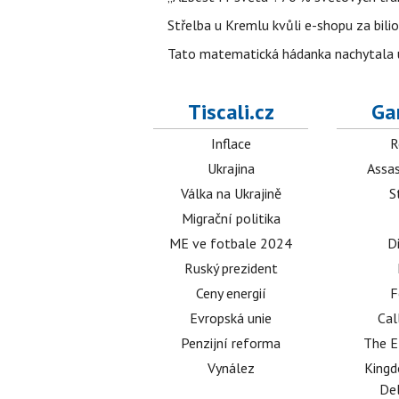
Střelba u Kremlu kvůli e-shopu za bilio
Tato matematická hádanka nachytala už t
Tiscali.cz
Ga
Inflace
R
Ukrajina
Assas
Válka na Ukrajině
S
Migrační politika
ME ve fotbale 2024
D
Ruský prezident
Ceny energií
F
Evropská unie
Cal
Penzijní reforma
The E
Vynález
King
Del