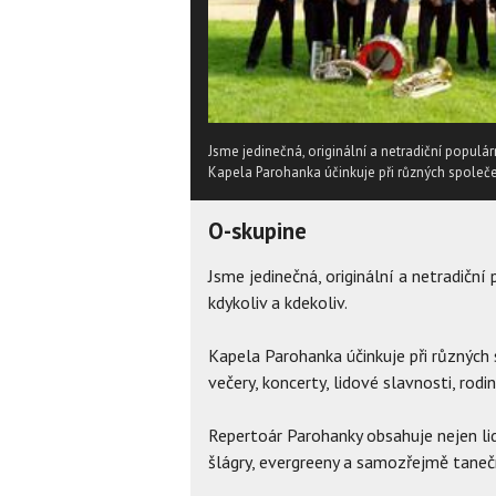
Jsme jedinečná, originální a netradiční populár
Kapela Parohanka účinkuje při různých společens
O-skupine
Jsme jedinečná, originální a netradiční
kdykoliv a kdekoliv.
Kapela Parohanka účinkuje při různých 
večery, koncerty, lidové slavnosti, rod
Repertoár Parohanky obsahuje nejen lid
šlágry, evergreeny a samozřejmě taneč