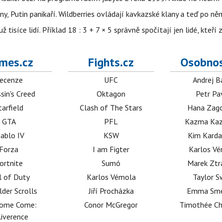
ny, Putin panikaří. Wildberries ovládají kavkazské klany a teď po něm
isíce lidí. Příklad 18 : 3 + 7 × 5 správně spočítají jen lidé, kteří 
mes.cz
Fights.cz
Osobnos
ecenze
UFC
Andrej B
sin's Creed
Oktagon
Petr Pa
tarfield
Clash of The Stars
Hana Zag
GTA
PFL
Kazma Kaz
iablo IV
KSW
Kim Karda
Forza
I am Figter
Karlos V
ortnite
Sumó
Marek Ztr
l of Duty
Karlos Vémola
Taylor S
lder Scrolls
Jiří Procházka
Emma Sm
dome Come:
Conor McGregor
Timothée C
iverence