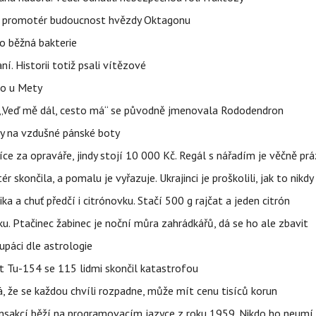
l promotér budoucnost hvězdy Oktagonu
o běžná bakterie
aní. Historii totiž psali vítězové
lo u Mety
eň „Veď mě dál, cesto má“ se původně jmenovala Rododendron
y na vzdušné pánské boty
íce za opraváře, jindy stojí 10 000 Kč. Regál s nářadím je věčně pr
ér skončila, a pomalu je vyřazuje. Ukrajinci je proškolili, jak to nikdy
ika a chuť předčí i citrónovku. Stačí 500 g rajčat a jeden citrón
ku. Ptačinec žabinec je noční můra zahrádkářů, dá se ho ale zbavit
upáci dle astrologie
et Tu-154 se 115 lidmi skončil katastrofou
á, že se každou chvíli rozpadne, může mít cenu tisíců korun
nsakcí běží na programovacím jazyce z roku 1959. Nikdo ho neumí 