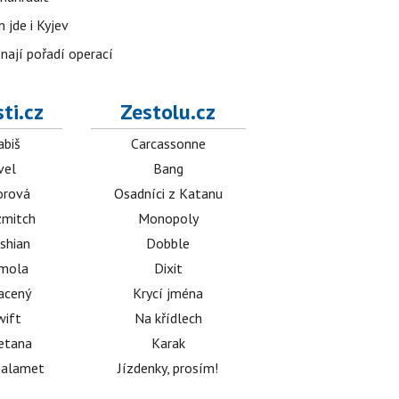
 jde i Kyjev
znají pořadí operací
ti.cz
Zestolu.cz
abiš
Carcassonne
vel
Bang
orová
Osadníci z Katanu
mitch
Monopoly
shian
Dobble
émola
Dixit
acený
Krycí jména
wift
Na křídlech
etana
Karak
halamet
Jízdenky, prosím!