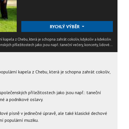
RYCHLÝ VÝBĚR
ní kapela z Chebu, která je schopna zahrát cokoliv, kdykoliv a kdekoliv.
kých příležitostech jako jsou např.: taneční večery, koncerty, lidové...
 populární kapela z Chebu, která je schopna zahrát cokoliv,
společenských příležitostech jako jsou např.: taneční
inné a podnikové oslavy.
ové písně v jedinečné úpravě, ale také klasické dechové
ní populární muziku.