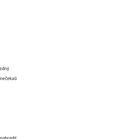
ázdný
 nečekali
nahradit