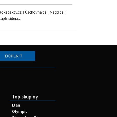
aoketexty.cz
|
Úschovna.cz
|
Nedd.cz
|
tupInsider.cz
DOPLNIT
Top skupiny
Elán
Olympic