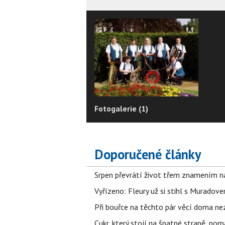
Fotogalerie (1)
Doporučené články
Srpen převrátí život třem znamením na
Vyřízeno: Fleury už si stihl s Murado
Při bouřce na těchto pár věcí doma ne
Cukr, který stojí na špatné straně, pom