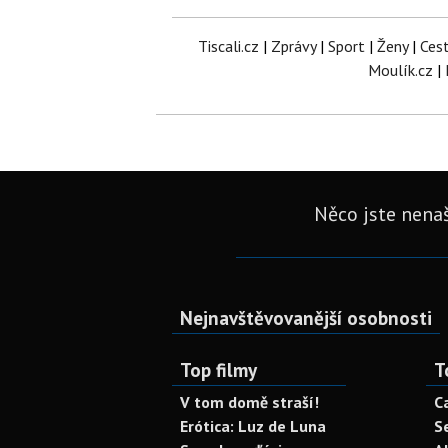
Tiscali.cz
|
Zprávy
|
Sport
|
Ženy
|
Ces
Moulík.cz
|
Něco jste nenaš
Nejnavštěvovanější osobnosti
Top filmy
T
V tom domě straší!
C
Erótica: Luz de Luna
S